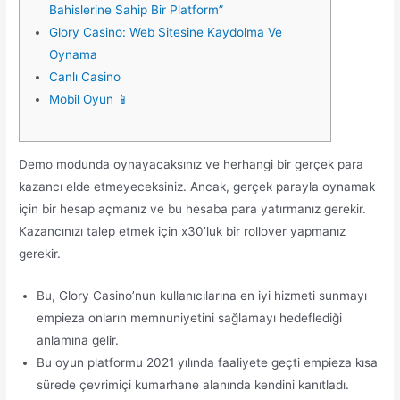
Bahislerine Sahip Bir Platform”
Glory Casino: Web Sitesine Kaydolma Ve
Oynama
Canlı Casino
Mobil Oyun 📱
Demo modunda oynayacaksınız ve herhangi bir gerçek para
kazancı elde etmeyeceksiniz. Ancak, gerçek parayla oynamak
için bir hesap açmanız ve bu hesaba para yatırmanız gerekir.
Kazancınızı talep etmek için x30’luk bir rollover yapmanız
gerekir.
Bu, Glory Casino’nun kullanıcılarına en iyi hizmeti sunmayı
empieza onların memnuniyetini sağlamayı hedeflediği
anlamına gelir.
Bu oyun platformu 2021 yılında faaliyete geçti empieza kısa
sürede çevrimiçi kumarhane alanında kendini kanıtladı.