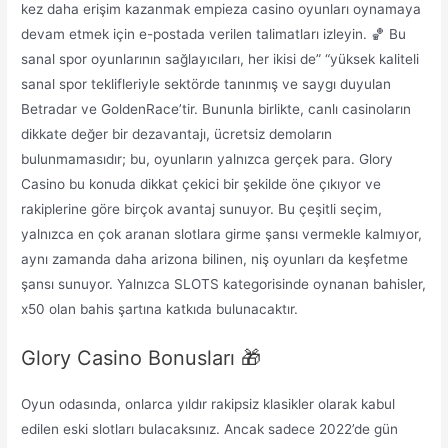
kez daha erişim kazanmak empieza casino oyunları oynamaya
devam etmek için e-postada verilen talimatları izleyin. 🏀 Bu
sanal spor oyunlarının sağlayıcıları, her ikisi de” “yüksek kaliteli
sanal spor teklifleriyle sektörde tanınmış ve saygı duyulan
Betradar ve GoldenRace’tir. Bununla birlikte, canlı casinoların
dikkate değer bir dezavantajı, ücretsiz demoların
bulunmamasıdır; bu, oyunların yalnızca gerçek para. Glory
Casino bu konuda dikkat çekici bir şekilde öne çıkıyor ve
rakiplerine göre birçok avantaj sunuyor. Bu çeşitli seçim,
yalnızca en çok aranan slotlara girme şansı vermekle kalmıyor,
aynı zamanda daha arizona bilinen, niş oyunları da keşfetme
şansı sunuyor. Yalnızca SLOTS kategorisinde oynanan bahisler,
x50 olan bahis şartına katkıda bulunacaktır.
Glory Casino Bonusları 🎁
Oyun odasında, onlarca yıldır rakipsiz klasikler olarak kabul
edilen eski slotları bulacaksınız. Ancak sadece 2022’de gün