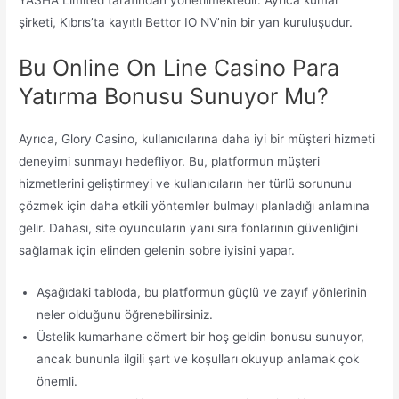
şirketi, Kıbrıs’ta kayıtlı Bettor IO NV’nin bir yan kuruluşudur.
Bu Online On Line Casino Para
Yatırma Bonusu Sunuyor Mu?
Ayrıca, Glory Casino, kullanıcılarına daha iyi bir müşteri hizmeti
deneyimi sunmayı hedefliyor. Bu, platformun müşteri
hizmetlerini geliştirmeyi ve kullanıcıların her türlü sorununu
çözmek için daha etkili yöntemler bulmayı planladığı anlamına
gelir. Dahası, site oyuncuların yanı sıra fonlarının güvenliğini
sağlamak için elinden gelenin sobre iyisini yapar.
Aşağıdaki tabloda, bu platformun güçlü ve zayıf yönlerinin
neler olduğunu öğrenebilirsiniz.
Üstelik kumarhane cömert bir hoş geldin bonusu sunuyor,
ancak bununla ilgili şart ve koşulları okuyup anlamak çok
önemli.