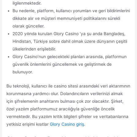
ilgilenmektedir.
Bu nedenle, platform, kullanıcı yorumları ve geri bildirimlerini
dikkate alır ve müşteri memnuniyeti politikalarını sürekli
olarak günceller.
2020 yılında kurulan Glory Casino ‘ya şu anda Bangladeş,
Hindistan, Türkiye sobre dahil olmak üzere dünyanın çeşitli
ülkelerinden erişilebilir.
Glory Casino’nun gelecekteki planları arasında, platformun
güvenlik önlemlerini güncellemek ve geliştirmek de
bulunuyor.
Bu teknoloji, kullanıcı ile casino sitesi arasındaki veri aktarımının
korunmasına yardımcı olur. Dolandırıcıların verilerinizi almak
için şifrelemenin anahtarını bulması çok zor olacaktır. Şirket,
özel yazılım platformumuz aracılığıyla güvenliğe öncelik
vermektedir. Bu yazılım kritik bilgileri şifreler ve veritabanlarına
yetkisiz erişimi kısıtlar
Glory Casino giriş
.