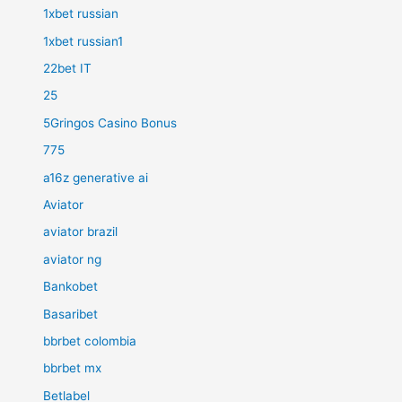
1xbet russian
1xbet russian1
22bet IT
25
5Gringos Casino Bonus
775
a16z generative ai
Aviator
aviator brazil
aviator ng
Bankobet
Basaribet
bbrbet colombia
bbrbet mx
Betlabel