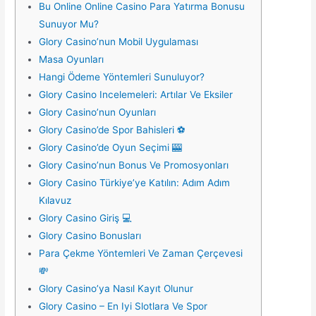
Bu Online Online Casino Para Yatırma Bonusu
Sunuyor Mu?
Glory Casino’nun Mobil Uygulaması
Masa Oyunları
Hangi Ödeme Yöntemleri Sunuluyor?
Glory Casino Incelemeleri: Artılar Ve Eksiler
Glory Casino’nun Oyunları
Glory Casino’de Spor Bahisleri ⚽️
Glory Casino’de Oyun Seçimi 🎰
Glory Casino’nun Bonus Ve Promosyonları
Glory Casino Türkiye’ye Katılın: Adım Adım
Kılavuz
Glory Casino Giriş 💻
Glory Casino Bonusları
Para Çekme Yöntemleri Ve Zaman Çerçevesi
💸
Glory Casino’ya Nasıl Kayıt Olunur
Glory Casino – En Iyi Slotlara Ve Spor