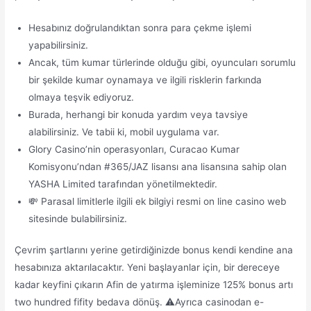
Hesabınız doğrulandıktan sonra para çekme işlemi
yapabilirsiniz.
Ancak, tüm kumar türlerinde olduğu gibi, oyuncuları sorumlu
bir şekilde kumar oynamaya ve ilgili risklerin farkında
olmaya teşvik ediyoruz.
Burada, herhangi bir konuda yardım veya tavsiye
alabilirsiniz. Ve tabii ki, mobil uygulama var.
Glory Casino’nin operasyonları, Curacao Kumar
Komisyonu’ndan #365/JAZ lisansı ana lisansına sahip olan
YASHA Limited tarafından yönetilmektedir.
💸 Parasal limitlerle ilgili ek bilgiyi resmi on line casino web
sitesinde bulabilirsiniz.
Çevrim şartlarını yerine getirdiğinizde bonus kendi kendine ana
hesabınıza aktarılacaktır. Yeni başlayanlar için, bir dereceye
kadar keyfini çıkarın Afin de yatırma işleminize 125% bonus artı
two hundred fifity bedava dönüş. ⚠️Ayrıca casinodan e-