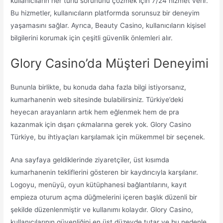
kullanıcıların her türlü sorununu çözmek için 7/24 hizmet verir.
Bu hizmetler, kullanıcıların platformda sorunsuz bir deneyim
yaşamasını sağlar. Ayrıca, Beauty Casino, kullanıcıların kişisel
bilgilerini korumak için çeşitli güvenlik önlemleri alır.
Glory Casino’da Müşteri Deneyimi
Bununla birlikte, bu konuda daha fazla bilgi istiyorsanız,
kumarhanenin web sitesinde bulabilirsiniz. Türkiye’deki
heyecan arayanların artık hem eğlenmek hem de pra
kazanmak için dışarı çıkmalarına gerek yok. Glory Casino
Türkiye, bu ihtiyaçları karşılamak için mükemmel bir seçenek.
Ana sayfaya geldiklerinde ziyaretçiler, üst kısımda
kumarhanenin tekliflerini gösteren bir kaydırıcıyla karşılanır.
Logoyu, menüyü, oyun kütüphanesi bağlantılarını, kayıt
empieza oturum açma düğmelerini içeren başlık düzenli bir
şekilde düzenlenmiştir ve kullanımı kolaydır. Glory Casino,
kullanıcılarının güvenliğini en üst düzeyde tutar ve bu nedenle