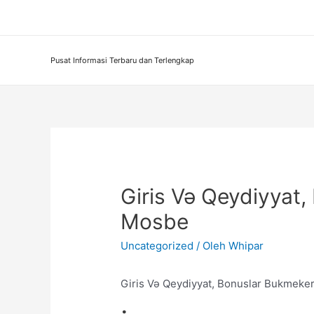
Lewati
ke
konten
Pusat Informasi Terbaru dan Terlengkap
Giris Və Qeydiyyat
Mosbe
Uncategorized
/ Oleh
Whipar
Giris Və Qeydiyyat, Bonuslar Bukmeke