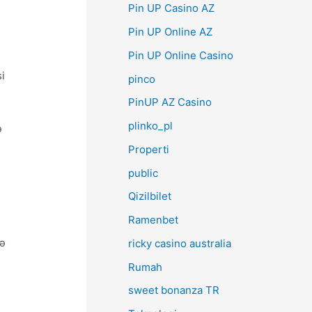
Pin UP Casino AZ
Pin UP Online AZ
Pin UP Online Casino
si
pinco
PinUP AZ Casino
plinko_pl
ə
Properti
public
Qizilbilet
Ramenbet
də
ricky casino australia
Rumah
sweet bonanza TR