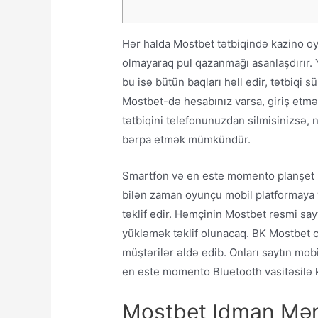
Hər halda Mostbet tətbiqində kazino o
olmayaraq pul qazanmağı asanlaşdırır. Y
bu isə bütün baqları həll edir, tətbiqi s
Mostbet-də hesabınız varsa, giriş etm
tətbiqini telefonunuzdan silmisinizsə, 
bərpa etmək mümkündür.
Smartfon və en este momento planşet b
bilən zaman oyunçu mobil platformaya y
təklif edir. Həmçinin Mostbet rəsmi sa
yükləmək təklif olunacaq. BK Mostbet c
müştərilər əldə edib. Onları saytın m
en este momento Bluetooth vasitəsilə
Mostbet Idman Mərc