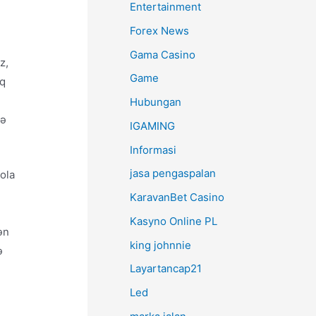
Entertainment
Forex News
Gama Casino
z,
Game
ıq
Hubungan
də
IGAMING
Informasi
jasa pengaspalan
ola
KaravanBet Casino
Kasyno Online PL
ən
king johnnie
ə
Layartancap21
Led