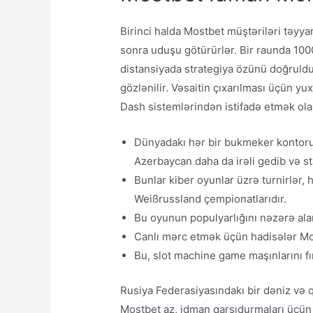
Birinci halda Mostbet müştəriləri təyyar
sonra uduşu götürürlər. Bir raunda 1
distansiyada strategiya özünü doğruld
gözlənilir. Vəsaitin çıxarılması üçün 
Dash sistemlərindən istifadə etmək ol
Dünyadakı hər bir bukmeker kontoru 
Azerbaycan daha da irəli gedib və stat
Bunlar kiber oyunlar üzrə turnirlər,
Weißrussland çempionatlarıdır.
Bu oyunun populyarlığını nəzərə al
Canlı mərc etmək üçün hadisələr Mos
Bu, slot machine game maşınlarını fı
Rusiya Federasiyasındakı bir dəniz və 
Mostbet az, idman qarşıdurmaları üçün ar