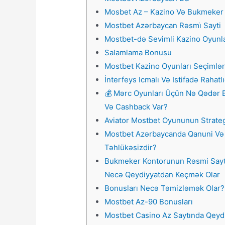
Mosbet Az – Kazino Və Bukmeker
Mostbet Azərbaycan Rəsmi̇ Sayti
Mostbet-də Sevimli Kazino Oyunla
Salamlama Bonusu
Mostbet Kazino Oyunları Seçimlər
İnterfeys Icmalı Və Istifadə Rahatlı
💰 Mərc Oyunları Üçün Nə Qədər
Və Cashback Var?
Aviator Mostbet Oyununun Strateg
Mostbet Azərbaycanda Qanuni Və
Təhlükəsizdir?
Bukmeker Kontorunun Rəsmi Say
Necə Qeydiyyatdan Keçmək Olar
Bonusları Necə Təmizləmək Olar?
Mostbet Az-90 Bonusları
Mostbet Casino Az Saytında Qeyd