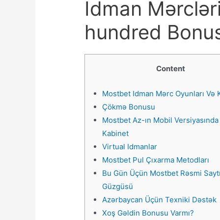
İdman Mərclər
hundred Bonus
Content
Mostbet Idman Mərc Oyunları Və 
Çökmə Bonusu
Mostbet Az-ın Mobil Versiyasında
Kabinet
Virtual Idmanlar
Mostbet Pul Çıxarma Metodları
Bu Gün Üçün Mostbet Rəsmi Saytı
Güzgüsü
Azərbaycan Üçün Texniki Dəstək
Xoş Gəldin Bonusu Varmı?