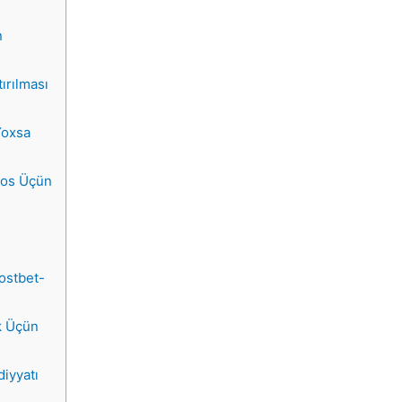
n
ırılması
Yoxsa
Ios Üçün
ostbet-
k Üçün
iyyatı