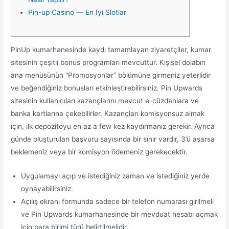
Pin-up Casino — En Iyi Slotlar
PinUp kumarhanesinde kaydı tamamlayan ziyaretçiler, kumar
sitesinin çeşitli bonus programları mevcuttur. Kişisel dolabın
ana menüsünün “Promosyonlar” bölümüne girmeniz yeterlidir
ve beğendiğiniz bonusları etkinleştirebilirsiniz. Pin Upwards
sitesinin kullanıcıları kazançlarını mevcut e-cüzdanlara ve
banka kartlarına çekebilirler. Kazançları komisyonsuz almak
için, ilk depozitoyu en az a few kez kaydırmanız gerekir. Ayrıca
günde oluşturulan başvuru sayısında bir sınır vardır, 3’ü aşarsa
beklemeniz veya bir komisyon ödemeniz gerekecektir.
Uygulamayı açıp ve istediğiniz zaman ve istediğiniz yerde
oynayabilirsiniz.
Açılış ekranı formunda sadece bir telefon numarası girilmeli
ve Pin Upwards kumarhanesinde bir mevduat hesabı açmak
için para birimi türü belirtilmelidir.