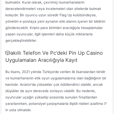
bulmaktır. Kural olarak, çevrimiçi kumarhanelerin
derecelendirmeleri veya incelemeleri olan sitelerde bulmak
kolaydır. Bir oyuncu uzun süredir Flag Up kulübündeyse,
yönetim e-postaya yeni aynanın etki alanını içeren bir bildirim
gönderecektir. Kripto para birimleri aracılığıyla hesaplamalar
yapan oyuncular, ilgili işlemleri daha küçük miktarlarla
gerçekleştirebilirler.
🎲akıllı Telefon Ve Pc’deki Pin Up Casino
Uygulamaları Aracılığıyla Kayıt
Bu lisans, 2021 yılında Türkiye’de verilen ilk lisanslardan biridir
ve kumarhanenin etik oyun uygulamalarına olan bağlılığının bir
kanıtıdır. Aviator’da yüksekler çok ödüllendirici olabilir, ancak
düşükler de aynı derecede zorlayıcı olabilir. Bu nedenle,
oyuncular uçağın yükselişi sırasında sunulan fırsatlardan
yararlanırken, potansiyel çarpışmalarla ilişkili riskleri azaltma i?
in usta olmalıdır.