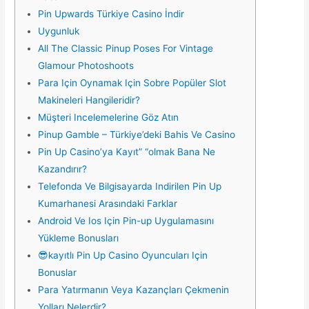
Pin Upwards Türkiye Casino İndir
Uygunluk
All The Classic Pinup Poses For Vintage
Glamour Photoshoots
Para Için Oynamak Için Sobre Popüler Slot
Makineleri Hangileridir?
Müşteri Incelemelerine Göz Atın
Pinup Gamble – Türkiye’deki Bahis Ve Casino
Pin Up Casino’ya Kayıt” “olmak Bana Ne
Kazandırır?
Telefonda Ve Bilgisayarda Indirilen Pin Up
Kumarhanesi Arasındaki Farklar
Android Ve Ios Için Pin-up Uygulamasını
Yükleme Bonusları
😎kayıtlı Pin Up Casino Oyuncuları Için
Bonuslar
Para Yatırmanın Veya Kazançları Çekmenin
Yolları Nelerdir?