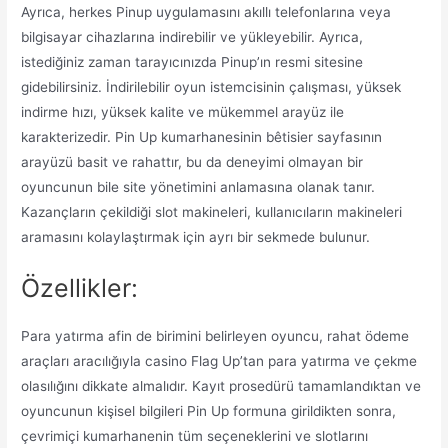
Ayrıca, herkes Pinup uygulamasını akıllı telefonlarına veya
bilgisayar cihazlarına indirebilir ve yükleyebilir. Ayrıca,
istediğiniz zaman tarayıcınızda Pinup’ın resmi sitesine
gidebilirsiniz. İndirilebilir oyun istemcisinin çalışması, yüksek
indirme hızı, yüksek kalite ve mükemmel arayüz ile
karakterizedir. Pin Up kumarhanesinin bêtisier sayfasının
arayüzü basit ve rahattır, bu da deneyimi olmayan bir
oyuncunun bile site yönetimini anlamasına olanak tanır.
Kazançların çekildiği slot makineleri, kullanıcıların makineleri
aramasını kolaylaştırmak için ayrı bir sekmede bulunur.
Özellikler:
Para yatırma afin de birimini belirleyen oyuncu, rahat ödeme
araçları aracılığıyla casino Flag Up’tan para yatırma ve çekme
olasılığını dikkate almalıdır. Kayıt prosedürü tamamlandıktan ve
oyuncunun kişisel bilgileri Pin Up formuna girildikten sonra,
çevrimiçi kumarhanenin tüm seçeneklerini ve slotlarını