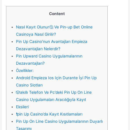
Content
Nasıl Kayıt Olunur🤔 Ve Pin-up Bet Online
Casinoya Nasıl Girilir?
Pin Up Casino’nun Avantajları Empieza
Dezavantajları Nelerdir?
Pin Upward Casino Uygulamalarının
Dezavantajları?
Özellikler:
Android Empieza Ios Için Durante İyi Pin Up
Casino Slotları
🎲akıllı Telefon Ve Pc’deki Pin Up On Line
Casino Uygulamaları Aracılığıyla Kayıt
Eksileri
❗️pin Up Casino’da Kayıt Kısıtlamaları
Pin Up On Line Casino Uygulamalarının Duyarlı
Tasarımı