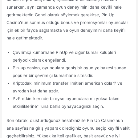
sunarken, aynı zamanda oyun deneyimini daha keyifli hale
getirmektedir. Genel olarak söylemek gerekirse, Pin Up
Casino’nun sunmuş olduğu bonus ve promosyonlar oyuncular
için ek bir fayda sağlamakta ve oyun deneyimini daha keyifli
hale getirmektedir.
Çevrimiçi kumarhane PinUp ve diğer kumar kulüpleri
periyodik olarak engellendi.
Pin-up casino, oyunculara geniş bir oyun yelpazesi sunan
popüler bir çevrimiçi kumarhane sitesidir.
Kriptodaki minimum transfer limitleri amerikan dolar? ve
avrodan kat daha azdır.
PvP etkinliklerinde bireysel oyunculara mı yoksa takım
etkinliklerine” “una bahis oynayacağınızı seçin.
Son olarak, oluşturduğunuz hesabınız ile Pin Up Casino’nun
ana sayfasına giriş yaparak dilediğiniz oyunu seçip keyifli vakit
geçirebilirsiniz. Yüksek kaliteli grafikler, basit arayüz ve iyi