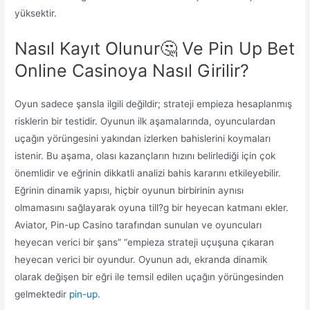
yüksektir.
Nasıl Kayıt Olunur🤔 Ve Pin Up Bet
Online Casinoya Nasıl Girilir?
Oyun sadece şansla ilgili değildir; strateji empieza hesaplanmış
risklerin bir testidir. Oyunun ilk aşamalarında, oyunculardan
uçağın yörüngesini yakından izlerken bahislerini koymaları
istenir. Bu aşama, olası kazançların hızını belirlediği için çok
önemlidir ve eğrinin dikkatli analizi bahis kararını etkileyebilir.
Eğrinin dinamik yapısı, hiçbir oyunun birbirinin aynısı
olmamasını sağlayarak oyuna till?g bir heyecan katmanı ekler.
Aviator, Pin-up Casino tarafından sunulan ve oyuncuları
heyecan verici bir şans” “empieza strateji uçuşuna çıkaran
heyecan verici bir oyundur. Oyunun adı, ekranda dinamik
olarak değişen bir eğri ile temsil edilen uçağın yörüngesinden
gelmektedir
pin-up
.