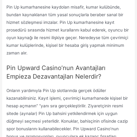
Pin Up kumarhanesine kaydolan misafir, kumar kulübünde,
bundan kaynaklanan tüm yasal sonuçlarla beraber sanal bir
hizmet sözleşmesi imzalar. Pin Up kumarhanesine kayıt
prosedürü sırasında hizmet kurallarını kabul ederek, oyuncu bir
oyun kaynağı ile resmi ilişkiye geçer. Neredeyse tüm çevrimiçi
kumar kulüplerinde, kişisel bir hesaba giriş yapmak minimum
zaman alır.
Pin Upward Casino’nun Avantajları
Empieza Dezavantajları Nelerdir?
Onların yardımıyla Pin Up slotlarında gerçek ödüller
kazanabilirsiniz. Kayıt işlemi, çevrimiçi kumarhanede kişisel bir
hesap açmanın” “yanı sıra gerçekleştirilir. Ziyaretçinin resmi
sitede (aynalar) Pin Up bahsini yetkilendirmek için uygun
düğmeyi seçmesi yeterlidir. Konuklar, bahisçinin ofisinde cazip
spor bonuslarını kullanabilecekler. Pin Upward Casino’nun
bonus ve promosyonları, oyunculara ek kazanç fırsatları