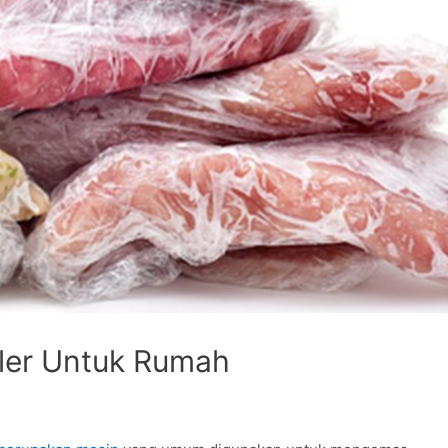
ler Untuk Rumah