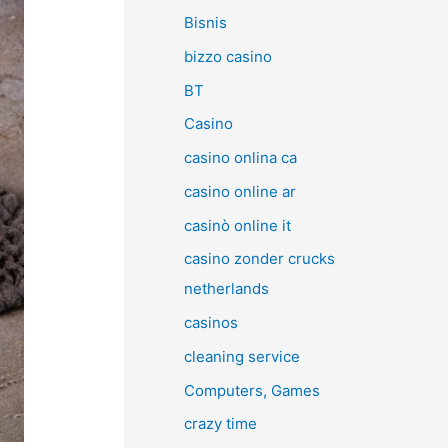
Bisnis
bizzo casino
BT
Casino
casino onlina ca
casino online ar
casinò online it
casino zonder crucks
netherlands
casinos
cleaning service
Computers, Games
crazy time