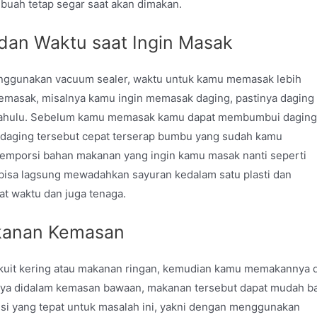
buah tetap segar saat akan dimakan.
dan Waktu saat Ingin Masak
gunakan vacuum sealer, waktu untuk kamu memasak lebih
memasak, misalnya kamu ingin memasak daging, pastinya daging
 dahulu. Sebelum kamu memasak kamu dapat membumbui dagin
 daging tersebut cepat terserap bumbu yang sudah kamu
 memporsi bahan makanan yang ingin kamu masak nanti seperti
isa lagsung mewadahkan sayuran kedalam satu plasti dan
t waktu dan juga tenaga.
kanan Kemasan
skuit kering atau makanan ringan, kemudian kamu memakannya 
ya didalam kemasan bawaan, makanan tersebut dapat mudah ba
lusi yang tepat untuk masalah ini, yakni dengan menggunakan