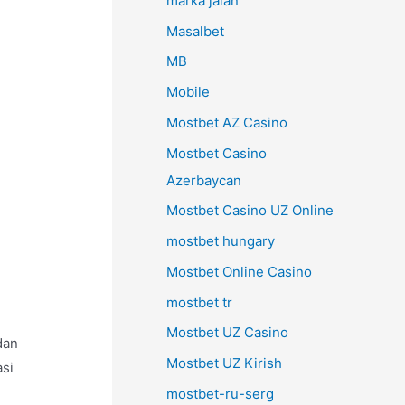
marka jalan
Masalbet
MB
Mobile
Mostbet AZ Casino
g
Mostbet Casino
Azerbaycan
Mostbet Casino UZ Online
mostbet hungary
Mostbet Online Casino
mostbet tr
Mostbet UZ Casino
dan
Mostbet UZ Kirish
si
mostbet-ru-serg