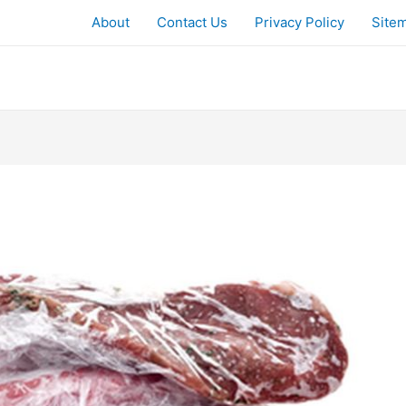
About
Contact Us
Privacy Policy
Site