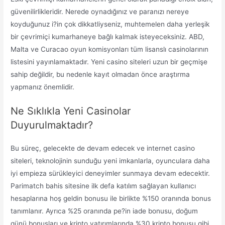
güvenilirlikleridir. Nerede oynadığınız ve paranızı nereye
koyduğunuz i?in çok dikkatliyseniz, muhtemelen daha yerleşik
bir çevrimiçi kumarhaneye bağlı kalmak isteyeceksiniz. ABD,
Malta ve Curacao oyun komisyonları tüm lisanslı casinolarının
listesini yayınlamaktadır. Yeni casino siteleri uzun bir geçmişe
sahip değildir, bu nedenle kayıt olmadan önce araştırma
yapmanız önemlidir.
Ne Sıklıkla Yeni Casinolar
Duyurulmaktadır?
Bu süreç, gelecekte de devam edecek ve internet casino
siteleri, teknolojinin sunduğu yeni imkanlarla, oyunculara daha
iyi empieza sürükleyici deneyimler sunmaya devam edecektir.
Parimatch bahis sitesine ilk defa katılım sağlayan kullanıcı
hesaplarına hoş geldin bonusu ile birlikte %150 oranında bonus
tanımlanır. Ayrıca %25 oranında pe?in iade bonusu, doğum
günü bonusları ve kripto yatırımlarında %30 kripto bonusu gibi