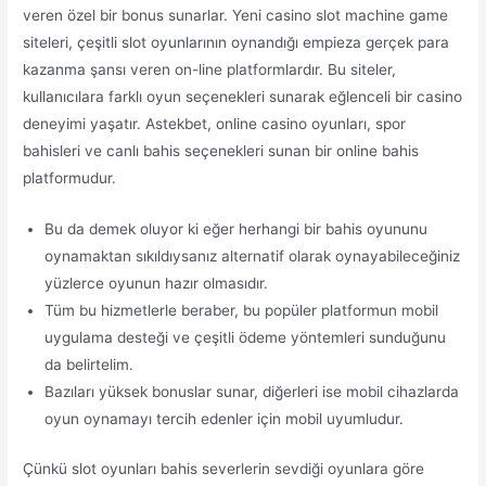
veren özel bir bonus sunarlar. Yeni casino slot machine game
siteleri, çeşitli slot oyunlarının oynandığı empieza gerçek para
kazanma şansı veren on-line platformlardır. Bu siteler,
kullanıcılara farklı oyun seçenekleri sunarak eğlenceli bir casino
deneyimi yaşatır. Astekbet, online casino oyunları, spor
bahisleri ve canlı bahis seçenekleri sunan bir online bahis
platformudur.
Bu da demek oluyor ki eğer herhangi bir bahis oyununu
oynamaktan sıkıldıysanız alternatif olarak oynayabileceğiniz
yüzlerce oyunun hazır olmasıdır.
Tüm bu hizmetlerle beraber, bu popüler platformun mobil
uygulama desteği ve çeşitli ödeme yöntemleri sunduğunu
da belirtelim.
Bazıları yüksek bonuslar sunar, diğerleri ise mobil cihazlarda
oyun oynamayı tercih edenler için mobil uyumludur.
Çünkü slot oyunları bahis severlerin sevdiği oyunlara göre