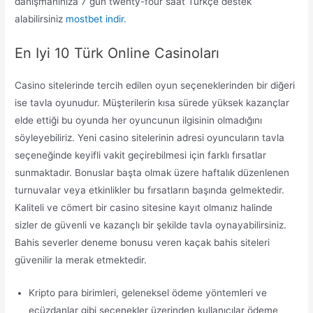
danışmanınıza 7 gün twenty-four saat Türkçe destek
alabilirsiniz
mostbet indir
.
En Iyi 10 Türk Online Casinoları
Casino sitelerinde tercih edilen oyun seçeneklerinden bir diğeri
ise tavla oyunudur. Müşterilerin kısa sürede yüksek kazançlar
elde ettiği bu oyunda her oyuncunun ilgisinin olmadığını
söyleyebiliriz. Yeni casino sitelerinin adresi oyuncuların tavla
seçeneğinde keyifli vakit geçirebilmesi için farklı fırsatlar
sunmaktadır. Bonuslar başta olmak üzere haftalık düzenlenen
turnuvalar veya etkinlikler bu fırsatların başında gelmektedir.
Kaliteli ve cömert bir casino sitesine kayıt olmanız halinde
sizler de güvenli ve kazançlı bir şekilde tavla oynayabilirsiniz.
Bahis severler deneme bonusu veren kaçak bahis siteleri
güvenilir la merak etmektedir.
Kripto para birimleri, geleneksel ödeme yöntemleri ve
ecüzdanlar gibi seçenekler üzerinden kullanıcılar ödeme