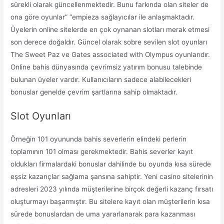
sürekli olarak güncellenmektedir. Bunu farkında olan siteler de
ona göre oyunlar” “empieza sağlayıcılar ile anlaşmaktadır.
Üyelerin online sitelerde en çok oynanan slotları merak etmesi
son derece doğaldır. Güncel olarak sobre sevilen slot oyunları
The Sweet Paz ve Gates associated with Olympus oyunlarıdır.
Online bahis dünyasında çevrimsiz yatırım bonusu talebinde
bulunan üyeler vardır. Kullanıcıların sadece alabilecekleri
bonuslar genelde çevrim şartlarına sahip olmaktadır.
Slot Oyunları
Örneğin 101 oyununda bahis severlerin elindeki perlerin
toplamının 101 olması gerekmektedir. Bahis severler kayıt
oldukları firmalardaki bonuslar dahilinde bu oyunda kısa sürede
eşsiz kazançlar sağlama şansına sahiptir. Yeni casino sitelerinin
adresleri 2023 yılında müşterilerine birçok değerli kazanç fırsatı
oluşturmayı başarmıştır. Bu sitelere kayıt olan müşterilerin kısa
sürede bonuslardan de uma yararlanarak para kazanması