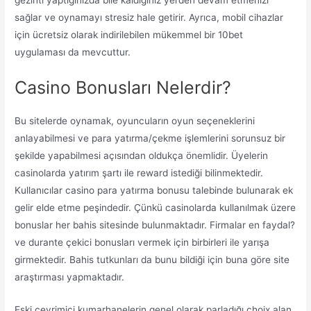
sağlar ve oynamayı stresiz hale getirir. Ayrıca, mobil cihazlar
için ücretsiz olarak indirilebilen mükemmel bir 10bet
uygulaması da mevcuttur.
Casino Bonusları Nelerdir?
Bu sitelerde oynamak, oyuncuların oyun seçeneklerini
anlayabilmesi ve para yatırma/çekme işlemlerini sorunsuz bir
şekilde yapabilmesi açısından oldukça önemlidir. Üyelerin
casinolarda yatırım şartı ile reward istediği bilinmektedir.
Kullanıcılar casino para yatırma bonusu talebinde bulunarak ek
gelir elde etme peşindedir. Çünkü casinolarda kullanılmak üzere
bonuslar her bahis sitesinde bulunmaktadır. Firmalar en faydal?
ve durante çekici bonusları vermek için birbirleri ile yarışa
girmektedir. Bahis tutkunları da bunu bildiği için buna göre site
araştırması yapmaktadır.
Eski çevrimiçi kumarhanelerin genel olarak parladığı choix alan,