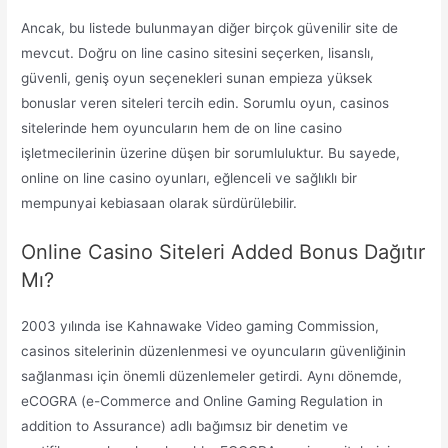
Ancak, bu listede bulunmayan diğer birçok güvenilir site de
mevcut. Doğru on line casino sitesini seçerken, lisanslı,
güvenli, geniş oyun seçenekleri sunan empieza yüksek
bonuslar veren siteleri tercih edin. Sorumlu oyun, casinos
sitelerinde hem oyuncuların hem de on line casino
işletmecilerinin üzerine düşen bir sorumluluktur. Bu sayede,
online on line casino oyunları, eğlenceli ve sağlıklı bir
mempunyai kebiasaan olarak sürdürülebilir.
Online Casino Siteleri Added Bonus Dağıtır
Mı?
2003 yılında ise Kahnawake Video gaming Commission,
casinos sitelerinin düzenlenmesi ve oyuncuların güvenliğinin
sağlanması için önemli düzenlemeler getirdi. Aynı dönemde,
eCOGRA (e-Commerce and Online Gaming Regulation in
addition to Assurance) adlı bağımsız bir denetim ve