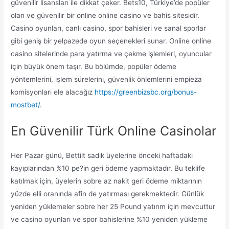
güvenilir lisansları ile dikkat çeker. Bets10, Türkiye’de popüler
olan ve güvenilir bir online online casino ve bahis sitesidir.
Casino oyunları, canlı casino, spor bahisleri ve sanal sporlar
gibi geniş bir yelpazede oyun seçenekleri sunar. Online online
casino sitelerinde para yatırma ve çekme işlemleri, oyuncular
için büyük önem taşır. Bu bölümde, popüler ödeme
yöntemlerini, işlem sürelerini, güvenlik önlemlerini empieza
komisyonları ele alacağız
https://greenbizsbc.org/bonus-
mostbet/
.
En Güvenilir Türk Online Casinolar
Her Pazar günü, Bettilt sadık üyelerine önceki haftadaki
kayıplarından %10 pe?in geri ödeme yapmaktadır. Bu teklife
katılmak için, üyelerin sobre az nakit geri ödeme miktarının
yüzde elli oranında afin de yatırması gerekmektedir. Günlük
yeniden yüklemeler sobre her 25 Pound yatırım için mevcuttur
ve casino oyunları ve spor bahislerine %10 yeniden yükleme