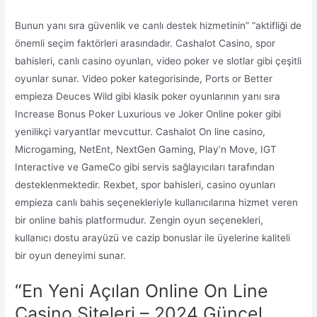
Bunun yanı sıra güvenlik ve canlı destek hizmetinin” “aktifliği de
önemli seçim faktörleri arasındadır. Cashalot Casino, spor
bahisleri, canlı casino oyunları, video poker ve slotlar gibi çeşitli
oyunlar sunar. Video poker kategorisinde, Ports or Better
empieza Deuces Wild gibi klasik poker oyunlarının yanı sıra
Increase Bonus Poker Luxurious ve Joker Online poker gibi
yenilikçi varyantlar mevcuttur. Cashalot On line casino,
Microgaming, NetEnt, NextGen Gaming, Play’n Move, IGT
Interactive ve GameCo gibi servis sağlayıcıları tarafından
desteklenmektedir. Rexbet, spor bahisleri, casino oyunları
empieza canlı bahis seçenekleriyle kullanıcılarına hizmet veren
bir online bahis platformudur. Zengin oyun seçenekleri,
kullanıcı dostu arayüzü ve cazip bonuslar ile üyelerine kaliteli
bir oyun deneyimi sunar.
“En Yeni Açılan Online On Line
Casino Siteleri – 2024 Güncel