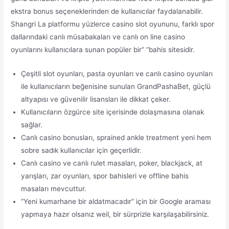
ekstra bonus seçeneklerinden de kullanıcılar faydalanabilir.
Shangri La platformu yüzlerce casino slot oyununu, farklı spor
dallarındaki canlı müsabakaları ve canlı on line casino
oyunlarını kullanıcılara sunan popüler bir” “bahis sitesidir.
Çeşitli slot oyunları, pasta oyunları ve canlı casino oyunları
ile kullanıcıların beğenisine sunulan GrandPashaBet, güçlü
altyapısı ve güvenilir lisansları ile dikkat çeker.
Kullanıcıların özgürce site içerisinde dolaşmasına olanak
sağlar.
Canlı casino bonusları, sprained ankle treatment yeni hem
sobre sadık kullanıcılar için geçerlidir.
Canlı casino ve canlı rulet masaları, poker, blackjack, at
yarışları, zar oyunları, spor bahisleri ve offline bahis
masaları mevcuttur.
“Yeni kumarhane bir aldatmacadır” için bir Google araması
yapmaya hazır olsanız weil, bir sürprizle karşılaşabilirsiniz.