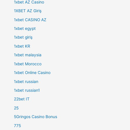
1xbet AZ Casino
1XBET AZ Giriş
1xbet CASINO AZ
1xbet egypt
1xbet giriş
1xbet KR
1xbet malaysia
1xbet Morocco
1xbet Online Casino
1xbet russian
1xbet russian1
22bet IT
25
5Gringos Casino Bonus
775