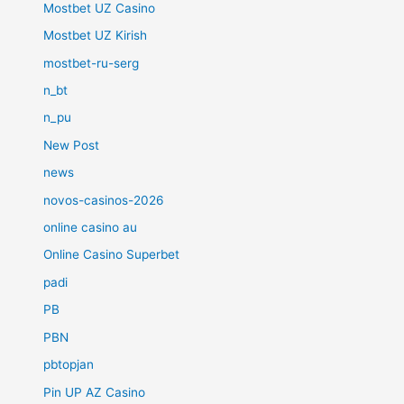
Mostbet UZ Casino
Mostbet UZ Kirish
mostbet-ru-serg
n_bt
n_pu
New Post
news
novos-casinos-2026
online casino au
Online Casino Superbet
padi
PB
PBN
pbtopjan
Pin UP AZ Casino