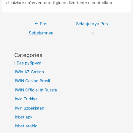
di iniziare un’avventura di gioco divertente e controllata.
Navigasi
←
Pos
Selanjutnya Pos
pos
Sebelumnya
→
Categories
! Без рубрики
1Win AZ Casino
1WIN Casino Brasil
1WIN Official In Russia
1win Turkiye
1win uzbekistan
1xbet apk
1xbet arabic