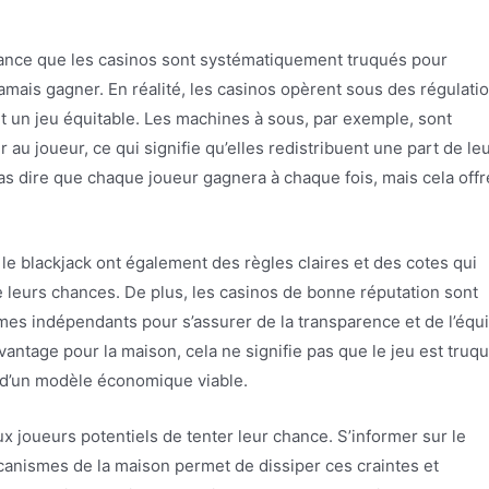
ance que les casinos sont systématiquement truqués pour
amais gagner. En réalité, les casinos opèrent sous des régulati
nt un jeu équitable. Les machines à sous, par exemple, sont
u joueur, ce qui signifie qu’elles redistribuent une part de le
pas dire que chaque joueur gagnera à chaque fois, mais cela offr
le blackjack ont également des règles claires et des cotes qui
leurs chances. De plus, les casinos de bonne réputation sont
es indépendants pour s’assurer de la transparence et de l’équi
 avantage pour la maison, cela ne signifie pas que le jeu est truqu
n d’un modèle économique viable.
joueurs potentiels de tenter leur chance. S’informer sur le
canismes de la maison permet de dissiper ces craintes et