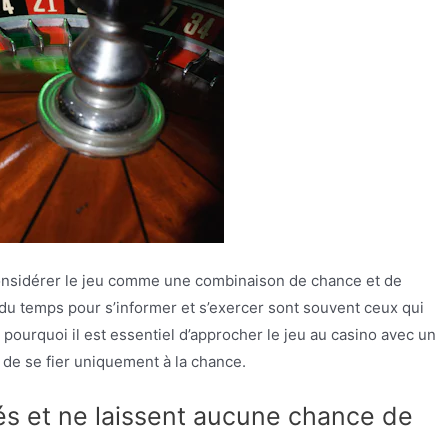
 considérer le jeu comme une combinaison de chance et de
 du temps pour s’informer et s’exercer sont souvent ceux qui
t pourquoi il est essentiel d’approcher le jeu au casino avec un
e de se fier uniquement à la chance.
és et ne laissent aucune chance de