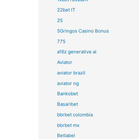
22bet IT
25
5Gringos Casino Bonus
775
a16z generative ai
Aviator
aviator brazil
aviator ng
Bankobet
Basaribet
bbrbet colombia
bbrbet mx
Betlabel