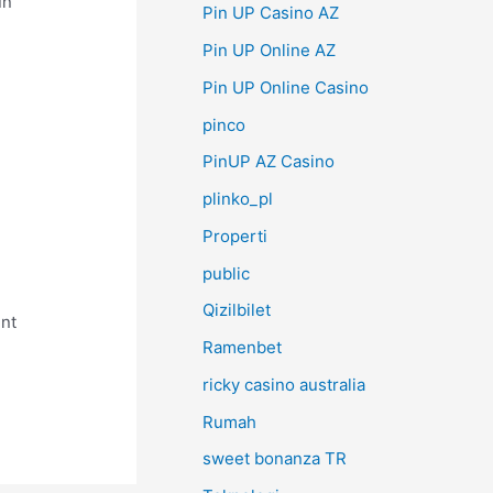
un
Pin UP Casino AZ
Pin UP Online AZ
Pin UP Online Casino
s
pinco
PinUP AZ Casino
plinko_pl
Properti
public
Qizilbilet
ent
Ramenbet
ricky casino australia
Rumah
sweet bonanza TR