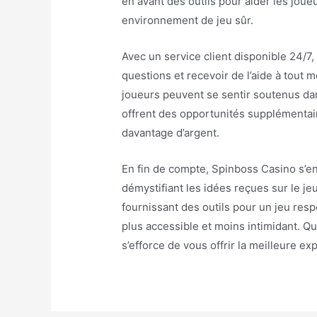
en avant des outils pour aider les joueu
environnement de jeu sûr.
Avec un service client disponible 24/7
questions et recevoir de l’aide à tout 
joueurs peuvent se sentir soutenus da
offrent des opportunités supplémentai
davantage d’argent.
En fin de compte, Spinboss Casino s’en
démystifiant les idées reçues sur le jeu
fournissant des outils pour un jeu res
plus accessible et moins intimidant. 
s’efforce de vous offrir la meilleure ex