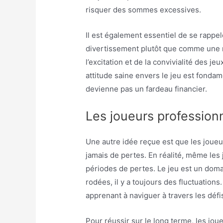
risquer des sommes excessives.
Il est également essentiel de se rappe
divertissement plutôt que comme une 
l’excitation et de la convivialité des 
attitude saine envers le jeu est fondam
devienne pas un fardeau financier.
Les joueurs profession
Une autre idée reçue est que les joue
jamais de pertes. En réalité, même les
périodes de pertes. Le jeu est un dom
rodées, il y a toujours des fluctuation
apprenant à naviguer à travers les défis
Pour réussir sur le long terme, les jo