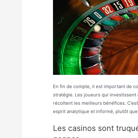
En fin de compte, il est important de
stratégie. Les joueurs qui investissent
récoltent les meilleurs bénéfices. C’es
esprit analytique et informé, plutôt qu
Les casinos sont truqu