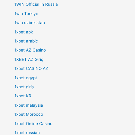
1WIN Official In Russia
1win Turkiye
1win uzbekistan
1xbet apk
1xbet arabic
1xbet AZ Casino
1XBET AZ Giriş
1xbet CASINO AZ
1xbet egypt
1xbet giriş
1xbet KR
1xbet malaysia
1xbet Morocco
1xbet Online Casino
1xbet russian