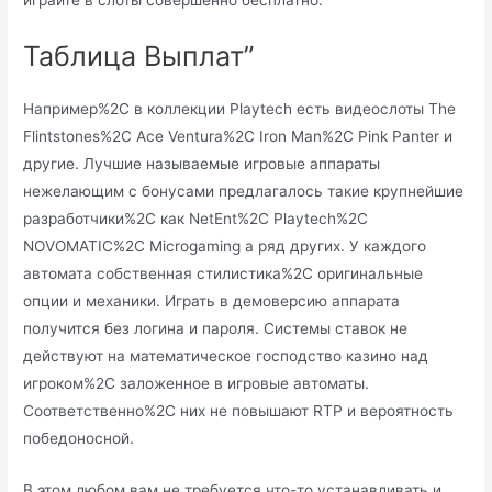
играйте в слоты совершенно бесплатно.
Таблица Выплат”
Например%2C в коллекции Playtech есть видеослоты The
Flintstones%2C Ace Ventura%2C Iron Man%2C Pink Panter и
другие. Лучшие называемые игровые аппараты
нежелающим с бонусами предлагалось такие крупнейшие
разработчики%2C как NetEnt%2C Playtech%2C
NOVOMATIC%2C Microgaming а ряд других. У каждого
автомата собственная стилистика%2C оригинальные
опции и механики. Играть в демоверсию аппарата
получится без логина и пароля. Системы ставок не
действуют на математическое господство казино над
игроком%2C заложенное в игровые автоматы.
Соответственно%2C них не повышают RTP и вероятность
победоносной.
В этом любом вам не требуется что-то устанавливать и