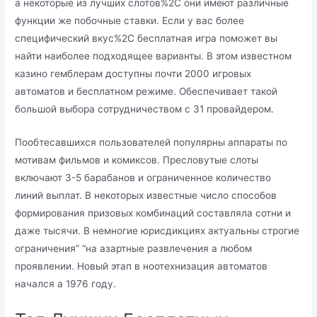
а некоторые из лучших слотов%2C они имеют различные
функции же побочные ставки. Если у вас более
специфический вкус%2C бесплатная игра поможет вы
найти наиболее подходящее варианты. В этом известном
казино гемблерам доступны почти 2000 игровых
автоматов и бесплатном режиме. Обеспечивает такой
большой выбора сотрудничеством с 31 провайдером.
Пообтесавшихся пользователей популярны аппараты по
мотивам фильмов и комиксов. Пресловутые слоты
включают 3-5 барабанов и ограниченное количество
линий выплат. В некоторых известные число способов
формирования призовых комбинаций составляла сотни и
даже тысячи. В немногие юрисдикциях актуальны строгие
ограничения” “на азартные развлечения а любом
проявлении. Новый этап в ноотехнизация автоматов
начался а 1976 году.