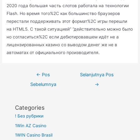
2020 года большая часть слотов работала на технологии
Flash. Но время того%2C как большинство браузеров
перестали поддерживать этот формат%2C игры перешли
на HTML5. С такой ситуацией” “действительно можно было
но согласиться%2C если дебютировавшем идёт не а
лицензированных казино со выводом денег же не в
автоматах от официального производителя.
Navigasi
←
Pos
Selanjutnya Pos
pos
Sebelumnya
→
Categories
! Без рубрики
1Win AZ Casino
1WIN Casino Brasil