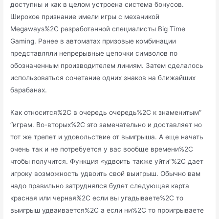
доступны и как в целом устроена система бонусов.
Широкое признание имели игры с механикой
Megaways%2C разработанной специалисты Big Time
Gaming. Ранее в автоматах призовые комбинации
представляли непрерывные цепочки символов по
обозначенным производителем линиям. Затем сделалось
использоваться сочетание одних знаков на ближайших
барабанах.
Как относится%2C в очередь очередь%2C к знаменитым”
“играм. Во-вторых%2C это замечательно и доставляет но
тот же трепет и удовольствие от выигрыша. А еще начать
очень так и не потребуется у вас вообще времени%2C
чтобы получится. Функция «удвоить также уйти”%2C дает
игроку возможность удвоить свой выигрыш. Обычно вам
надо правильно затруднялся будет следующая карта
красная или черная%2C если вы угадываете%2C то
выигрыш удваивается%2C а если ни%2C то проигрываете