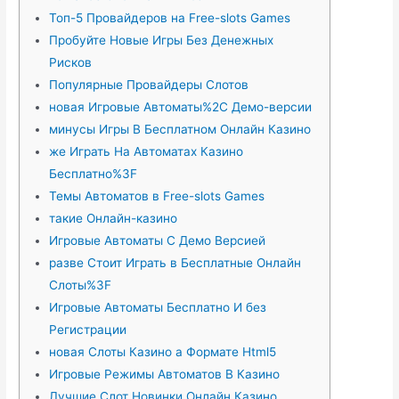
Топ-5 Провайдеров на Free-slots Games
Пробуйте Новые Игры Без Денежных
Рисков
Популярные Провайдеры Слотов
новая Игровые Автоматы%2C Демо-версии
минусы Игры В Бесплатном Онлайн Казино
же Играть На Автоматах Казино
Бесплатно%3F
Темы Автоматов в Free-slots Games
такие Онлайн-казино
Игровые Автоматы С Демо Версией
разве Стоит Играть в Бесплатные Онлайн
Слоты%3F
Игровые Автоматы Бесплатно И без
Регистрации
новая Слоты Казино а Формате Html5
Игровые Режимы Автоматов В Казино
Лучшие Слот Новинки Онлайн Казино