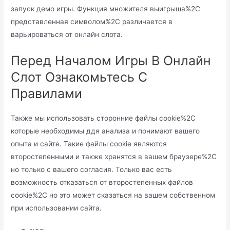
запуск демо игры. Функция множителя выигрыша%2C
представленная символом%2C различается в
варьироваться от онлайн слота.
Перед Началом Игры В Онлайн
Слот Ознакомьтесь С
Правилами
Также мы использовать сторонние файлы cookie%2C
которые необходимы ддя анализа и понимают вашего
опыта и сайте. Такие файлы cookie являются
второстепенными и также хранятся в вашем браузере%2C
но только с вашего согласия. Только вас есть
возможность отказаться от второстепенных файлов
cookie%2C но это может сказаться на вашем собственном
при использовании сайта.