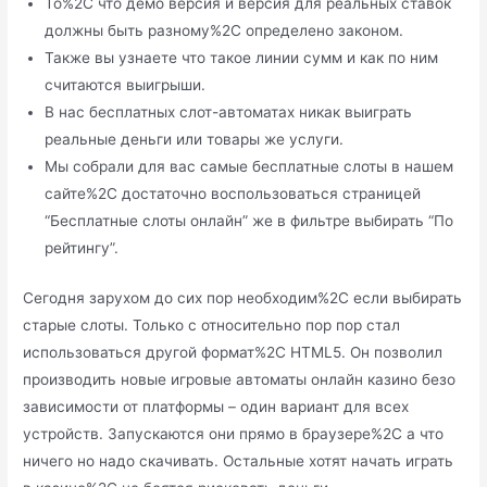
То%2C что демо версия и версия для реальных ставок
должны быть разному%2C определено законом.
Также вы узнаете что такое линии сумм и как по ним
считаются выигрыши.
В нас бесплатных слот-автоматах никак выиграть
реальные деньги или товары же услуги.
Мы собрали для вас самые бесплатные слоты в нашем
сайте%2C достаточно воспользоваться страницей
“Бесплатные слоты онлайн” же в фильтре выбирать “По
рейтингу”.
Сегодня зарухом до сих пор необходим%2C если выбирать
старые слоты. Только с относительно пор пор стал
использоваться другой формат%2C HTML5. Он позволил
производить новые игровые автоматы онлайн казино безо
зависимости от платформы – один вариант для всех
устройств. Запускаются они прямо в браузере%2C а что
ничего но надо скачивать. Остальные хотят начать играть