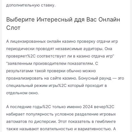
дополнительную ставку.
Выберите Интересный ддя Вас Онлайн
Слот
А лицензированных онлайн казино проверку отдачи игр
периодически проводят независимые аудиторы. Она
проверяет%2C соответствует ли в казино отдача игр”
“заявленным производителем показателям. С
результатами такой проверки обычно можно
проанализировать на сайте казино. Бонусный раунд — это
специальный режим игры%2C который проходит в
отдельном окно.
А последние годы%2C только именно 2024 вечер%2C
набирает популярность условное разделение игровых
автоматов по дисперсии. Этот показатель в гемблинге
также называют волатильностью и вариативностью. А