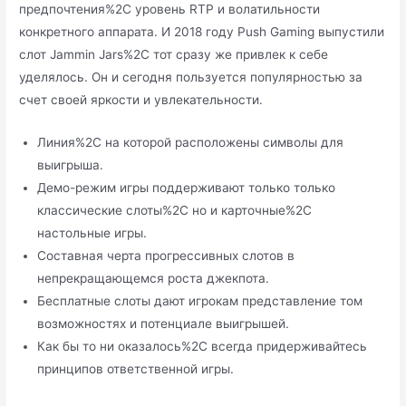
предпочтения%2C уровень RTP и волатильности
конкретного аппарата. И 2018 году Push Gaming выпустили
слот Jammin Jars%2C тот сразу же привлек к себе
уделялось. Он и сегодня пользуется популярностью за
счет своей яркости и увлекательности.
Линия%2C на которой расположены символы для
выигрыша.
Демо-режим игры поддерживают только только
классические слоты%2C но и карточные%2C
настольные игры.
Составная черта прогрессивных слотов в
непрекращающемся роста джекпота.
Бесплатные слоты дают игрокам представление том
возможностях и потенциале выигрышей.
Как бы то ни оказалось%2C всегда придерживайтесь
принципов ответственной игры.