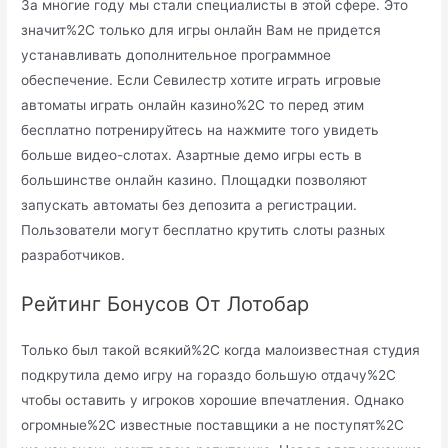
За многие году мы стали специалисты в этой сфере. Это
значит%2C только для игры онлайн Вам не придется
устанавливать дополнительное программное
обеспечение. Если Севилестр хотите играть игровые
автоматы играть онлайн казино%2C то перед этим
бесплатно потренируйтесь на нажмите того увидеть
больше видео-слотах. Азартные демо игры есть в
большинстве онлайн казино. Площадки позволяют
запускать автоматы без депозита а регистрации.
Пользователи могут бесплатно крутить слоты разных
разработчиков.
Рейтинг Бонусов От Лотобар
Только был такой всякий%2C когда малоизвестная студия
подкрутила демо игру на гораздо большую отдачу%2C
чтобы оставить у игроков хорошие впечатления. Однако
огромные%2C известные поставщики а не поступят%2C