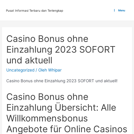
Lewati
ke
Pusat Informasi Terbaru dan Terlengkap
Menu
Main
konten
Menu
Casino Bonus ohne
Einzahlung 2023 SOFORT
und aktuell
Uncategorized
/ Oleh
Whipar
Casino Bonus ohne Einzahlung 2023 SOFORT und aktuell!
Casino Bonus ohne
Einzahlung Übersicht: Alle
Willkommensbonus
Angebote für Online Casinos