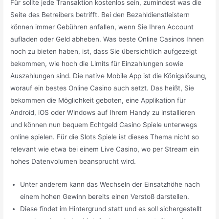
Für sollte jede Transaktion kostenlos sein, zumindest was die
Seite des Betreibers betrifft. Bei den Bezahldienstleistern
können immer Gebühren anfallen, wenn Sie Ihren Account
aufladen oder Geld abheben. Was beste Online Casinos Ihnen
noch zu bieten haben, ist, dass Sie übersichtlich aufgezeigt
bekommen, wie hoch die Limits für Einzahlungen sowie
Auszahlungen sind. Die native Mobile App ist die Königslösung,
worauf ein bestes Online Casino auch setzt. Das heißt, Sie
bekommen die Möglichkeit geboten, eine Applikation für
Android, iOS oder Windows auf Ihrem Handy zu installieren
und können nun bequem Echtgeld Casino Spiele unterwegs
online spielen. Für die Slots Spiele ist dieses Thema nicht so
relevant wie etwa bei einem Live Casino, wo per Stream ein
hohes Datenvolumen beansprucht wird.
Unter anderem kann das Wechseln der Einsatzhöhe nach
einem hohen Gewinn bereits einen Verstoß darstellen.
Diese findet im Hintergrund statt und es soll sichergestellt