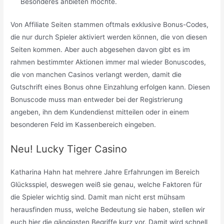
Besonderes anbieten möchte.
Von Affiliate Seiten stammen oftmals exklusive Bonus-Codes,
die nur durch Spieler aktiviert werden können, die von diesen
Seiten kommen. Aber auch abgesehen davon gibt es im
rahmen bestimmter Aktionen immer mal wieder Bonuscodes,
die von manchen Casinos verlangt werden, damit die
Gutschrift eines Bonus ohne Einzahlung erfolgen kann. Diesen
Bonuscode muss man entweder bei der Registrierung
angeben, ihn dem Kundendienst mitteilen oder in einem
besonderen Feld im Kassenbereich eingeben.
Neu! Lucky Tiger Casino
Katharina Hahn hat mehrere Jahre Erfahrungen im Bereich
Glücksspiel, deswegen weiß sie genau, welche Faktoren für
die Spieler wichtig sind. Damit man nicht erst mühsam
herausfinden muss, welche Bedeutung sie haben, stellen wir
euch hier die gängigsten Begriffe kurz vor. Damit wird schnell