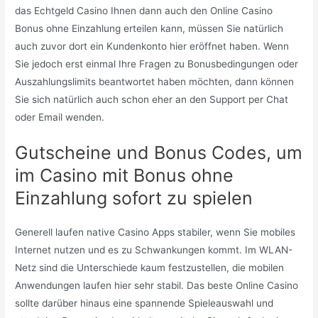
das Echtgeld Casino Ihnen dann auch den Online Casino
Bonus ohne Einzahlung erteilen kann, müssen Sie natürlich
auch zuvor dort ein Kundenkonto hier eröffnet haben. Wenn
Sie jedoch erst einmal Ihre Fragen zu Bonusbedingungen oder
Auszahlungslimits beantwortet haben möchten, dann können
Sie sich natürlich auch schon eher an den Support per Chat
oder Email wenden.
Gutscheine und Bonus Codes, um
im Casino mit Bonus ohne
Einzahlung sofort zu spielen
Generell laufen native Casino Apps stabiler, wenn Sie mobiles
Internet nutzen und es zu Schwankungen kommt. Im WLAN-
Netz sind die Unterschiede kaum festzustellen, die mobilen
Anwendungen laufen hier sehr stabil. Das beste Online Casino
sollte darüber hinaus eine spannende Spieleauswahl und