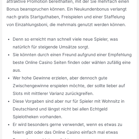
attraktive Promotion bereithalten, mit der Sie mehrfach einen
Bonus beanspruchen können. Ein Neukundenbonus verlangt
nach gratis Startguthaben, Freispielen und einer Staffelung
von Einzahlungsboni, die mehrmals genutzt werden können.
Denn so erreicht man schnell viele neue Spieler, was
natürlich für steigende Umsätze sorgt.
Sie könnten durch einen Freund aufgrund einer Empfehlung
beste Online Casino Seiten finden oder wählen zufällig eine
aus.
Wer hohe Gewinne erzielen, aber dennoch gute
Zwischengewinne erspielen möchte, der sollte lieber auf
Slots mit mittlerer Varianz zurückgreifen.
Diese Vorgaben sind aber nur für Spieler mit Wohnsitz in
Deutschland und längst nicht bei allen Echtgeld
Spielotheken vorhanden.
Er wird besonders gerne verwendet, wenn es etwas zu
feiern gibt oder das Online Casino einfach mal etwas