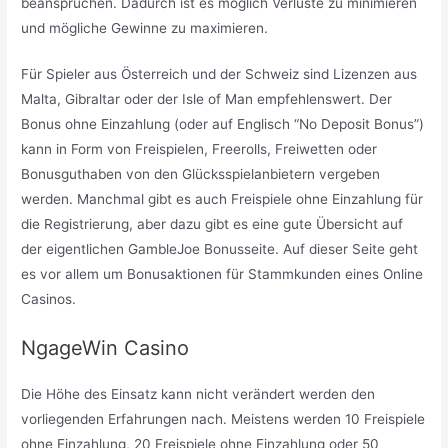
beanspruchen. Dadurch ist es möglich Verluste zu minimieren
und mögliche Gewinne zu maximieren.
Für Spieler aus Österreich und der Schweiz sind Lizenzen aus
Malta, Gibraltar oder der Isle of Man empfehlenswert. Der
Bonus ohne Einzahlung (oder auf Englisch “No Deposit Bonus”)
kann in Form von Freispielen, Freerolls, Freiwetten oder
Bonusguthaben von den Glücksspielanbietern vergeben
werden. Manchmal gibt es auch Freispiele ohne Einzahlung für
die Registrierung, aber dazu gibt es eine gute Übersicht auf
der eigentlichen GambleJoe Bonusseite. Auf dieser Seite geht
es vor allem um Bonusaktionen für Stammkunden eines Online
Casinos.
NgageWin Casino
Die Höhe des Einsatz kann nicht verändert werden den
vorliegenden Erfahrungen nach. Meistens werden 10 Freispiele
ohne Einzahlung, 20 Freispiele ohne Einzahlung oder 50