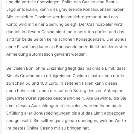
und die Vorteile überwiegen. Sollte das Casino eine Bonus-
Jagd entdecken, kann dies gravierende Konsequenzen haben.
Alle erspielten Gewinne werden zunichtegemacht und das
Konto wird mit einer Sperrung belegt. Der Casinospieler wird
danach in diesem Casino nicht mehr antreten dürfen und das
sind für beide Seiten keine schönen Konsequenzen. Der Bonus
ohne Einzahlung kann als Bonuscode oder direkt bei der ersten
Anmeldung automatisch gewährt werden.
Bei vielen Boni ohne Einzahlung liegt das maximale Limit, dass
Sie als Gewinn beim erfolgreichen Zocken einstreichen dürfen,
zwischen 50 und 100 Euro. In seltenen Fällen kann dieses
auch höher oder auch nur auf den Betrag des von Anfang an
gewährten Gratisgeldes beschränkt sein. Alle Gewinne, die Sie
über diesem Auszahlungslimit erspielen, werden Ihnen nach
Erfüllung aller Bonusbedingungen bis auf das Limit abgezogen
und gelöscht. Sie sollten ganz genau überlegen, welche Werte
Ihr bestes Online Casino mit zu bringen hat.