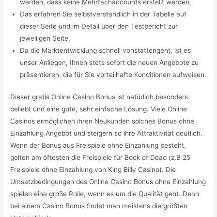
werden, dass keine Mehrfachaccounts erstellt werden.
Das erfahren Sie selbstverständlich in der Tabelle auf
dieser Seite und im Detail über den Testbericht zur
jeweiligen Seite.
Da die Marktentwicklung schnell vonstattengeht, ist es
unser Anliegen, Ihnen stets sofort die neuen Angebote zu
präsentieren, die für Sie vorteilhafte Konditionen aufweisen.
Dieser gratis Online Casino Bonus ist natürlich besonders
beliebt und eine gute, sehr einfache Lösung. Viele Online
Casinos ermöglichen ihren Neukunden solches Bonus ohne
Einzahlung Angebot und steigern so ihre Attraktivität deutlich.
Wenn der Bonus aus Freispiele ohne Einzahlung besteht,
gelten am öftesten die Freispiele für Book of Dead (z.B 25
Freispiele ohne Einzahlung von King Billy Casino). Die
Umsatzbedingungen des Online Casino Bonus ohne Einzahlung
spielen eine große Rolle, wenn es um die Qualität geht. Denn
bei einem Casino Bonus findet man meistens die größten