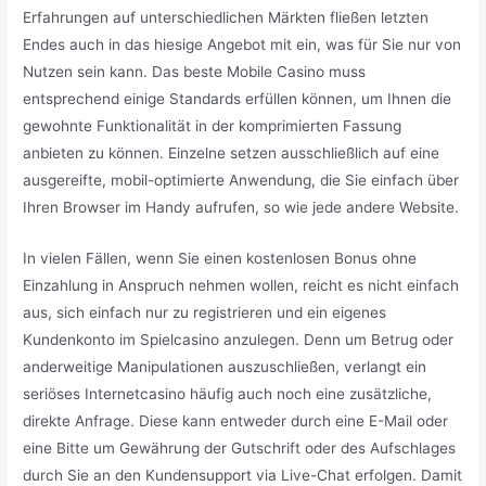
Erfahrungen auf unterschiedlichen Märkten fließen letzten
Endes auch in das hiesige Angebot mit ein, was für Sie nur von
Nutzen sein kann. Das beste Mobile Casino muss
entsprechend einige Standards erfüllen können, um Ihnen die
gewohnte Funktionalität in der komprimierten Fassung
anbieten zu können. Einzelne setzen ausschließlich auf eine
ausgereifte, mobil-optimierte Anwendung, die Sie einfach über
Ihren Browser im Handy aufrufen, so wie jede andere Website.
In vielen Fällen, wenn Sie einen kostenlosen Bonus ohne
Einzahlung in Anspruch nehmen wollen, reicht es nicht einfach
aus, sich einfach nur zu registrieren und ein eigenes
Kundenkonto im Spielcasino anzulegen. Denn um Betrug oder
anderweitige Manipulationen auszuschließen, verlangt ein
seriöses Internetcasino häufig auch noch eine zusätzliche,
direkte Anfrage. Diese kann entweder durch eine E-Mail oder
eine Bitte um Gewährung der Gutschrift oder des Aufschlages
durch Sie an den Kundensupport via Live-Chat erfolgen. Damit