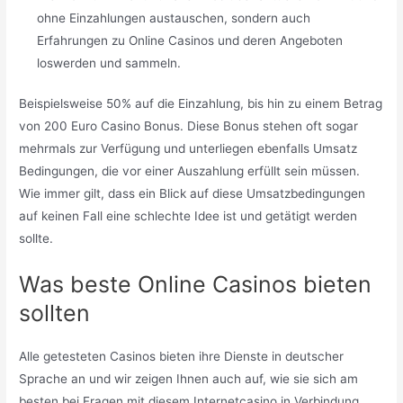
ohne Einzahlungen austauschen, sondern auch
Erfahrungen zu Online Casinos und deren Angeboten
loswerden und sammeln.
Beispielsweise 50% auf die Einzahlung, bis hin zu einem Betrag
von 200 Euro Casino Bonus. Diese Bonus stehen oft sogar
mehrmals zur Verfügung und unterliegen ebenfalls Umsatz
Bedingungen, die vor einer Auszahlung erfüllt sein müssen.
Wie immer gilt, dass ein Blick auf diese Umsatzbedingungen
auf keinen Fall eine schlechte Idee ist und getätigt werden
sollte.
Was beste Online Casinos bieten
sollten
Alle getesteten Casinos bieten ihre Dienste in deutscher
Sprache an und wir zeigen Ihnen auch auf, wie sie sich am
besten bei Fragen mit diesem Internetcasino in Verbindung