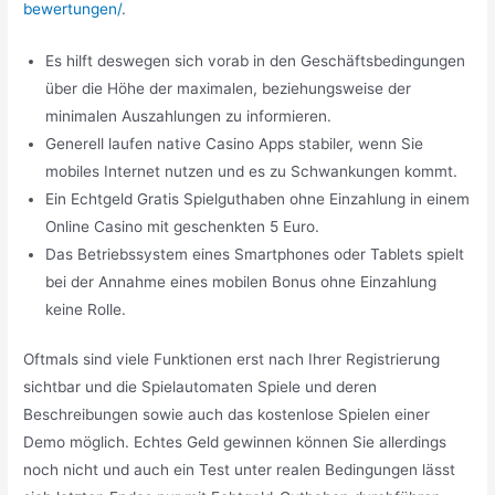
bewertungen/
.
Es hilft deswegen sich vorab in den Geschäftsbedingungen
über die Höhe der maximalen, beziehungsweise der
minimalen Auszahlungen zu informieren.
Generell laufen native Casino Apps stabiler, wenn Sie
mobiles Internet nutzen und es zu Schwankungen kommt.
Ein Echtgeld Gratis Spielguthaben ohne Einzahlung in einem
Online Casino mit geschenkten 5 Euro.
Das Betriebssystem eines Smartphones oder Tablets spielt
bei der Annahme eines mobilen Bonus ohne Einzahlung
keine Rolle.
Oftmals sind viele Funktionen erst nach Ihrer Registrierung
sichtbar und die Spielautomaten Spiele und deren
Beschreibungen sowie auch das kostenlose Spielen einer
Demo möglich. Echtes Geld gewinnen können Sie allerdings
noch nicht und auch ein Test unter realen Bedingungen lässt