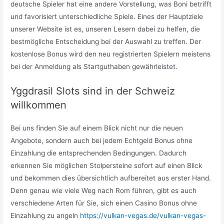
deutsche Spieler hat eine andere Vorstellung, was Boni betrifft
und favorisiert unterschiedliche Spiele. Eines der Hauptziele
unserer Website ist es, unseren Lesern dabei zu helfen, die
bestmögliche Entscheidung bei der Auswahl zu treffen. Der
kostenlose Bonus wird den neu registrierten Spielern meistens
bei der Anmeldung als Startguthaben gewährleistet.
Yggdrasil Slots sind in der Schweiz
willkommen
Bei uns finden Sie auf einem Blick nicht nur die neuen
Angebote, sondern auch bei jedem Echtgeld Bonus ohne
Einzahlung die entsprechenden Bedingungen. Dadurch
erkennen Sie möglichen Stolpersteine sofort auf einen Blick
und bekommen dies übersichtlich aufbereitet aus erster Hand.
Denn genau wie viele Weg nach Rom führen, gibt es auch
verschiedene Arten für Sie, sich einen Casino Bonus ohne
Einzahlung zu angeln
https://vulkan-vegas.de/vulkan-vegas-