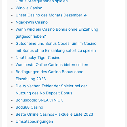
Gratis Startguthaben spielen
Winolla Casino
Unser Casino des Monats Dezember 🔥
NgageWin Casino
Wann wird ein Casino Bonus ohne Einzahlung
gutgeschrieben?
Gutscheine und Bonus Codes, um im Casino
mit Bonus ohne Einzahlung sofort zu spielen
Neu! Lucky Tiger Casino
Was beste Online Casinos bieten sollten
Bedingungen des Casino Bonus ohne
Einzahlung 2023
Die typischen Fehler der Spieler bei der
Nutzung des No Deposit Bonus
Bonuscode: SNEAKYNICK
Bodu88 Casino
Beste Online Casinos – aktuelle Liste 2023
Umsatzbedingungen