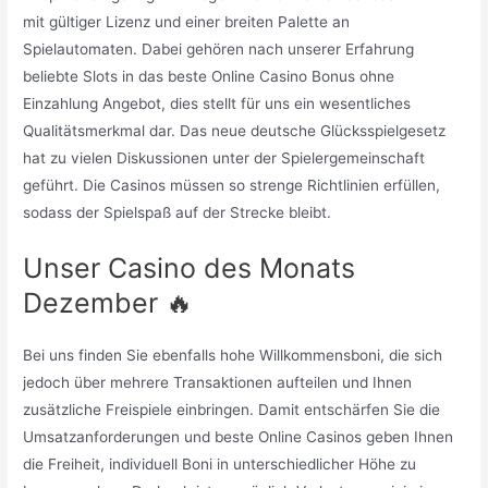
mit gültiger Lizenz und einer breiten Palette an
Spielautomaten. Dabei gehören nach unserer Erfahrung
beliebte Slots in das beste Online Casino Bonus ohne
Einzahlung Angebot, dies stellt für uns ein wesentliches
Qualitätsmerkmal dar. Das neue deutsche Glücksspielgesetz
hat zu vielen Diskussionen unter der Spielergemeinschaft
geführt. Die Casinos müssen so strenge Richtlinien erfüllen,
sodass der Spielspaß auf der Strecke bleibt.
Unser Casino des Monats
Dezember 🔥
Bei uns finden Sie ebenfalls hohe Willkommensboni, die sich
jedoch über mehrere Transaktionen aufteilen und Ihnen
zusätzliche Freispiele einbringen. Damit entschärfen Sie die
Umsatzanforderungen und beste Online Casinos geben Ihnen
die Freiheit, individuell Boni in unterschiedlicher Höhe zu