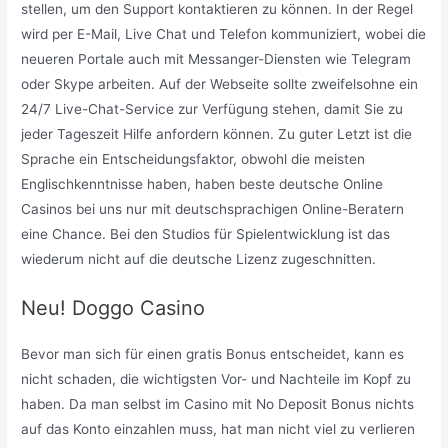
stellen, um den Support kontaktieren zu können. In der Regel
wird per E-Mail, Live Chat und Telefon kommuniziert, wobei die
neueren Portale auch mit Messanger-Diensten wie Telegram
oder Skype arbeiten. Auf der Webseite sollte zweifelsohne ein
24/7 Live-Chat-Service zur Verfügung stehen, damit Sie zu
jeder Tageszeit Hilfe anfordern können. Zu guter Letzt ist die
Sprache ein Entscheidungsfaktor, obwohl die meisten
Englischkenntnisse haben, haben beste deutsche Online
Casinos bei uns nur mit deutschsprachigen Online-Beratern
eine Chance. Bei den Studios für Spielentwicklung ist das
wiederum nicht auf die deutsche Lizenz zugeschnitten.
Neu! Doggo Casino
Bevor man sich für einen gratis Bonus entscheidet, kann es
nicht schaden, die wichtigsten Vor- und Nachteile im Kopf zu
haben. Da man selbst im Casino mit No Deposit Bonus nichts
auf das Konto einzahlen muss, hat man nicht viel zu verlieren