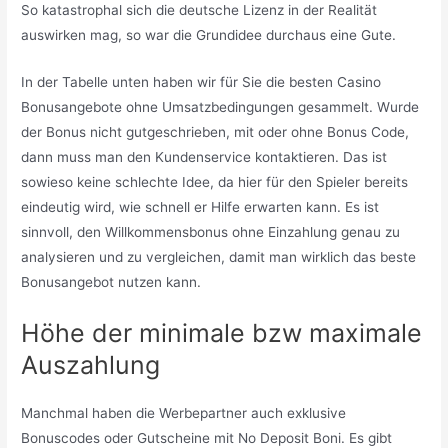
So katastrophal sich die deutsche Lizenz in der Realität
auswirken mag, so war die Grundidee durchaus eine Gute.
In der Tabelle unten haben wir für Sie die besten Casino
Bonusangebote ohne Umsatzbedingungen gesammelt. Wurde
der Bonus nicht gutgeschrieben, mit oder ohne Bonus Code,
dann muss man den Kundenservice kontaktieren. Das ist
sowieso keine schlechte Idee, da hier für den Spieler bereits
eindeutig wird, wie schnell er Hilfe erwarten kann. Es ist
sinnvoll, den Willkommensbonus ohne Einzahlung genau zu
analysieren und zu vergleichen, damit man wirklich das beste
Bonusangebot nutzen kann.
Höhe der minimale bzw maximale
Auszahlung
Manchmal haben die Werbepartner auch exklusive
Bonuscodes oder Gutscheine mit No Deposit Boni. Es gibt