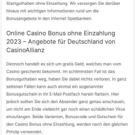
Startguthaben ohne Einzahlung. Wir versorgen Sie darüber
hinaus mit wichtigen Informationen rund um die
Bonusangebote in den Internet Spielbanken.
Online Casino Bonus ohne Einzahlung
2023 – Angebote für Deutschland von
CasinoAllianz
Dennoch handelt es sich um gratis Geld, welches man vom
Casino geschenkt bekommt. Im schlimmsten Fall ist das
Bonusguthaben weg, haben Sie dabei nichts verloren. In ganz
seltenen Fällen kann auch einmal ein sogenannter
Bonusgutschein in Ihr E-Mail Postfach herein flattern. Hier
jedoch sollten Sie sich den Absender ganz genau anschauen,
um nicht am Ende vielleicht gar noch einen schädlichen Virus
einzufangen. Beide Varianten, Bonuscode und Gutschein für
den Casino Bonus ohne Einzahlung, werden nach den gleichen
Prinzip verwendet.