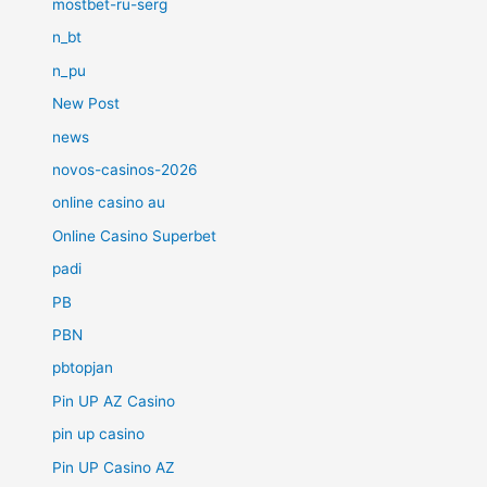
mostbet-ru-serg
n_bt
n_pu
New Post
news
novos-casinos-2026
online casino au
Online Casino Superbet
padi
PB
PBN
pbtopjan
Pin UP AZ Casino
pin up casino
Pin UP Casino AZ