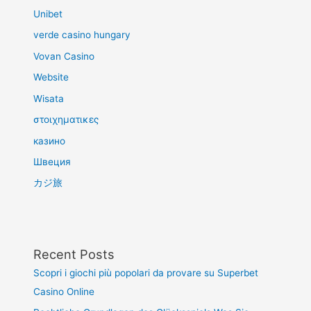
Unibet
verde casino hungary
Vovan Casino
Website
Wisata
στοιχηματικες
казино
Швеция
カジ旅
Recent Posts
Scopri i giochi più popolari da provare su Superbet
Casino Online