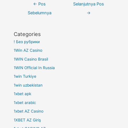
Navigasi
←
Pos
Selanjutnya Pos
pos
Sebelumnya
→
Categories
! Без рубрики
1Win AZ Casino
1WIN Casino Brasil
1WIN Official In Russia
1win Turkiye
1win uzbekistan
1xbet apk
1xbet arabic
1xbet AZ Casino
1XBET AZ Giriş