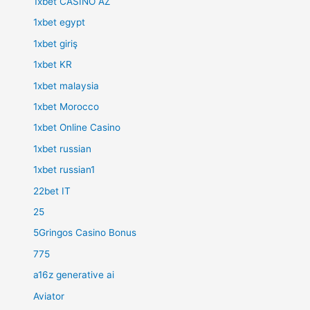
1xbet CASINO AZ
1xbet egypt
1xbet giriş
1xbet KR
1xbet malaysia
1xbet Morocco
1xbet Online Casino
1xbet russian
1xbet russian1
22bet IT
25
5Gringos Casino Bonus
775
a16z generative ai
Aviator