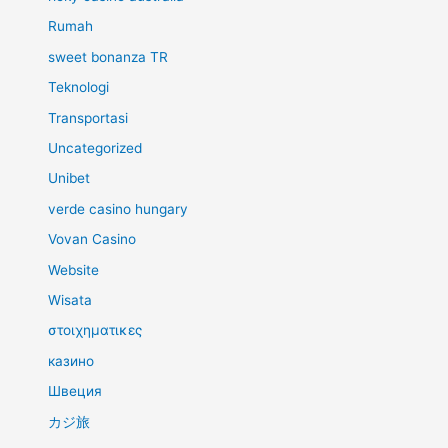
Rumah
sweet bonanza TR
Teknologi
Transportasi
Uncategorized
Unibet
verde casino hungary
Vovan Casino
Website
Wisata
στοιχηματικες
казино
Швеция
カジ旅