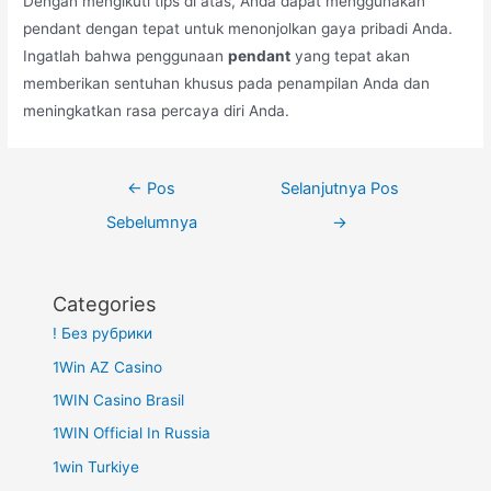
Dengan mengikuti tips di atas, Anda dapat menggunakan
pendant dengan tepat untuk menonjolkan gaya pribadi Anda.
Ingatlah bahwa penggunaan
pendant
yang tepat akan
memberikan sentuhan khusus pada penampilan Anda dan
meningkatkan rasa percaya diri Anda.
Navigasi
←
Pos
Selanjutnya Pos
pos
Sebelumnya
→
Categories
! Без рубрики
1Win AZ Casino
1WIN Casino Brasil
1WIN Official In Russia
1win Turkiye