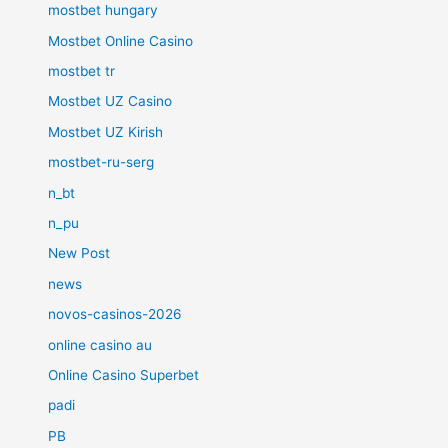
mostbet hungary
Mostbet Online Casino
mostbet tr
Mostbet UZ Casino
Mostbet UZ Kirish
mostbet-ru-serg
n_bt
n_pu
New Post
news
novos-casinos-2026
online casino au
Online Casino Superbet
padi
PB