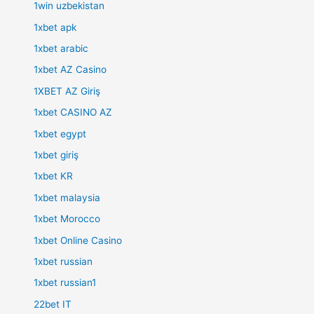
1win uzbekistan
1xbet apk
1xbet arabic
1xbet AZ Casino
1XBET AZ Giriş
1xbet CASINO AZ
1xbet egypt
1xbet giriş
1xbet KR
1xbet malaysia
1xbet Morocco
1xbet Online Casino
1xbet russian
1xbet russian1
22bet IT