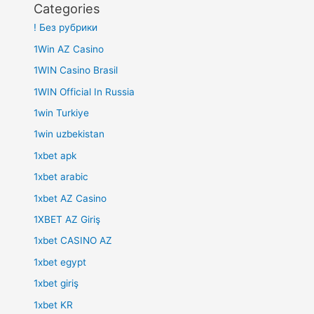
Categories
! Без рубрики
1Win AZ Casino
1WIN Casino Brasil
1WIN Official In Russia
1win Turkiye
1win uzbekistan
1xbet apk
1xbet arabic
1xbet AZ Casino
1XBET AZ Giriş
1xbet CASINO AZ
1xbet egypt
1xbet giriş
1xbet KR