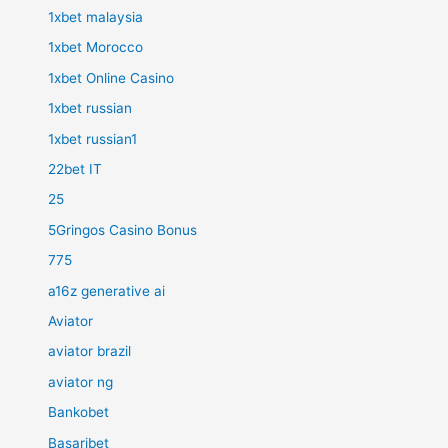
1xbet malaysia
1xbet Morocco
1xbet Online Casino
1xbet russian
1xbet russian1
22bet IT
25
5Gringos Casino Bonus
775
a16z generative ai
Aviator
aviator brazil
aviator ng
Bankobet
Basaribet