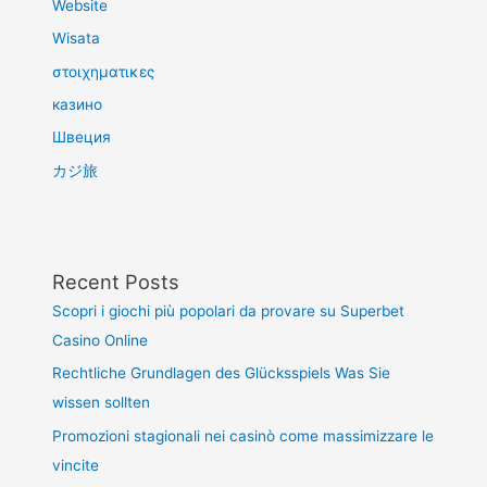
Website
Wisata
στοιχηματικες
казино
Швеция
カジ旅
Recent Posts
Scopri i giochi più popolari da provare su Superbet
Casino Online
Rechtliche Grundlagen des Glücksspiels Was Sie
wissen sollten
Promozioni stagionali nei casinò come massimizzare le
vincite