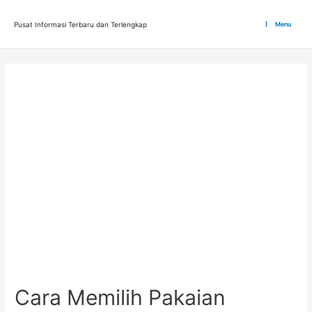
Lewati
ke
Pusat Informasi Terbaru dan Terlengkap
Menu
Main
konten
Menu
Cara Memilih Pakaian