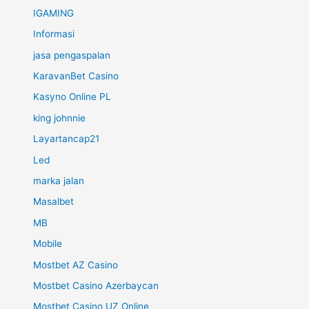
IGAMING
Informasi
jasa pengaspalan
KaravanBet Casino
Kasyno Online PL
king johnnie
Layartancap21
Led
marka jalan
Masalbet
MB
Mobile
Mostbet AZ Casino
Mostbet Casino Azerbaycan
Mostbet Casino UZ Online