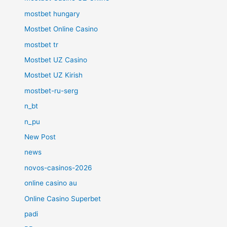
mostbet hungary
Mostbet Online Casino
mostbet tr
Mostbet UZ Casino
Mostbet UZ Kirish
mostbet-ru-serg
n_bt
n_pu
New Post
news
novos-casinos-2026
online casino au
Online Casino Superbet
padi