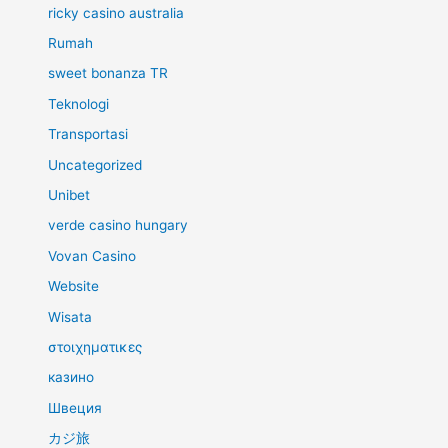
ricky casino australia
Rumah
sweet bonanza TR
Teknologi
Transportasi
Uncategorized
Unibet
verde casino hungary
Vovan Casino
Website
Wisata
στοιχηματικες
казино
Швеция
カジ旅