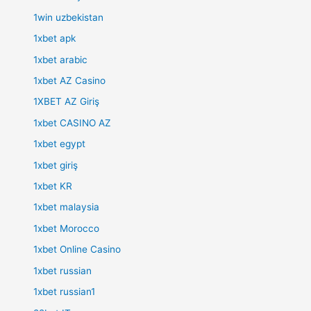
1win uzbekistan
1xbet apk
1xbet arabic
1xbet AZ Casino
1XBET AZ Giriş
1xbet CASINO AZ
1xbet egypt
1xbet giriş
1xbet KR
1xbet malaysia
1xbet Morocco
1xbet Online Casino
1xbet russian
1xbet russian1