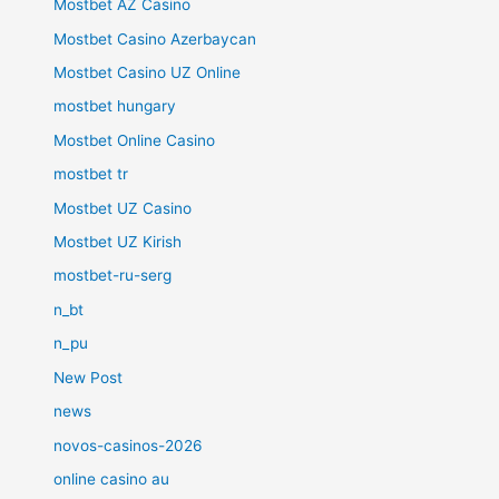
Mostbet AZ Casino
Mostbet Casino Azerbaycan
Mostbet Casino UZ Online
mostbet hungary
Mostbet Online Casino
mostbet tr
Mostbet UZ Casino
Mostbet UZ Kirish
mostbet-ru-serg
n_bt
n_pu
New Post
news
novos-casinos-2026
online casino au