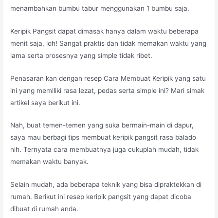
menambahkan bumbu tabur menggunakan 1 bumbu saja.
Keripik Pangsit dapat dimasak hanya dalam waktu beberapa
menit saja, loh! Sangat praktis dan tidak memakan waktu yang
lama serta prosesnya yang simple tidak ribet.
Penasaran kan dengan resep Cara Membuat Keripik yang satu
ini yang memiliki rasa lezat, pedas serta simple ini? Mari simak
artikel saya berikut ini.
Nah, buat temen-temen yang suka bermain-main di dapur,
saya mau berbagi tips membuat keripik pangsit rasa balado
nih. Ternyata cara membuatnya juga cukuplah mudah, tidak
memakan waktu banyak.
Selain mudah, ada beberapa teknik yang bisa dipraktekkan di
rumah. Berikut ini resep keripik pangsit yang dapat dicoba
dibuat di rumah anda.