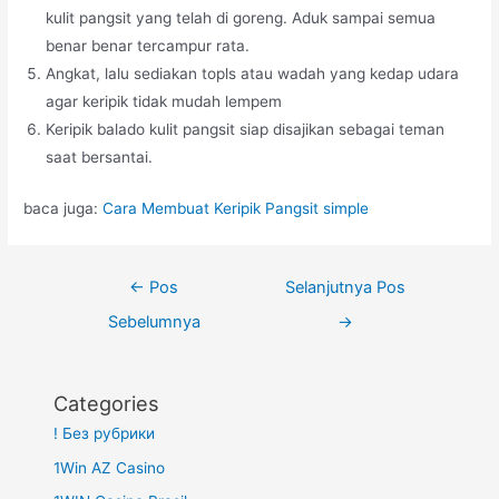
kulit pangsit yang telah di goreng. Aduk sampai semua
benar benar tercampur rata.
Angkat, lalu sediakan topls atau wadah yang kedap udara
agar keripik tidak mudah lempem
Keripik balado kulit pangsit siap disajikan sebagai teman
saat bersantai.
baca juga:
Cara Membuat Keripik Pangsit simple
Navigasi
←
Pos
Selanjutnya Pos
pos
Sebelumnya
→
Categories
! Без рубрики
1Win AZ Casino