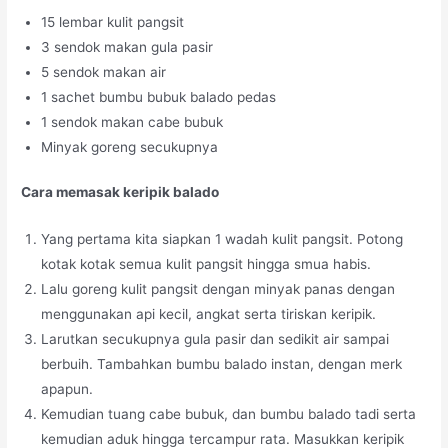
15 lembar kulit pangsit
3 sendok makan gula pasir
5 sendok makan air
1 sachet bumbu bubuk balado pedas
1 sendok makan cabe bubuk
Minyak goreng secukupnya
Cara memasak keripik balado
Yang pertama kita siapkan 1 wadah kulit pangsit. Potong
kotak kotak semua kulit pangsit hingga smua habis.
Lalu goreng kulit pangsit dengan minyak panas dengan
menggunakan api kecil, angkat serta tiriskan keripik.
Larutkan secukupnya gula pasir dan sedikit air sampai
berbuih. Tambahkan bumbu balado instan, dengan merk
apapun.
Kemudian tuang cabe bubuk, dan bumbu balado tadi serta
kemudian aduk hingga tercampur rata. Masukkan keripik