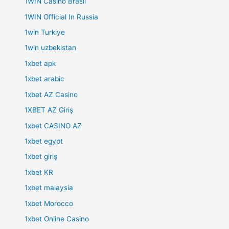
1WIN Casino Brasil
1WIN Official In Russia
1win Turkiye
1win uzbekistan
1xbet apk
1xbet arabic
1xbet AZ Casino
1XBET AZ Giriş
1xbet CASINO AZ
1xbet egypt
1xbet giriş
1xbet KR
1xbet malaysia
1xbet Morocco
1xbet Online Casino