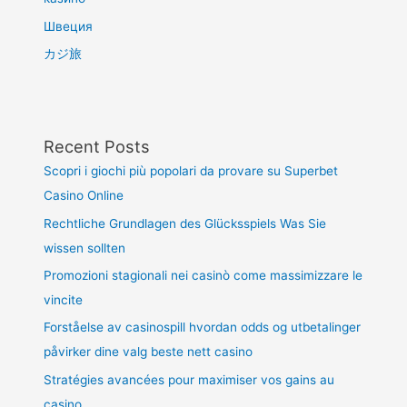
Швеция
カジ旅
Recent Posts
Scopri i giochi più popolari da provare su Superbet
Casino Online
Rechtliche Grundlagen des Glücksspiels Was Sie
wissen sollten
Promozioni stagionali nei casinò come massimizzare le
vincite
Forståelse av casinospill hvordan odds og utbetalinger
påvirker dine valg beste nett casino
Stratégies avancées pour maximiser vos gains au
casino