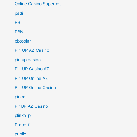
Online Casino Superbet
padi
PB
PBN
pbtopjan
Pin UP AZ Casino
pin up casino
Pin UP Casino AZ
Pin UP Online AZ
Pin UP Online Casino
pinco
PinUP AZ Casino
plinko_pl
Properti
public