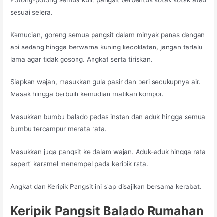
Potong-potong semua kulit pangsit berbentuk kotak kotak atau
sesuai selera.
Kemudian, goreng semua pangsit dalam minyak panas dengan
api sedang hingga berwarna kuning kecoklatan, jangan terlalu
lama agar tidak gosong. Angkat serta tiriskan.
Siapkan wajan, masukkan gula pasir dan beri secukupnya air.
Masak hingga berbuih kemudian matikan kompor.
Masukkan bumbu balado pedas instan dan aduk hingga semua
bumbu tercampur merata rata.
Masukkan juga pangsit ke dalam wajan. Aduk-aduk hingga rata
seperti karamel menempel pada keripik rata.
Angkat dan Keripik Pangsit ini siap disajikan bersama kerabat.
Keripik Pangsit Balado Rumahan