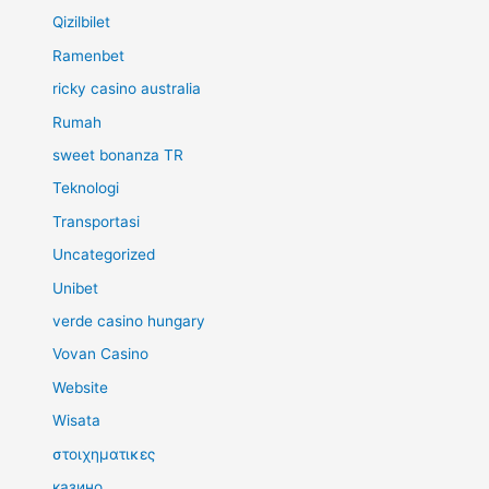
Qizilbilet
Ramenbet
ricky casino australia
Rumah
sweet bonanza TR
Teknologi
Transportasi
Uncategorized
Unibet
verde casino hungary
Vovan Casino
Website
Wisata
στοιχηματικες
казино