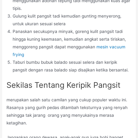
menggunakan adonan tepung tadi menggunakan kuas agar
tipis.
Gulung kulit pangsit tadi kemudian gunting menyerong,
untuk ukuran sesuai selera
Panaskan secukupnya minyak, goreng kulit pangsit tadi
hingga kuning keemasan, kemudian angkat serta tiriskan,
menggoreng pangsit dapat menggunakan
mesin vacuum
frying
Taburi bumbu bubuk balado sesuai selera dan keripik
pangsit dengan rasa balado siap disajikan ketika bersantai.
Sekilas Tentang Keripik Pangsit
merupakan salah satu camilan yang cukup populer waktu ini.
Rasanya yang gurih pedas ditambah teksturnya yang renyah
sehingga tak jarang orang yang menyukainya merasa
ketagihan.
Jangankan orang dewasa, anak-anak pun juga hobi banget