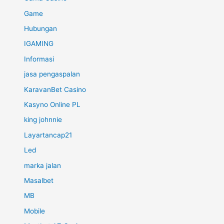
Game
Hubungan
IGAMING
Informasi
jasa pengaspalan
KaravanBet Casino
Kasyno Online PL
king johnnie
Layartancap21
Led
marka jalan
Masalbet
MB
Mobile