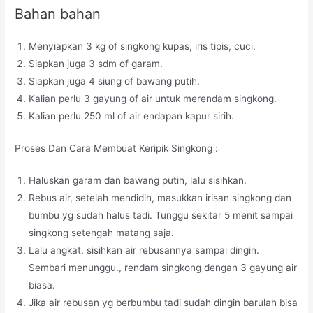
Bahan bahan
Menyiapkan 3 kg of singkong kupas, iris tipis, cuci.
Siapkan juga 3 sdm of garam.
Siapkan juga 4 siung of bawang putih.
Kalian perlu 3 gayung of air untuk merendam singkong.
Kalian perlu 250 ml of air endapan kapur sirih.
Proses Dan Cara Membuat Keripik Singkong :
Haluskan garam dan bawang putih, lalu sisihkan.
Rebus air, setelah mendidih, masukkan irisan singkong dan
bumbu yg sudah halus tadi. Tunggu sekitar 5 menit sampai
singkong setengah matang saja.
Lalu angkat, sisihkan air rebusannya sampai dingin.
Sembari menunggu., rendam singkong dengan 3 gayung air
biasa.
Jika air rebusan yg berbumbu tadi sudah dingin barulah bisa