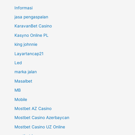
Informasi
jasa pengaspalan
KaravanBet Casino
Kasyno Online PL
king johnnie
Layartancap21
Led
marka jalan
Masalbet
MB
Mobile
Mostbet AZ Casino
Mostbet Casino Azerbaycan
Mostbet Casino UZ Online