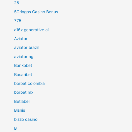
25
5Gringos Casino Bonus
775
a16z generative ai
Aviator
aviator brazil
aviator ng
Bankobet
Basaribet
bbrbet colombia
bbrbet mx
Betlabel
Bisnis
bizzo casino
BT