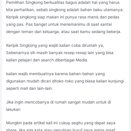
Pemilihan Singkong berkualitas bagus adalah hal yang harus
kita perhatikan, sebab singkong adalah bahan baku utamanya.
Keripik singkong siap makan ini punya rasa manis dan pedas
yang pas. Pas banget untuk menemanimu di saat santai
dengan teman dan keluarga, atau saat kamu sedang bekerja.
Keripik Singkong yang wajib kalian coba dirumah ya,
Sebenarnya sih masih banyak resep-resep lain yang bisa
kalian pelajari dan search diberbagai Media.
kalian wajib membuatnya karena bahan-bahan yang
digunakan mudah dicari ditoko-toko yang biasa kalian kunjungi
seperti mall dan lain-lain.
Jika ingin mencobanya di rumah sangat mudah untuk di
lakukan
Mungkin pada artikel kali ini cukup segitu yang dapat saya
share, jika ada kata atau penulisan huruf saya minta maaf.