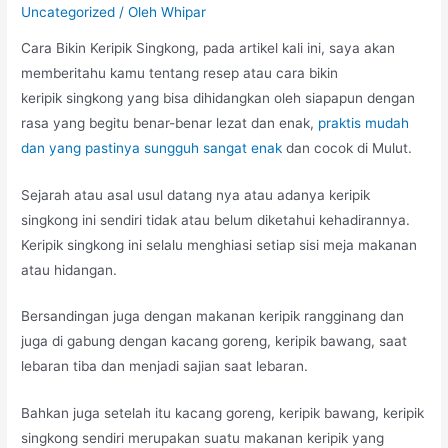
Uncategorized
/ Oleh
Whipar
Cara Bikin Keripik Singkong, pada artikel kali ini, saya akan
memberitahu kamu tentang resep atau cara bikin
keripik singkong yang bisa dihidangkan oleh siapapun dengan
rasa yang begitu benar-benar lezat dan enak,
praktis mudah
dan yang pastinya sungguh sangat enak
dan cocok di Mulut.
Sejarah atau asal usul datang nya atau adanya keripik
singkong ini sendiri tidak atau belum diketahui kehadirannya.
Keripik singkong ini selalu menghiasi setiap sisi meja makanan
atau hidangan.
Bersandingan juga dengan makanan keripik rangginang dan
juga di gabung dengan kacang goreng, keripik bawang, saat
lebaran tiba dan menjadi sajian saat lebaran.
Bahkan juga setelah itu kacang goreng, keripik bawang, keripik
singkong sendiri merupakan suatu makanan keripik yang