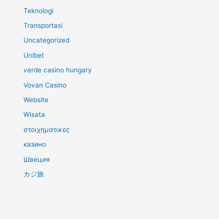
Teknologi
Transportasi
Uncategorized
Unibet
verde casino hungary
Vovan Casino
Website
Wisata
στοιχηματικες
казино
Швеция
カジ旅