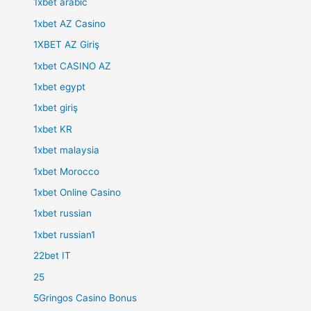
1xbet arabic
1xbet AZ Casino
1XBET AZ Giriş
1xbet CASINO AZ
1xbet egypt
1xbet giriş
1xbet KR
1xbet malaysia
1xbet Morocco
1xbet Online Casino
1xbet russian
1xbet russian1
22bet IT
25
5Gringos Casino Bonus