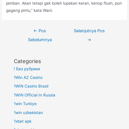
jamban. Akan tetapi gak boleh lupakan keran, kenop flush, pun
gagang pintu,” kata Wani.
Navigasi
←
Pos
Selanjutnya Pos
pos
Sebelumnya
→
Categories
! Без рубрики
1Win AZ Casino
1WIN Casino Brasil
1WIN Official In Russia
1win Turkiye
1win uzbekistan
1xbet apk