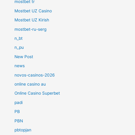
mostbet tr
Mostbet UZ Casino
Mostbet UZ Kirish
mostbet-ru-serg
n_bt
n_pu
New Post
news
novos-casinos-2026
online casino au
Online Casino Superbet
padi
PB
PBN
pbtopjan