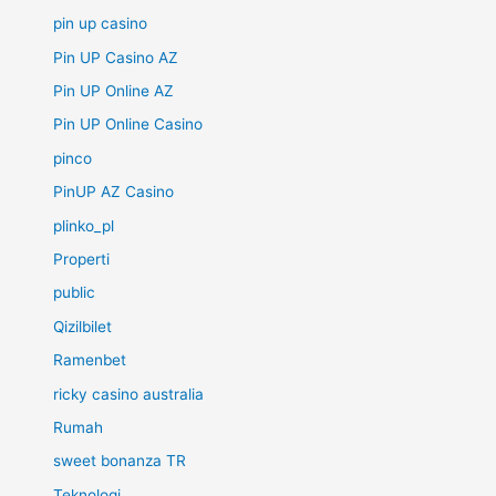
pin up casino
Pin UP Casino AZ
Pin UP Online AZ
Pin UP Online Casino
pinco
PinUP AZ Casino
plinko_pl
Properti
public
Qizilbilet
Ramenbet
ricky casino australia
Rumah
sweet bonanza TR
Teknologi