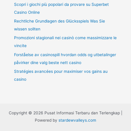
Scopri i giochi più popolari da provare su Superbet
Casino Online
Rechtliche Grundlagen des Glücksspiels Was Sie
wissen sollten
Promozioni stagionali nei casinò come massimizzare le
vincite
Forståelse av casinospill hvordan odds og utbetalinger
påvirker dine valg beste nett casino
Stratégies avancées pour maximiser vos gains au
casino
Copyright © 2026 Pusat Informasi Terbaru dan Terlengkap |
Powered by
stardewvalleys.com