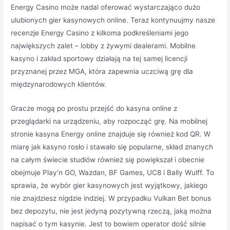
Energy Casino może nadal oferować wystarczająco dużo
ulubionych gier kasynowych online. Teraz kontynuujmy nasze
recenzje Energy Casino z kilkoma podkreśleniami jego
największych zalet – lobby z żywymi dealerami. Mobilne
kasyno i zakład sportowy działają na tej samej licencji
przyznanej przez MGA, która zapewnia uczciwą grę dla
międzynarodowych klientów.
Gracze mogą po prostu przejść do kasyna online z
przeglądarki na urządzeniu, aby rozpocząć grę. Na mobilnej
stronie kasyna Energy online znajduje się również kod QR. W
miarę jak kasyno rosło i stawało się popularne, skład znanych
na całym świecie studiów również się powiększał i obecnie
obejmuje Play’n GO, Wazdan, BF Games, UC8 i Bally Wulff. To
sprawia, że wybór gier kasynowych jest wyjątkowy, jakiego
nie znajdziesz nigdzie indziej. W przypadku Vulkan Bet bonus
bez depozytu, nie jest jedyną pozytywną rzeczą, jaką można
napisać o tym kasynie. Jest to bowiem operator dość silnie