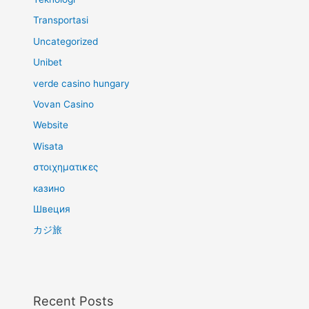
Transportasi
Uncategorized
Unibet
verde casino hungary
Vovan Casino
Website
Wisata
στοιχηματικες
казино
Швеция
カジ旅
Recent Posts