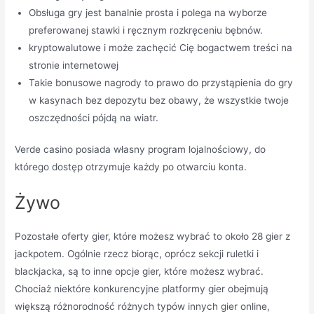
Obsługa gry jest banalnie prosta i polega na wyborze
preferowanej stawki i ręcznym rozkręceniu bębnów.
kryptowalutowe i może zachęcić Cię bogactwem treści na
stronie internetowej
Takie bonusowe nagrody to prawo do przystąpienia do gry
w kasynach bez depozytu bez obawy, że wszystkie twoje
oszczędności pójdą na wiatr.
Verde casino posiada własny program lojalnościowy, do
którego dostęp otrzymuje każdy po otwarciu konta.
Żywo
Pozostałe oferty gier, które możesz wybrać to około 28 gier z
jackpotem. Ogólnie rzecz biorąc, oprócz sekcji ruletki i
blackjacka, są to inne opcje gier, które możesz wybrać.
Chociaż niektóre konkurencyjne platformy gier obejmują
większą różnorodność różnych typów innych gier online,