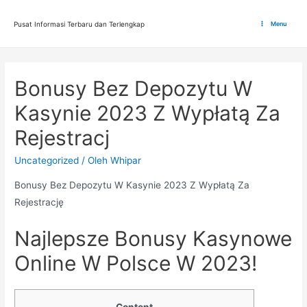
Lewati
ke
Pusat Informasi Terbaru dan Terlengkap
Menu
Main
konten
Menu
Bonusy Bez Depozytu W
Kasynie 2023 Z Wypłatą Za
Rejestracj
Uncategorized
/ Oleh
Whipar
Bonusy Bez Depozytu W Kasynie 2023 Z Wypłatą Za
Rejestrację
Najlepsze Bonusy Kasynowe
Online W Polsce W 2023!
Content