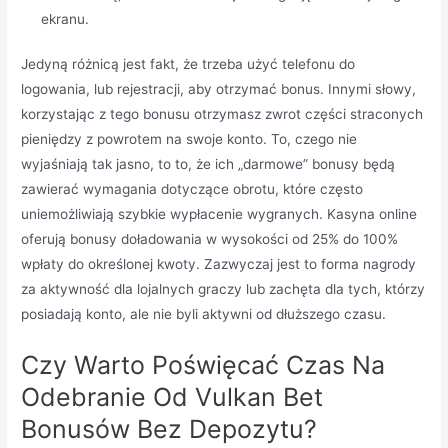
ekranu.
Jedyną różnicą jest fakt, że trzeba użyć telefonu do
logowania, lub rejestracji, aby otrzymać bonus. Innymi słowy,
korzystając z tego bonusu otrzymasz zwrot części straconych
pieniędzy z powrotem na swoje konto. To, czego nie
wyjaśniają tak jasno, to to, że ich „darmowe” bonusy będą
zawierać wymagania dotyczące obrotu, które często
uniemożliwiają szybkie wypłacenie wygranych. Kasyna online
oferują bonusy doładowania w wysokości od 25% do 100%
wpłaty do określonej kwoty. Zazwyczaj jest to forma nagrody
za aktywność dla lojalnych graczy lub zachęta dla tych, którzy
posiadają konto, ale nie byli aktywni od dłuższego czasu.
Czy Warto Poświęcać Czas Na
Odebranie Od Vulkan Bet
Bonusów Bez Depozytu?