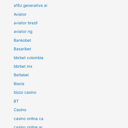
a16z generative ai
Aviator
aviator brazil
aviator ng
Bankobet
Basaribet
bbrbet colombia
bbrbet mx
Betlabel
Bisnis
bizzo casino
BT
Casino
casino onlina ca
casino online ar