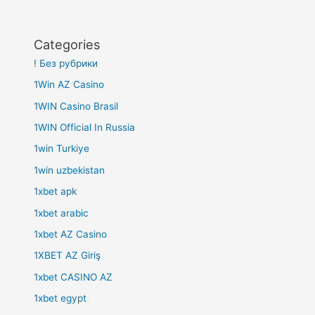
Categories
! Без рубрики
1Win AZ Casino
1WIN Casino Brasil
1WIN Official In Russia
1win Turkiye
1win uzbekistan
1xbet apk
1xbet arabic
1xbet AZ Casino
1XBET AZ Giriş
1xbet CASINO AZ
1xbet egypt