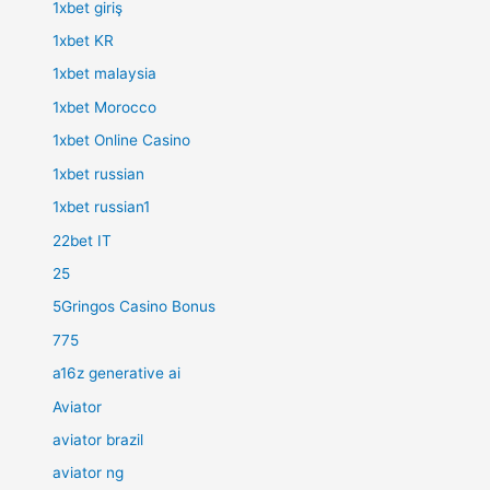
1xbet giriş
1xbet KR
1xbet malaysia
1xbet Morocco
1xbet Online Casino
1xbet russian
1xbet russian1
22bet IT
25
5Gringos Casino Bonus
775
a16z generative ai
Aviator
aviator brazil
aviator ng