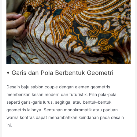
• Garis dan Pola Berbentuk Geometri
Desain baju sablon couple dengan elemen geometris
memberikan kesan modern dan futuristik. Pilih pola-pola
seperti garis-garis lurus, segitiga, atau bentuk-bentuk
geometris lainnya. Sentuhan monokromatik atau paduan
warna kontras dapat menambahkan keindahan pada desain
ini.