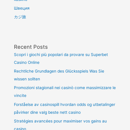
Швеция
カジ旅
Recent Posts
Scopri i giochi più popolari da provare su Superbet
Casino Online
Rechtliche Grundlagen des Glücksspiels Was Sie
wissen sollten
Promozioni stagionali nei casinò come massimizzare le
vincite
Forståelse av casinospill hvordan odds og utbetalinger
påvirker dine valg beste nett casino
Stratégies avancées pour maximiser vos gains au
casino