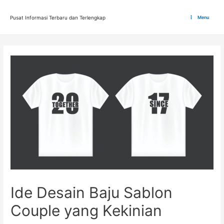
Lewati
ke
Pusat Informasi Terbaru dan Terlengkap
Menu
Main
konten
Menu
Ide Desain Baju Sablon
Couple yang Kekinian