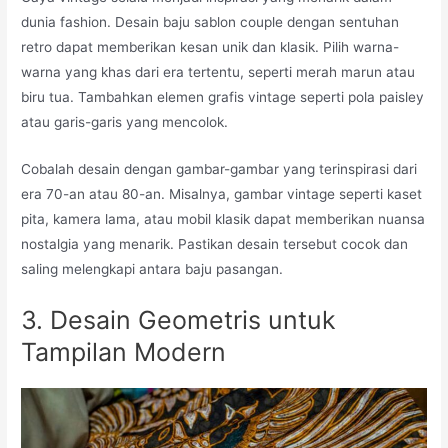
dunia fashion. Desain baju sablon couple dengan sentuhan
retro dapat memberikan kesan unik dan klasik. Pilih warna-
warna yang khas dari era tertentu, seperti merah marun atau
biru tua. Tambahkan elemen grafis vintage seperti pola paisley
atau garis-garis yang mencolok.
Cobalah desain dengan gambar-gambar yang terinspirasi dari
era 70-an atau 80-an. Misalnya, gambar vintage seperti kaset
pita, kamera lama, atau mobil klasik dapat memberikan nuansa
nostalgia yang menarik. Pastikan desain tersebut cocok dan
saling melengkapi antara baju pasangan.
3. Desain Geometris untuk
Tampilan Modern