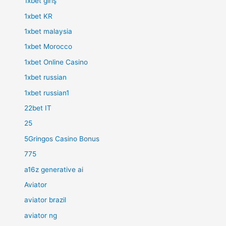
1xbet giriş
1xbet KR
1xbet malaysia
1xbet Morocco
1xbet Online Casino
1xbet russian
1xbet russian1
22bet IT
25
5Gringos Casino Bonus
775
a16z generative ai
Aviator
aviator brazil
aviator ng