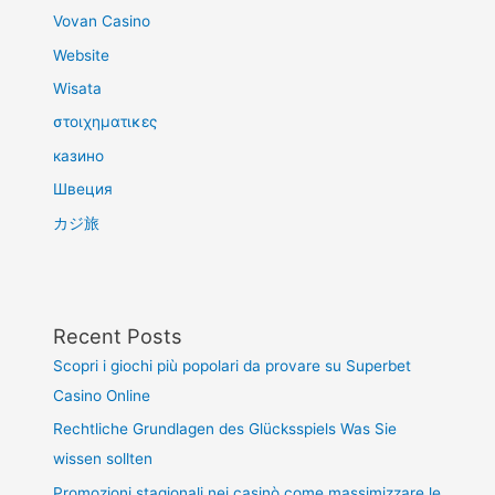
Vovan Casino
Website
Wisata
στοιχηματικες
казино
Швеция
カジ旅
Recent Posts
Scopri i giochi più popolari da provare su Superbet
Casino Online
Rechtliche Grundlagen des Glücksspiels Was Sie
wissen sollten
Promozioni stagionali nei casinò come massimizzare le