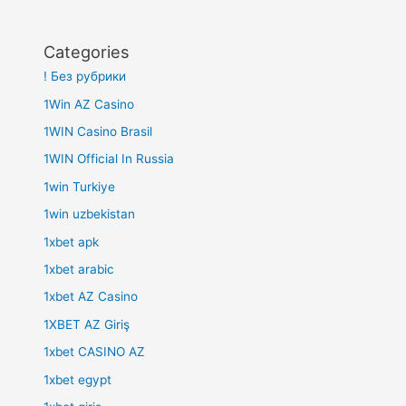
Categories
! Без рубрики
1Win AZ Casino
1WIN Casino Brasil
1WIN Official In Russia
1win Turkiye
1win uzbekistan
1xbet apk
1xbet arabic
1xbet AZ Casino
1XBET AZ Giriş
1xbet CASINO AZ
1xbet egypt