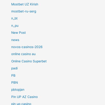
Mostbet UZ Kirish
mostbet-ru-serg
n_bt
n_pu
New Post
news
novos-casinos-2026
online casino au
Online Casino Superbet
padi
PB
PBN
pbtopjan
Pin UP AZ Casino
pin up casino