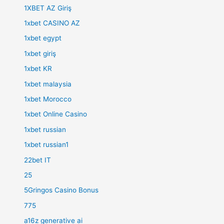
1XBET AZ Giriş
1xbet CASINO AZ
1xbet egypt
1xbet giriş
1xbet KR
1xbet malaysia
1xbet Morocco
1xbet Online Casino
1xbet russian
1xbet russian1
22bet IT
25
5Gringos Casino Bonus
775
a16z generative ai