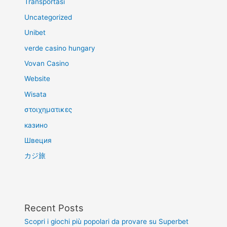
Transportasi
Uncategorized
Unibet
verde casino hungary
Vovan Casino
Website
Wisata
στοιχηματικες
казино
Швеция
カジ旅
Recent Posts
Scopri i giochi più popolari da provare su Superbet