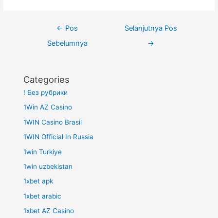
Navigasi
←
Pos
Selanjutnya Pos
pos
Sebelumnya
→
Categories
! Без рубрики
1Win AZ Casino
1WIN Casino Brasil
1WIN Official In Russia
1win Turkiye
1win uzbekistan
1xbet apk
1xbet arabic
1xbet AZ Casino