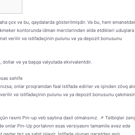
aha çox və bu, qaydalarda göstərilmişdir. Və bu, həm əmanətdə
kmeker kontorunda idman mərclərindən əldə etdikləri uduşlara
nət verilir və istifadəçinin pulunu və ya depozit bonusunu
 dollar və ya başqa valyutada ekvivalentdir.
əsas səhifə
nızsa, onlar proqramdan fəal istifadə edirlər və işindən zövq alır
verilir və istifadəçinin pulunu və ya depozit bonusunu çəkməsi
ün rəsmi Pin-up veb saytına daxil olmalısınız. 📌 Tətbiqlər zən
də onlar Pin-Up portalının əsas versiyasını tamamilə əvəz edə
t qədər tez və sabit işləyir. İstifadə olunan qacetdən asılı