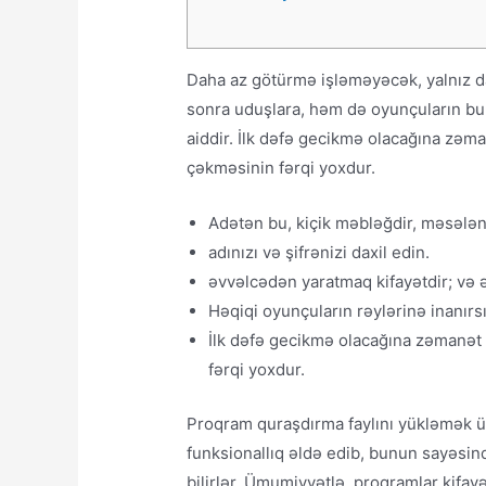
Daha az götürmə işləməyəcək, yalnız d
sonra uduşlara, həm də oyunçuların bu
aiddir. İlk dəfə gecikmə olacağına zəma
çəkməsinin fərqi yoxdur.
Adətən bu, kiçik məbləğdir, məsələn,
adınızı və şifrənizi daxil edin.
əvvəlcədən yaratmaq kifayətdir; və 
Həqiqi oyunçuların rəylərinə inanırsı
İlk dəfə gecikmə olacağına zəmanət 
fərqi yoxdur.
Proqram quraşdırma faylını yükləmək üç
funksionallıq əldə edib, bunun sayəsin
bilirlər. Ümumiyyətlə, proqramlar kifayə