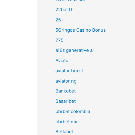
22bet IT
25
5Gringos Casino Bonus
775
a16z generative ai
Aviator
aviator brazil
aviator ng
Bankobet
Basaribet
bbrbet colombia
bbrbet mx
Betlabel