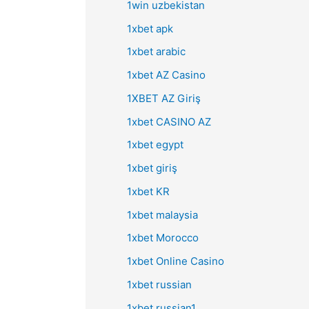
1win uzbekistan
1xbet apk
1xbet arabic
1xbet AZ Casino
1XBET AZ Giriş
1xbet CASINO AZ
1xbet egypt
1xbet giriş
1xbet KR
1xbet malaysia
1xbet Morocco
1xbet Online Casino
1xbet russian
1xbet russian1