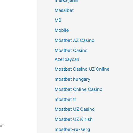
marka jalan
Masalbet
MB
Mobile
Mostbet AZ Casino
Mostbet Casino
Azerbaycan
Mostbet Casino UZ Online
mostbet hungary
Mostbet Online Casino
mostbet tr
Mostbet UZ Casino
Mostbet UZ Kirish
ar
mostbet-ru-serg