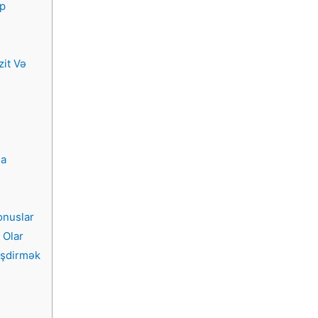
Up
it Və
la
onuslar
 Olar
əşdirmək