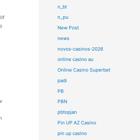
n_bt
n_pu
if
Up
New Post
news
novos-casinos-2026
online casino au
Online Casino Superbet
padi
PB
ar
PBN
pbtopjan
n
Pin UP AZ Casino
pin up casino