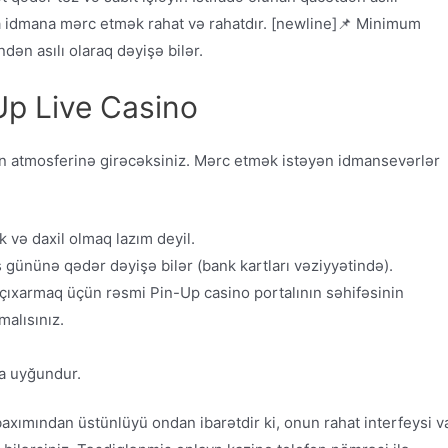
a idmana mərc etmək rahat və rahatdır. [newline]📌 Minimum
dən asılı olaraq dəyişə bilər.
p Live Casino
an atmosferinə girəcəksiniz. Mərc etmək istəyən idmansevərlər
və daxil olmaq lazım deyil.
 gününə qədər dəyişə bilər (bank kartları vəziyyətində).
çıxarmaq üçün rəsmi Pin-Up casino portalının səhifəsinin
malısınız.
ra uyğundur.
baxımından üstünlüyü ondan ibarətdir ki, onun rahat interfeysi v