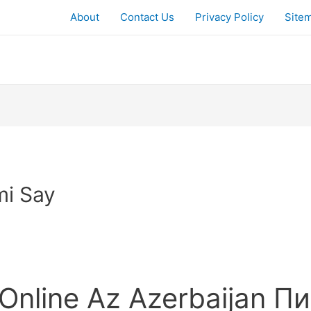
About
Contact Us
Privacy Policy
Site
i Say
Online Az Azerbaijan П