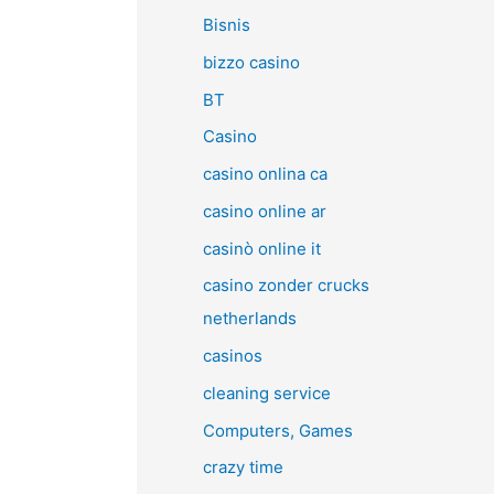
Bisnis
bizzo casino
BT
Casino
casino onlina ca
casino online ar
casinò online it
casino zonder crucks
netherlands
casinos
cleaning service
Computers, Games
crazy time