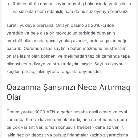
Ruletin bütün növləri saytın müvafiq bölməsində yerləşdirilib
və siz onları həm ödənişli, həm də pulsuz oynaya bilərsiniz.
sürətli yükləyə bilərsiniz. Onlayn casino az 2016-cı ildə
yaradılıb və belə qısa bir mövcudluq tarixində dünyanın
müxtəlif ölkələrində çoxmilyonluq azarkeş ordusu qazanmağı
bacarıb. Qurumun əsas saytının bütün məzmunu müştərilərin
onlara lazım olan bölməni və məlumatları tez bir zamanda tapa
bilməsi üçün dizayn və strukturlaşdırılmışdır. Saytın dizaynı
xoşdur, parlaq, lakin iyrənc rənglərlə doymuşdur.
Qazanma Şansınızı Necə Artırmaq
Olar
Ümumiyyətlə, 1000 AZN-ə qədər hesaba daxil olmaq və eyni
zamanda Pin Up kazino demək olar ki, heç nə etməmək üçün
bir çox variant var. İdman bonusu ( freebet ) daha az verilir,
lakin heç bir depozit və pulsuz fırlanmalar kazino ziyarətçisinə