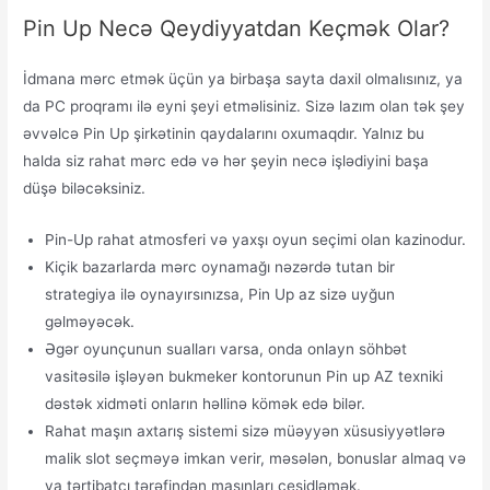
Pin Up Necə Qeydiyyatdan Keçmək Olar?
İdmana mərc etmək üçün ya birbaşa sayta daxil olmalısınız, ya
da PC proqramı ilə eyni şeyi etməlisiniz. Sizə lazım olan tək şey
əvvəlcə Pin Up şirkətinin qaydalarını oxumaqdır. Yalnız bu
halda siz rahat mərc edə və hər şeyin necə işlədiyini başa
düşə biləcəksiniz.
Pin-Up rahat atmosferi və yaxşı oyun seçimi olan kazinodur.
Kiçik bazarlarda mərc oynamağı nəzərdə tutan bir
strategiya ilə oynayırsınızsa, Pin Up az sizə uyğun
gəlməyəcək.
Əgər oyunçunun sualları varsa, onda onlayn söhbət
vasitəsilə işləyən bukmeker kontorunun Pin up AZ texniki
dəstək xidməti onların həllinə kömək edə bilər.
Rahat maşın axtarış sistemi sizə müəyyən xüsusiyyətlərə
malik slot seçməyə imkan verir, məsələn, bonuslar almaq və
ya tərtibatçı tərəfindən maşınları çeşidləmək.