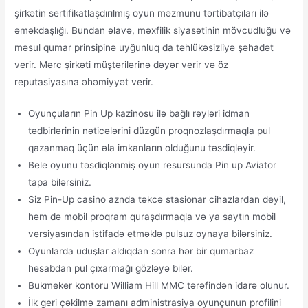
şirkətin sertifikatlaşdırılmış oyun məzmunu tərtibatçıları ilə
əməkdaşlığı. Bundan əlavə, məxfilik siyasətinin mövcudluğu və
məsul qumar prinsipinə uyğunluq da təhlükəsizliyə şəhadət
verir. Mərc şirkəti müştərilərinə dəyər verir və öz
reputasiyasına əhəmiyyət verir.
Oyunçuların Pin Up kazinosu ilə bağlı rəyləri idman
tədbirlərinin nəticələrini düzgün proqnozlaşdırmaqla pul
qazanmaq üçün əla imkanların olduğunu təsdiqləyir.
Bele oyunu təsdiqlənmiş oyun resursunda Pin up Aviator
tapa bilərsiniz.
Siz Pin-Up casino aznda təkcə stasionar cihazlardan deyil,
həm də mobil proqram quraşdırmaqla və ya saytın mobil
versiyasından istifadə etməklə pulsuz oynaya bilərsiniz.
Oyunlarda uduşlar aldıqdan sonra hər bir qumarbaz
hesabdan pul çıxarmağı gözləyə bilər.
Bukmeker kontoru William Hill MMC tərəfindən idarə olunur.
İlk geri çəkilmə zamanı administrasiya oyunçunun profilini