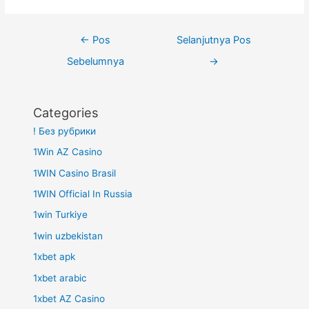
Navigasi
←
Pos
Selanjutnya Pos
pos
Sebelumnya
→
Categories
! Без рубрики
1Win AZ Casino
1WIN Casino Brasil
1WIN Official In Russia
1win Turkiye
1win uzbekistan
1xbet apk
1xbet arabic
1xbet AZ Casino