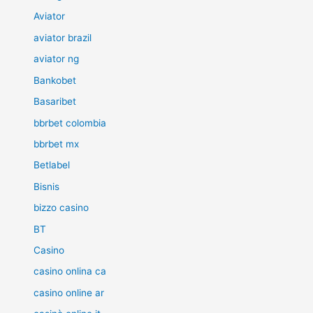
Aviator
aviator brazil
aviator ng
Bankobet
Basaribet
bbrbet colombia
bbrbet mx
Betlabel
Bisnis
bizzo casino
BT
Casino
casino onlina ca
casino online ar