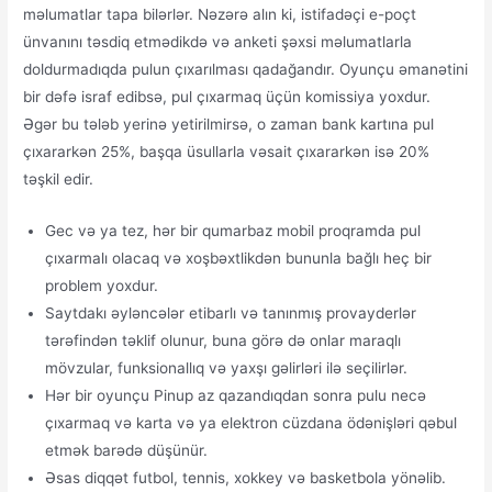
məlumatlar tapa bilərlər. Nəzərə alın ki, istifadəçi e-poçt
ünvanını təsdiq etmədikdə və anketi şəxsi məlumatlarla
doldurmadıqda pulun çıxarılması qadağandır. Oyunçu əmanətini
bir dəfə israf edibsə, pul çıxarmaq üçün komissiya yoxdur.
Əgər bu tələb yerinə yetirilmirsə, o zaman bank kartına pul
çıxararkən 25%, başqa üsullarla vəsait çıxararkən isə 20%
təşkil edir.
Gec və ya tez, hər bir qumarbaz mobil proqramda pul
çıxarmalı olacaq və xoşbəxtlikdən bununla bağlı heç bir
problem yoxdur.
Saytdakı əyləncələr etibarlı və tanınmış provayderlər
tərəfindən təklif olunur, buna görə də onlar maraqlı
mövzular, funksionallıq və yaxşı gəlirləri ilə seçilirlər.
Hər bir oyunçu Pinup az qazandıqdan sonra pulu necə
çıxarmaq və karta və ya elektron cüzdana ödənişləri qəbul
etmək barədə düşünür.
Əsas diqqət futbol, ​​tennis, xokkey və basketbola yönəlib.