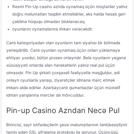
Rəsmi Pin-Up casino aznda oynamaq üçün müştərilər yalnız
doğru məlumatları təqdim etməlidirlər, əks halda hesab geri
çəkilmə hüququ olmadan bloklanacaq.
oyunlarını oynamalarına imkan verəcəkdir.
Canlı kateqoriyadan olan oyunların tam siyahısı bir bölmədə
yerləşdirilib. Canlı oyunları oynamaq üçün onları yükləməyə
ehtiyac yoxdur, bütün proses onlayndır. Belə oyunların yeganə
xüsusiyyəti onlarda olan hərəkətlərin yalnız real pul üçün
olmasıdır. Pin Up şirkəti çoxşaxəli fəaliyyətlə məşğuldur, adi
onlayn oyunlarla yanaşı, ziyarətçilər idmana mərc etmək
imkanı əldə edirlər. Azərbaycanlı qumarbazlar üçün müxtəlif
idman yarışlarına mərclər də mövcuddur.
Pin-up Casino Azndan Necə Pul
Birincisi, sayt istifadəçilərin şəxsi məlumatlarının təhlükəsizliyini
təmin edən SSL şifrələmə protokolu ilə qorunur. Üçüncüsü,