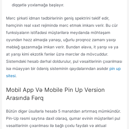
diqqətlə yoxlamağa başlayır.
Mərc şirkəti idman tədbirlərinin geniş spektrini təklif edir,
həmçinin real vaxt rejimində mərc etmək imkanı verir. Bu cür
funksiyaların istifadəsi müştərilərə meydanda möhtəşəm
oyundan həzz almaqla yanaşı, uğurlu proqnoz zamanı yaxşı
məbləğ qazanmağa imkan verir. Bundan əlavə, it yarışı və ya
at yarışı kimi ekzotik fənlər üzrə mərclər də mövcuddur.
Sistemdəki hesab dərhal doldurulur, pul vəsaitlərinin çıxarılması
isə müəyyən bir ödəniş sisteminin qaydalarından asılıdır
pin up
sitesi
.
Mobil App Və Mobile Pin Up Version
Arasında Fərq
Bütün digər üsullarla hesabı 5 manatdan artırmaq mümkündür.
Pin-Up rəsmi saytına daxil olaraq, qumar evinin müştəriləri pul
vəsaitlərinin çıxarılması ilə bağlı çoxlu faydalı və aktual