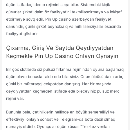
üçün istifadəçi demo rejimini seçə bilər. Sistemdəki kiçik
qüsurlar şirkəti daim öz fəaliyyətini təkmilləşdirməyə və inkişaf
etdirməyə sövq edir. Pin Up casino azerbaycan fəaliyyəti
qanunidir, çünki şirkət beynəlxalq və milli lisenziyalar əsasında
fəaliyyət göstərir.
Çıxarma, Giriş Və Saytda Qeydiyyatdan
Keçməklə Pin Up Casino Onlayn Oynayın
Bir çox slotlarda siz pulsuz fırlanma rejimindən oyuna başlamaq
üçün əlavə bonuslar əldə edə bilərsiniz. Onun ölçüsü daim artır,
çünki biz mütərəqqi cekpotdan danışırıq. Hər bir maşında
qeydiyyatdan keçmədən istifadə edə biləcəyiniz pulsuz mərc
rejimi var.
Bununla belə, çətinliklərin həllində ən böyük səmərəliliyi və
effektivliyi onlayn söhbət və Telegram-da bota daxil olmaq
nümayiş etdirib. Oyunçular üçün xüsusi “Tez-tez verilən