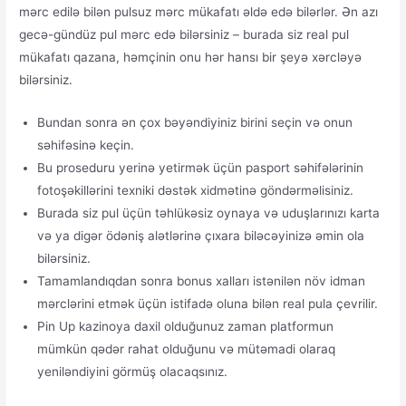
mərc edilə bilən pulsuz mərc mükafatı əldə edə bilərlər. Ən azı
gecə-gündüz pul mərc edə bilərsiniz – burada siz real pul
mükafatı qazana, həmçinin onu hər hansı bir şeyə xərcləyə
bilərsiniz.
Bundan sonra ən çox bəyəndiyiniz birini seçin və onun
səhifəsinə keçin.
Bu proseduru yerinə yetirmək üçün pasport səhifələrinin
fotoşəkillərini texniki dəstək xidmətinə göndərməlisiniz.
Burada siz pul üçün təhlükəsiz oynaya və uduşlarınızı karta
və ya digər ödəniş alətlərinə çıxara biləcəyinizə əmin ola
bilərsiniz.
Tamamlandıqdan sonra bonus xalları istənilən növ idman
mərclərini etmək üçün istifadə oluna bilən real pula çevrilir.
Pin Up kazinoya daxil olduğunuz zaman platformun
mümkün qədər rahat olduğunu və mütəmadi olaraq
yeniləndiyini görmüş olacaqsınız.