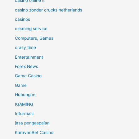
casinò online it
casino zonder crucks netherlands
casinos
cleaning service
Computers, Games
crazy time
Entertainment
Forex News
Gama Casino
Game
Hubungan
IGAMING
Informasi
jasa pengaspalan
KaravanBet Casino