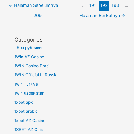
Navigasi
yang
←
Halaman Sebelumnya
1
…
191
192
193
…
pos
Menguntungkan
209
Halaman Berikutnya
→
di
Masa
Sekarang!
Categories
! Без рубрики
1Win AZ Casino
1WIN Casino Brasil
1WIN Official In Russia
1win Turkiye
1win uzbekistan
1xbet apk
1xbet arabic
1xbet AZ Casino
1XBET AZ Giriş