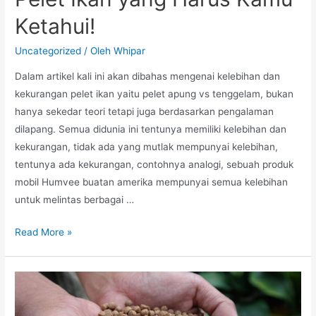
Ketahui!
Uncategorized
/ Oleh
Whipar
Dalam artikel kali ini akan dibahas mengenai kelebihan dan
kekurangan pelet ikan yaitu pelet apung vs tenggelam, bukan
hanya sekedar teori tetapi juga berdasarkan pengalaman
dilapang. Semua didunia ini tentunya memiliki kelebihan dan
kekurangan, tidak ada yang mutlak mempunyai kelebihan,
tentunya ada kekurangan, contohnya analogi, sebuah produk
mobil Humvee buatan amerika mempunyai semua kelebihan
untuk melintas berbagai …
Kelebihan
Read More »
dan
Kekurangan
Pelet
Ikan