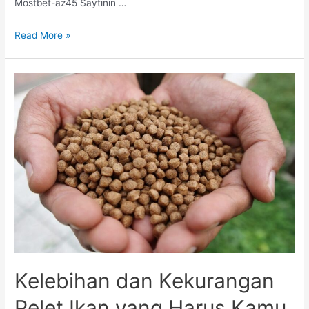
Mostbet-az45 Saytının …
Mostbet-
Read More »
az91:
İdman
Mərcləri
Və
Giri
Medequal
Systems
&
Supplies
In
Kelebihan dan Kekurangan
Pelet Ikan yang Harus Kamu