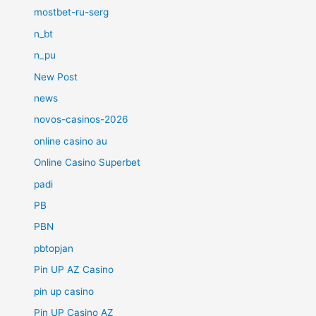
mostbet-ru-serg
n_bt
n_pu
New Post
news
novos-casinos-2026
online casino au
Online Casino Superbet
padi
PB
PBN
pbtopjan
Pin UP AZ Casino
pin up casino
Pin UP Casino AZ