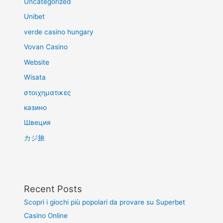
Uncategorized
Unibet
verde casino hungary
Vovan Casino
Website
Wisata
στοιχηματικες
казино
Швеция
カジ旅
Recent Posts
Scopri i giochi più popolari da provare su Superbet
Casino Online