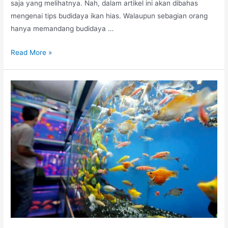
saja yang melihatnya. Nah, dalam artikel ini akan dibahas
mengenai tips budidaya ikan hias. Walaupun sebagian orang
hanya memandang budidaya …
Tips
Read More »
Budidaya
Ikan
Hias
yang
Harus
Kamu
Ketahui!