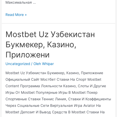
Максимальная …
Скачать
Read More »
мобильное
приложение
Mostbet Uz Узбекистан
MostBet
apk
Букмекер, Казино,
ios
Приложени
window
Uncategorized
/ Oleh
Whipar
Mostbet Uz Узбекистан Букмекер, Казино, Приложение
Официальный Сайт Мостбет Ставки На Спорт Mostbet
Content Программа Лояльности Казино, Слоты И Другие
Игры От Mostbet Популярные Игры В Mostbet Покер
Спортивные Ставки Теннис Линия, Ставки И Коэффициенты
Через Социальные Сети Виртуальная Игра Aviator На
Mostbet Депозит И Вывод Средств В Mostbet Ставки На