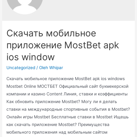
Скачать мобильное
приложение MostBet apk
ios window
Uncategorized
/ Oleh
Whipar
Скачать мобильное приложение MostBet apk ios windows
Mostbet Online МОСТБЕТ Официальный сайт букмекерской
компании и казино Content Линия, ставки и коэффициенты
Как обновить приложение Mostbet? Могу ли я делать
ставки на международные спортивные события в Mostbet?
Онлайн игры Mostbet Бесплатные ставки в Mostbet Ищешь
как скачать приложение Mostbet? Преимущества
мобильного приложения над мобильным сайтом