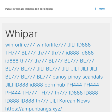
Lewati
ke
Pusat Informasi Terbaru dan Terlengkap
Menu
Main
konten
Menu
Whipar
winforlife777
winforlife777
JILI
ID888
TH777
BL777
th777
th777
id888
id888
id888
th777
th777
BL777
BL777
BL777
BL777
BL777
JILI
BL777
JILI
JILI
JILI
JILI
BL777
BL777
BL777
panoy
pinoy scandals
JILI
ID888
id888
porn hub
PH444
PH444
PH444
TH777
TH777
th777
ID888
ID888
ID888
ID888
th777
JILI
Korean News
https://ampunbangs.xyz/