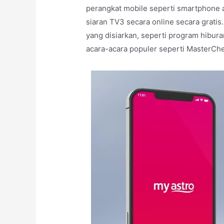
perangkat mobile seperti smartphone 
siaran TV3 secara online secara gratis
yang disiarkan, seperti program hibura
acara-acara populer seperti MasterChe