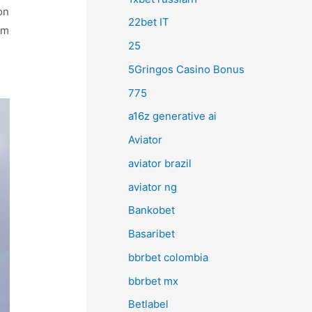
on
22bet IT
am
25
5Gringos Casino Bonus
775
a16z generative ai
Aviator
aviator brazil
aviator ng
Bankobet
Basaribet
bbrbet colombia
bbrbet mx
Betlabel