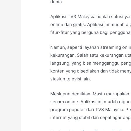
dunia.
Aplikasi TV3 Malaysia adalah solusi y
online dan gratis. Aplikasi ini mudah 
fitur-fitur yang berguna bagi pengguna.
Namun, seperti layanan streaming onlin
kekurangan. Salah satu kekurangan utam
langsung, yang bisa mengganggu penga
konten yang disediakan dan tidak meny
stasiun televisi lain.
Meskipun demikian, Masih merupakan o
secara online. Aplikasi ini mudah digu
program populer dari TV3 Malaysia. P
internet yang stabil dan cepat agar d