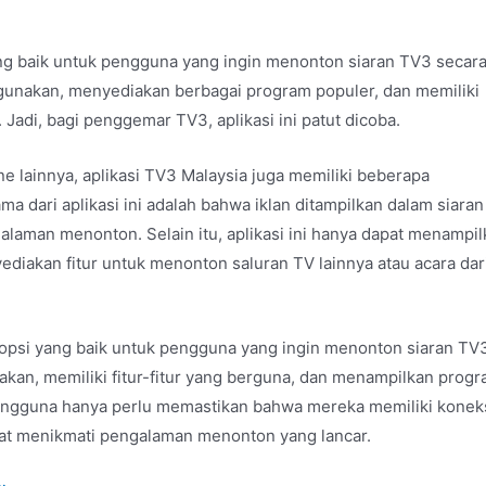
ang baik untuk pengguna yang ingin menonton siaran TV3 secar
digunakan, menyediakan berbagai program populer, dan memiliki
 Jadi, bagi penggemar TV3, aplikasi ini patut dicoba.
e lainnya, aplikasi TV3 Malaysia juga memiliki beberapa
a dari aplikasi ini adalah bahwa iklan ditampilkan dalam siaran
laman menonton. Selain itu, aplikasi ini hanya dapat menampil
ediakan fitur untuk menonton saluran TV lainnya atau acara dar
psi yang baik untuk pengguna yang ingin menonton siaran TV
nakan, memiliki fitur-fitur yang berguna, dan menampilkan prog
engguna hanya perlu memastikan bahwa mereka memiliki konek
apat menikmati pengalaman menonton yang lancar.