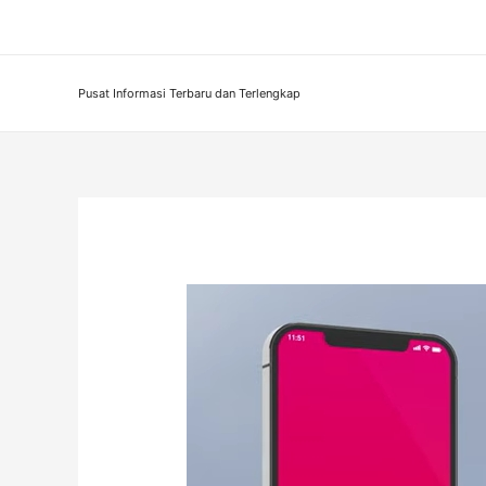
Lewati
ke
konten
Pusat Informasi Terbaru dan Terlengkap