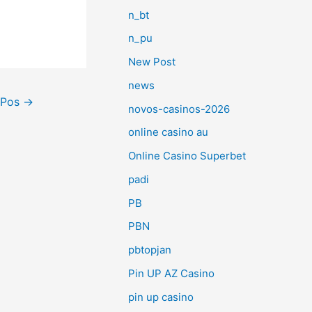
n_bt
n_pu
New Post
news
 Pos
→
novos-casinos-2026
online casino au
Online Casino Superbet
padi
PB
PBN
pbtopjan
Pin UP AZ Casino
pin up casino