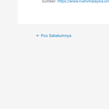
Sumber:
https://www.livetvmalaysia.on
Navigasi
←
Pos Sebelumnya
pos