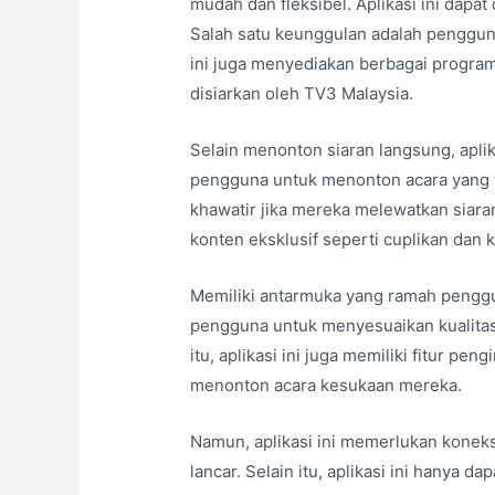
mudah dan fleksibel. Aplikasi ini dapa
Salah satu keunggulan adalah pengguna
ini juga menyediakan berbagai program
disiarkan oleh TV3 Malaysia.
Selain menonton siaran langsung, aplik
pengguna untuk menonton acara yang t
khawatir jika mereka melewatkan siar
konten eksklusif seperti cuplikan dan k
Memiliki antarmuka yang ramah penggu
pengguna untuk menyesuaikan kualitas
itu, aplikasi ini juga memiliki fitur p
menonton acara kesukaan mereka.
Namun, aplikasi ini memerlukan koneks
lancar. Selain itu, aplikasi ini hanya d