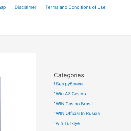
map
Disclaimer
Terms and Conditions of Use
Categories
! Без рубрики
1Win AZ Casino
1WIN Casino Brasil
1WIN Official In Russia
1win Turkiye