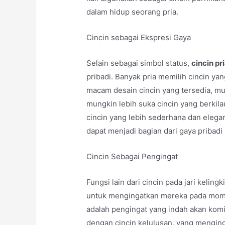
dalam hidup seorang pria.
Cincin sebagai Ekspresi Gaya
Selain sebagai simbol status,
cincin pr
pribadi. Banyak pria memilih cincin y
macam desain cincin yang tersedia, mu
mungkin lebih suka cincin yang berkil
cincin yang lebih sederhana dan elegan
dapat menjadi bagian dari gaya pribadi
Cincin Sebagai Pengingat
Fungsi lain dari cincin pada jari kelin
untuk mengingatkan mereka pada momen
adalah pengingat yang indah akan ko
dengan cincin kelulusan, yang mengin