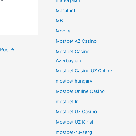
marka jalan
Masalbet
MB
Mobile
Mostbet AZ Casino
 Pos
→
Mostbet Casino
Azerbaycan
Mostbet Casino UZ Online
mostbet hungary
Mostbet Online Casino
mostbet tr
Mostbet UZ Casino
Mostbet UZ Kirish
mostbet-ru-serg