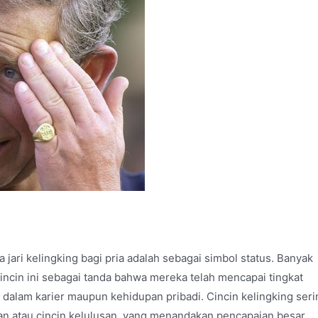
a jari kelingking bagi pria adalah sebagai simbol status. Banyak
ncin ini sebagai tanda bahwa mereka telah mencapai tingkat
 dalam karier maupun kehidupan pribadi. Cincin kelingking seri
han atau cincin kelulusan, yang menandakan pencapaian besar