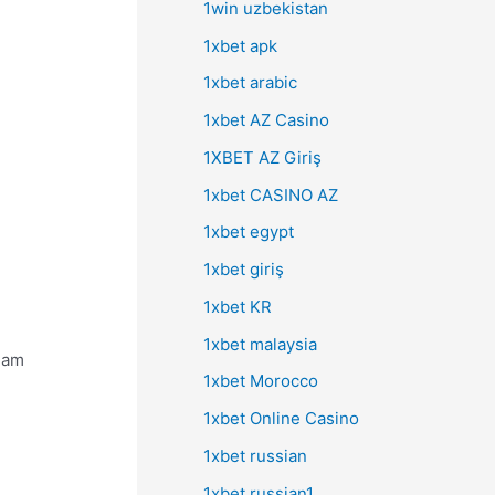
1win uzbekistan
1xbet apk
1xbet arabic
1xbet AZ Casino
1XBET AZ Giriş
1xbet CASINO AZ
1xbet egypt
1xbet giriş
1xbet KR
1xbet malaysia
alam
1xbet Morocco
1xbet Online Casino
1xbet russian
1xbet russian1