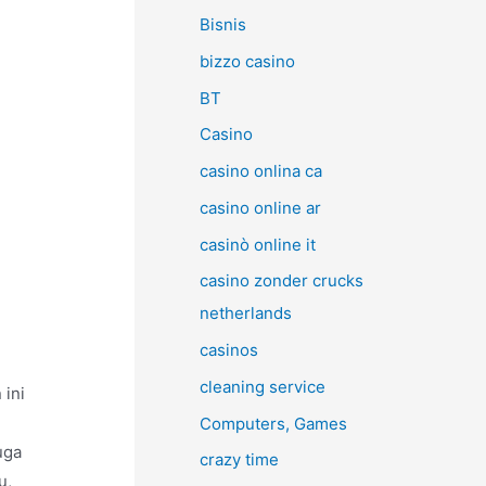
Bisnis
bizzo casino
BT
Casino
casino onlina ca
casino online ar
casinò online it
g
casino zonder crucks
netherlands
casinos
cleaning service
 ini
Computers, Games
uga
crazy time
u,