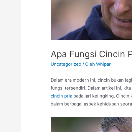
Apa Fungsi Cincin P
Uncategorized
/ Oleh
Whipar
Dalam era modern ini, cincin bukan la
fungsi tersendiri. Dalam artikel ini, 
cincin pria
pada jari kelingking. Cincin
dalam berbagai aspek kehidupan seora