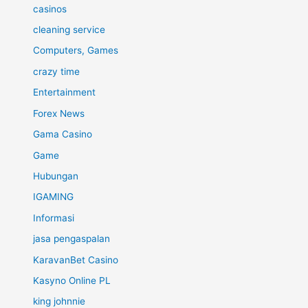
casinos
cleaning service
Computers, Games
crazy time
Entertainment
Forex News
Gama Casino
Game
Hubungan
IGAMING
Informasi
jasa pengaspalan
KaravanBet Casino
Kasyno Online PL
king johnnie