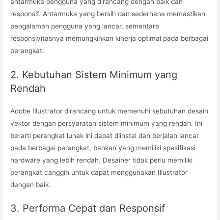
antarmuka pengguna yang dirancang dengan baik dan
responsif. Antarmuka yang bersih dan sederhana memastikan
pengalaman pengguna yang lancar, sementara
responsivitasnya memungkinkan kinerja optimal pada berbagai
perangkat.
2. Kebutuhan Sistem Minimum yang
Rendah
Adobe Illustrator dirancang untuk memenuhi kebutuhan desain
vektor dengan persyaratan sistem minimum yang rendah. Ini
berarti perangkat lunak ini dapat diinstal dan berjalan lancar
pada berbagai perangkat, bahkan yang memiliki spesifikasi
hardware yang lebih rendah. Desainer tidak perlu memiliki
perangkat canggih untuk dapat menggunakan Illustrator
dengan baik.
3. Performa Cepat dan Responsif