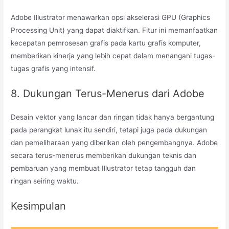
Adobe Illustrator menawarkan opsi akselerasi GPU (Graphics
Processing Unit) yang dapat diaktifkan. Fitur ini memanfaatkan
kecepatan pemrosesan grafis pada kartu grafis komputer,
memberikan kinerja yang lebih cepat dalam menangani tugas-
tugas grafis yang intensif.
8. Dukungan Terus-Menerus dari Adobe
Desain vektor yang lancar dan ringan tidak hanya bergantung
pada perangkat lunak itu sendiri, tetapi juga pada dukungan
dan pemeliharaan yang diberikan oleh pengembangnya. Adobe
secara terus-menerus memberikan dukungan teknis dan
pembaruan yang membuat Illustrator tetap tangguh dan
ringan seiring waktu.
Kesimpulan