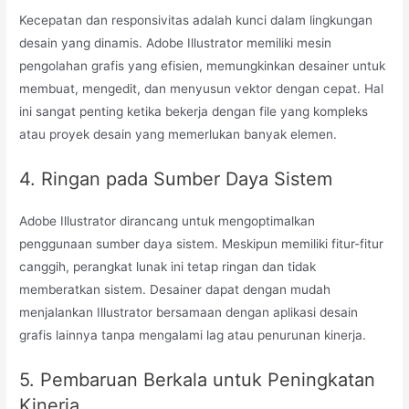
Kecepatan dan responsivitas adalah kunci dalam lingkungan
desain yang dinamis. Adobe Illustrator memiliki mesin
pengolahan grafis yang efisien, memungkinkan desainer untuk
membuat, mengedit, dan menyusun vektor dengan cepat. Hal
ini sangat penting ketika bekerja dengan file yang kompleks
atau proyek desain yang memerlukan banyak elemen.
4. Ringan pada Sumber Daya Sistem
Adobe Illustrator dirancang untuk mengoptimalkan
penggunaan sumber daya sistem. Meskipun memiliki fitur-fitur
canggih, perangkat lunak ini tetap ringan dan tidak
memberatkan sistem. Desainer dapat dengan mudah
menjalankan Illustrator bersamaan dengan aplikasi desain
grafis lainnya tanpa mengalami lag atau penurunan kinerja.
5. Pembaruan Berkala untuk Peningkatan
Kinerja