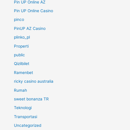
Pin UP Online AZ
Pin UP Online Casino
pinco
PinUP AZ Casino
plinko_pl
Properti
public
Qizilbilet
Ramenbet
ricky casino australia
Rumah
sweet bonanza TR
Teknologi
Transportasi
Uncategorized