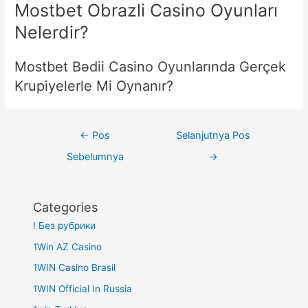
Mostbet Obrazli Casino Oyunları
Nelerdir?
Mostbet Bədii Casino Oyunlarında Gerçek
Krupiyelerle Mi Oynanır?
Navigasi
←
Pos
Selanjutnya Pos
pos
Sebelumnya
→
Categories
! Без рубрики
1Win AZ Casino
1WIN Casino Brasil
1WIN Official In Russia