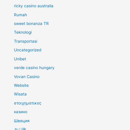
ricky casino australia
Rumah
sweet bonanza TR
Teknologi
Transportasi
Uncategorized
Unibet
verde casino hungary
Vovan Casino
Website
Wisata
στοιχηματικες
казино
Швеция
カジ旅