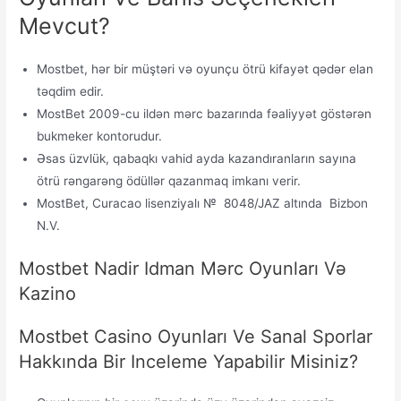
Mevcut?
Mostbet, hər bir müştəri və oyunçu ötrü kifayət qədər elan
təqdim edir.
MostBet 2009-cu ildən mərc bazarında fəaliyyət göstərən
bukmeker kontorudur.
Əsas üzvlük, qabaqkı vahid ayda kazandıranların sayına
ötrü rəngarəng ödüllər qazanmaq imkanı verir.
MostBet, Curacao lisenziyalı № 8048/JAZ altında Bizbon
N.V.
Mostbet Nadir Idman Mərc Oyunları Və
Kazino
Mostbet Casino Oyunları Ve Sanal Sporlar
Hakkında Bir Inceleme Yapabilir Misiniz?