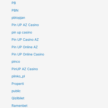
PB
PBN
pbtopjan
Pin UP AZ Casino
pin up casino
Pin UP Casino AZ
Pin UP Online AZ
Pin UP Online Casino
pinco
PinUP AZ Casino
plinko_pl
Properti
public
Qizilbilet
Ramenbet