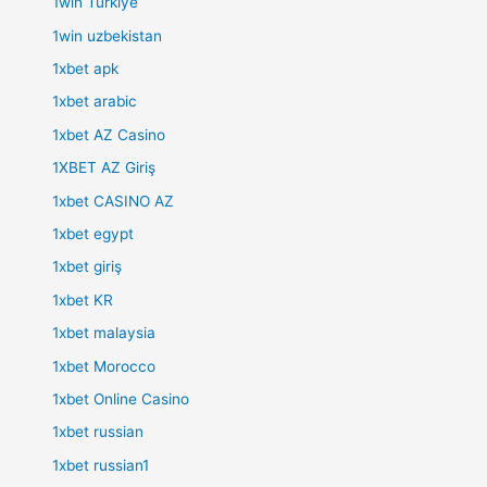
1win Turkiye
1win uzbekistan
1xbet apk
1xbet arabic
1xbet AZ Casino
1XBET AZ Giriş
1xbet CASINO AZ
1xbet egypt
1xbet giriş
1xbet KR
1xbet malaysia
1xbet Morocco
1xbet Online Casino
1xbet russian
1xbet russian1