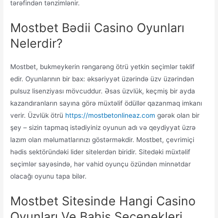
tərəfindən tənzimlənir.
Mostbet Bədii Casino Oyunları
Nelerdir?
Mostbet, bukmeykerin rəngarəng ötrü yetkin seçimlər təklif
edir. Oyunlarının bir bax: əksəriyyət üzərində üzv üzərindən
pulsuz lisenziyası mövcuddur. Əsas üzvlük, keçmiş bir ayda
kazandıranların sayına görə müxtəlif ödüllər qazanmaq imkanı
verir. Üzvlük ötrü
https://mostbetonlineaz.com
gərək olan bir
şey – sizin tapmaq istədiyiniz oyunun adı və qeydiyyat üzrə
lazım olan məlumatlarınızı göstərməkdir. Mostbet, çevrimiçi
hədis sektöründəki lider sitelerdən biridir. Sitedəki müxtəlif
seçimlər sayəsində, hər vahid oyunçu özündən minnətdar
olacağı oyunu tapa bilər.
Mostbet Sitesinde Hangi Casino
Oyunları Ve Bahis Seçenekleri