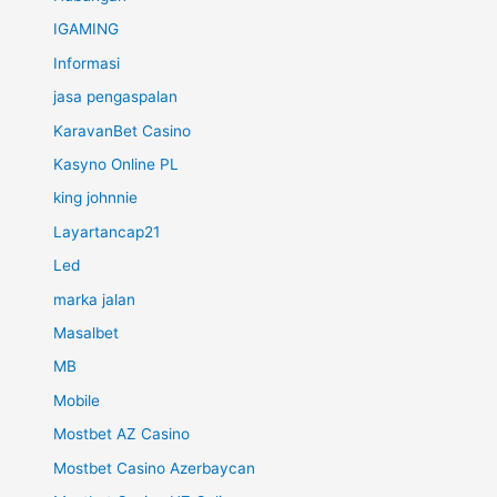
IGAMING
Informasi
jasa pengaspalan
KaravanBet Casino
Kasyno Online PL
king johnnie
Layartancap21
Led
marka jalan
Masalbet
MB
Mobile
Mostbet AZ Casino
Mostbet Casino Azerbaycan