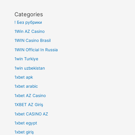
Categories
! Без рубрики
1Win AZ Casino
1WIN Casino Brasil
1WIN Official In Russia
1win Turkiye
1win uzbekistan
1xbet apk
1xbet arabic
1xbet AZ Casino
1XBET AZ Giriş
1xbet CASINO AZ
1xbet egypt
1xbet giriş