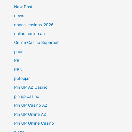
New Post
news
novos-casinos-2026
online casino au
Online Casino Superbet
padi
PB
PBN
pbtopjan
Pin UP AZ Casino
pin up casino
Pin UP Casino AZ
Pin UP Online AZ
Pin UP Online Casino