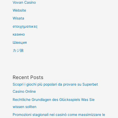
Vovan Casino
Website
Wisata
στοιχηματικες
казино
Швеция
カジ旅
Recent Posts
Scopri i giochi più popolari da provare su Superbet
Casino Online
Rechtliche Grundlagen des Glücksspiels Was Sie
wissen sollten
Promozioni stagionali nei casinò come massimizzare le