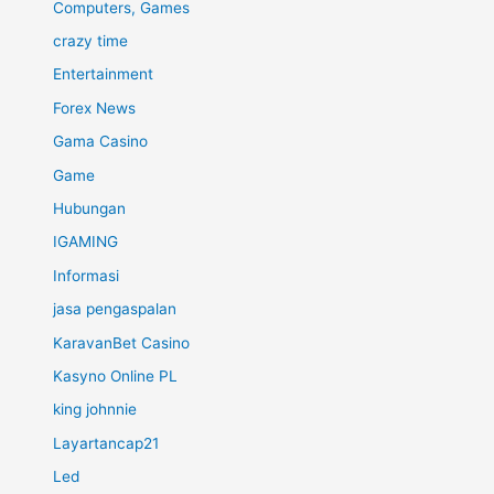
Computers, Games
crazy time
Entertainment
Forex News
Gama Casino
Game
Hubungan
IGAMING
Informasi
jasa pengaspalan
KaravanBet Casino
Kasyno Online PL
king johnnie
Layartancap21
Led