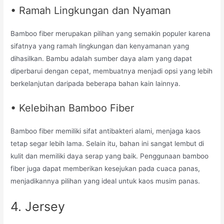
• Ramah Lingkungan dan Nyaman
Bamboo fiber merupakan pilihan yang semakin populer karena
sifatnya yang ramah lingkungan dan kenyamanan yang
dihasilkan. Bambu adalah sumber daya alam yang dapat
diperbarui dengan cepat, membuatnya menjadi opsi yang lebih
berkelanjutan daripada beberapa bahan kain lainnya.
• Kelebihan Bamboo Fiber
Bamboo fiber memiliki sifat antibakteri alami, menjaga kaos
tetap segar lebih lama. Selain itu, bahan ini sangat lembut di
kulit dan memiliki daya serap yang baik. Penggunaan bamboo
fiber juga dapat memberikan kesejukan pada cuaca panas,
menjadikannya pilihan yang ideal untuk kaos musim panas.
4. Jersey