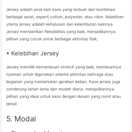
Jersey adalah jenis kain kaos yang terbuat dari kombinasi
berbagai serat, seperti cotton, polyester, atau nilon. Kelebihan
utama jersey adalah kehalusan dan kelembutan kainnya.
Jersey memberikan fleksibilitas yang baik, menjadikannya
pilihan yang cocok untuk berbagai aktivitas fisik.
• Kelebihan Jersey
Jersey memiliki kemampuan stretch yang baik, membuatnya
nyaman untuk digunakan selama aktivitas olahraga atau
kegiatan yang memerlukan gerakan bebas. Kaos jersey juga
cenderung tahan lama dan mudah diatur, menjadikannya
pilihan yang ideal untuk kaos dengan desain yang rumit atau
detail.
5. Modal