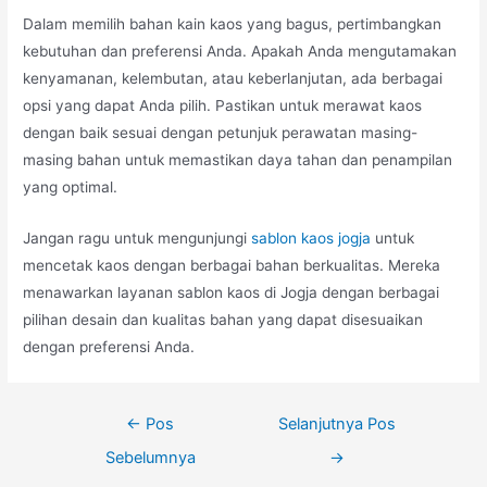
Dalam memilih bahan kain kaos yang bagus, pertimbangkan
kebutuhan dan preferensi Anda. Apakah Anda mengutamakan
kenyamanan, kelembutan, atau keberlanjutan, ada berbagai
opsi yang dapat Anda pilih. Pastikan untuk merawat kaos
dengan baik sesuai dengan petunjuk perawatan masing-
masing bahan untuk memastikan daya tahan dan penampilan
yang optimal.
Jangan ragu untuk mengunjungi
sablon kaos jogja
untuk
mencetak kaos dengan berbagai bahan berkualitas. Mereka
menawarkan layanan sablon kaos di Jogja dengan berbagai
pilihan desain dan kualitas bahan yang dapat disesuaikan
dengan preferensi Anda.
Navigasi
←
Pos
Selanjutnya Pos
pos
Sebelumnya
→