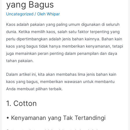
yang Bagus
Uncategorized
/ Oleh
Whipar
Kaos adalah pakaian yang paling umum digunakan di seluruh
dunia. Ketika memilih kaos, salah satu faktor terpenting yang
perlu dipertimbangkan adalah jenis bahan kainnya. Bahan kain
kaos yang bagus tidak hanya memberikan kenyamanan, tetapi
juga memainkan peran penting dalam penampilan dan daya
tahan pakaian.
Dalam artikel ini, kita akan membahas lima jenis bahan kain
kaos yang bagus, memberikan wawasan untuk membantu
Anda membuat pilihan terbaik.
1. Cotton
• Kenyamanan yang Tak Tertandingi