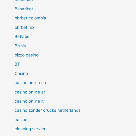
Basaribet
bbrbet colombia
bbrbet mx
Betlabel
Bisnis
bizzo casino
BT
Casino
casino onlina ca
casino online ar
casinò online it
casino zonder crucks netherlands
casinos
cleaning service