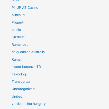
pinco
PinUP AZ Casino
plinko_pl
Properti
public
Qizilbilet
Ramenbet
ricky casino australia
Rumah
sweet bonanza TR
Teknologi
Transportasi
Uncategorized
Unibet
verde casino hungary