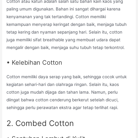
Cotton atau katun adalah salah satu bahan kain kaos yang
paling umum digunakan. Bahan ini sangat dihargai karena
kenyamanan yang tak tertandingi. Cotton memiliki
kemampuan menyerap keringat dengan baik, menjaga tubuh
tetap kering dan nyaman sepanjang hari. Selain itu, cotton
juga memiliki sifat breathable yang membuat udara dapat
mengalir dengan baik, menjaga suhu tubuh tetap terkontrol.
• Kelebihan Cotton
Cotton memiliki daya serap yang baik, sehingga cocok untuk
kegiatan sehari-hari dan olahraga ringan. Selain itu, kaos
cotton juga mudah dijaga dan tahan lama. Namun, perlu
diingat bahwa cotton cenderung berkerut setelah dicuci,
sehingga perlu perawatan ekstra agar tetap terlihat rapi.
2. Combed Cotton