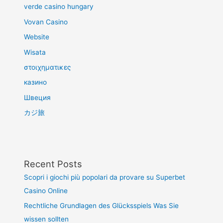
verde casino hungary
Vovan Casino
Website
Wisata
στοιχηματικες
казино
Швеция
カジ旅
Recent Posts
Scopri i giochi più popolari da provare su Superbet
Casino Online
Rechtliche Grundlagen des Glücksspiels Was Sie
wissen sollten