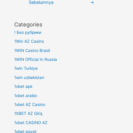
Sebelumnya
→
Categories
! Без рубрики
1Win AZ Casino
1WIN Casino Brasil
1WIN Official In Russia
1win Turkiye
1win uzbekistan
1xbet apk
1xbet arabic
1xbet AZ Casino
1XBET AZ Giriş
1xbet CASINO AZ
1xbet egypt