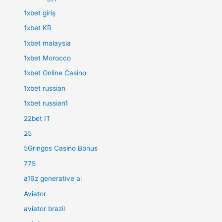
1xbet giriş
1xbet KR
1xbet malaysia
1xbet Morocco
1xbet Online Casino
1xbet russian
1xbet russian1
22bet IT
25
5Gringos Casino Bonus
775
a16z generative ai
Aviator
aviator brazil