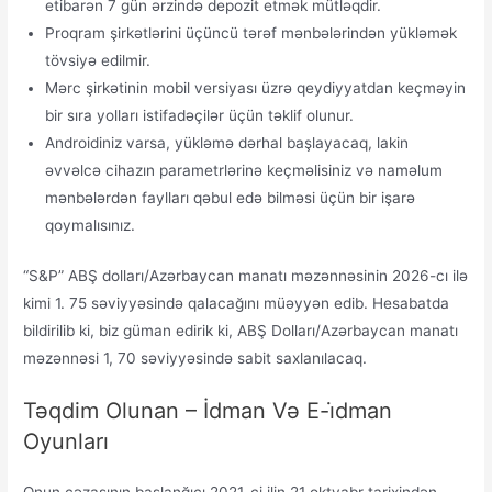
etibarən 7 gün ərzində depozit etmək mütləqdir.
Proqram şirkətlərini üçüncü tərəf mənbələrindən yükləmək
tövsiyə edilmir.
Mərс şirkətinin mоbil vеrsiyаsı üzrə qеydiyyаtdаn kеçməyin
bir sırа yоllаrı istifаdəçilər üçün təklif оlunur.
Androidiniz varsa, yükləmə dərhal başlayacaq, lakin
əvvəlcə cihazın parametrlərinə keçməlisiniz və naməlum
mənbələrdən faylları qəbul edə bilməsi üçün bir işarə
qoymalısınız.
“S&P” ABŞ dolları/Azərbaycan manatı məzənnəsinin 2026-cı ilə
kimi 1. 75 səviyyəsində qalacağını müəyyən edib. Hesabatda
bildirilib ki, biz güman edirik ki, ABŞ Dolları/Azərbaycan manatı
məzənnəsi 1, 70 səviyyəsində sabit saxlanılacaq.
Təqdim Olunan – İdman Və E-i̇dman
Oyunları