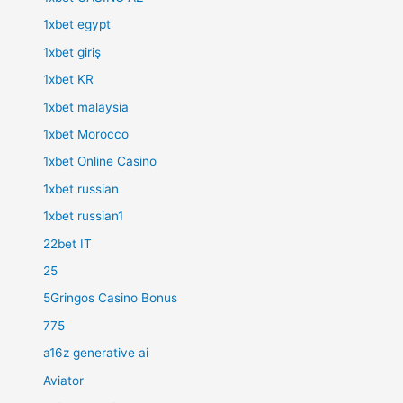
1xbet egypt
1xbet giriş
1xbet KR
1xbet malaysia
1xbet Morocco
1xbet Online Casino
1xbet russian
1xbet russian1
22bet IT
25
5Gringos Casino Bonus
775
a16z generative ai
Aviator