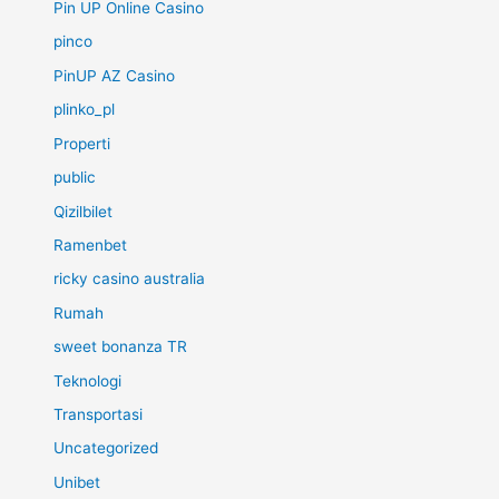
Pin UP Online Casino
pinco
PinUP AZ Casino
plinko_pl
Properti
public
Qizilbilet
Ramenbet
ricky casino australia
Rumah
sweet bonanza TR
Teknologi
Transportasi
Uncategorized
Unibet