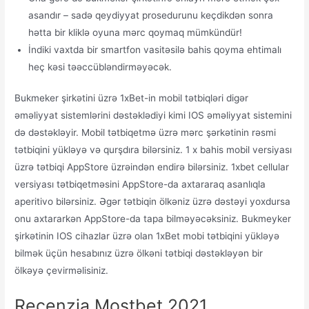
asandır – sadə qeydiyyat prosedurunu keçdikdən sonra
hətta bir kliklə oyuna mərc qoymaq mümkündür!
İndiki vaxtda bir smartfon vasitəsilə bahis qoyma ehtimalı
heç kəsi təəccübləndirməyəcək.
Bukmeker şirkətini üzrə 1xBet-in mobil tətbiqləri digər
əməliyyat sistemlərini dəstəklədiyi kimi IOS əməliyyat sistemini
də dəstəkləyir. Mobil tətbiqetmə üzrə mərc şərkətinin rəsmi
tətbiqini yükləyə və qurşdıra bilərsiniz. 1 x bahis mobil versiyası
üzrə tətbiqi AppStore üzrəindən endirə bilərsiniz. 1xbet cellular
versiyası tətbiqetməsini AppStore-da axtararaq asanlıqla
aperitivo bilərsiniz. Əgər tətbiqin ölkəniz üzrə dəstəyi yoxdursa
onu axtararkən AppStore-da tapa bilməyəcəksiniz. Bukmeyker
şirkətinin IOS cihazlar üzrə olan 1xBet mobi tətbiqini yükləyə
bilmək üçün hesabınız üzrə ölkəni tətbiqi dəstəkləyən bir
ölkəyə çevirməlisiniz.
Recenzja Mostbet 2021