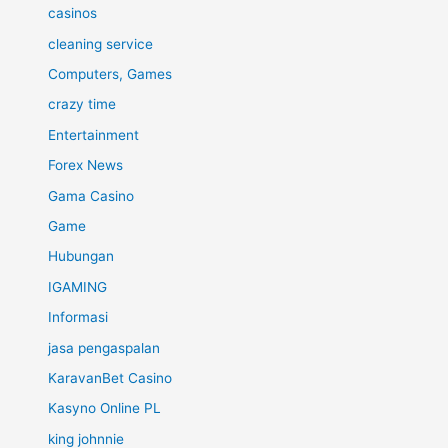
casinos
cleaning service
Computers, Games
crazy time
Entertainment
Forex News
Gama Casino
Game
Hubungan
IGAMING
Informasi
jasa pengaspalan
KaravanBet Casino
Kasyno Online PL
king johnnie