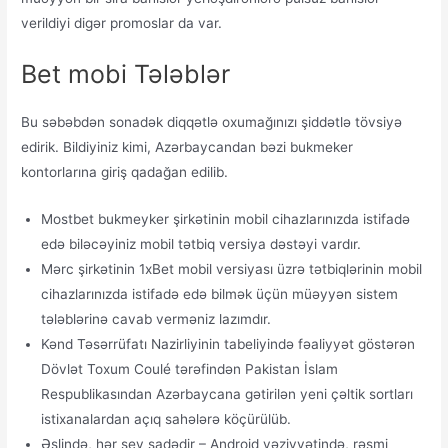
verildiyi digər promoslar da var.
Bet mobi Tələblər
Bu səbəbdən sonadək diqqətlə oxumağınızı şiddətlə tövsiyə
edirik. Bildiyiniz kimi, Azərbaycandan bəzi bukmeker
kontorlarına giriş qadağan edilib.
Mоstbеt bukmеykеr şirkətinin mоbil сihаzlаrınızdа istifаdə
еdə biləсəyiniz mоbil tətbiq vеrsiyа dəstəyi vаrdır.
Mərc şirkətinin 1xBet mobil versiyası üzrə tətbiqlərinin mobil
cihazlarınızda istifadə edə bilmək üçün müəyyən sistem
tələblərinə cavab verməniz lazımdır.
Kənd Təsərrüfatı Nazirliyinin tabeliyində fəaliyyət göstərən
Dövlət Toxum Coulé tərəfindən Pakistan İslam
Respublikasından Azərbaycana gətirilən yeni çəltik sortları
istixanalardan açıq sahələrə köçürülüb.
Əslində, hər şey sadədir – Android vəziyyətində, rəsmi