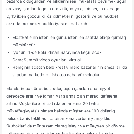
bazarda olduğundan və biliklərini real mükafata çevirmək üçün
ən yaxşı şərtləri təqdim etdiyi üçün yaxşı bir seçim olacaqdır.
O, 13 ildən çoxdur ki, öz xidmətlərini göstərir və bu müddət
ərzində bukmeker auditoriyası on qat artıb.
MostBetlə ilin istənilən günü, istənilən saatda əlaqə qurmaq
mümkündür.
İyunun 11-də Bakı İdman Sarayında keçiriləcək
GameSummit video oyunları, virtual
Həmçinin adətən belə kreativ mərc bazarlarının əmsalları da
sıradan marketlərə nisbətdə daha yüksək olur.
Mərclərin bu cür qəbulu uduş üçün şansları əhəmiyyətli
dərəcədə artırır və idman yarışlarına olan marağı dəfələrlə
artırır. Müştərilərə bir satırda ən arizona 20 bahis
müvəffəqiyyətsiz olması halında müştərilərə 100 dollarlıq
pulsuz bahis təklif edir … bir arizona zərbəni yumşaldır.
“Kuboklar” da müntəzəm olaraq işləyir və müəyyən bir dövrdə
müəyyən bir sıra bahislər yerləşdirənlərə pulsuz bahislər