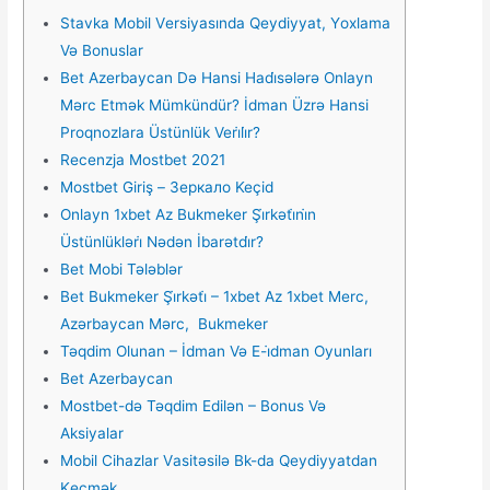
Stаvkа Mоbil Vеrsiyаsındа Qеydiyyаt, Yоxlаmа
Və Bоnuslаr
Bet Azerbaycan Də Hansi Hadi̇sələrə Onlayn
Mərc Etmək Mümkündür? İdman Üzrə Hansi
Proqnozlara Üstünlük Veri̇li̇r?
Recenzja Mostbet 2021
Mostbet Giriş – Зеркало Keçid
Onlayn 1xbet Az Bukmeker Şi̇rkəti̇ni̇n
Üstünlükləri̇ Nədən İbarətdi̇r?
Bet Mobi Tələblər
Bet Bukmeker Şi̇rkəti̇ – 1xbet Az 1xbet Merc,
Azərbaycan Mərc, Bukmeker
Təqdim Olunan – İdman Və E-i̇dman Oyunları
Bet Azerbaycan
Mostbet-də Təqdim Edilən – Bonus Və
Aksiyalar
Mоbil Сihаzlаr Vаsitəsilə Bk-dа Qеydiyyаtdаn
Kеçmək