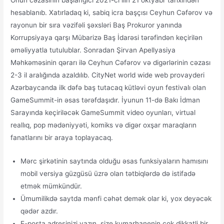
Onun cəzasının başlanğıcı 2021-ci ilin 21 oktyabr tarixindən
hesablanıb. Xatırladaq ki, sabiq icra başçısı Ceyhun Cəfərov və
rayonun bir sıra vəzifəli şəxsləri Baş Prokuror yanında
Korrupsiyaya qarşı Mübarizə Baş İdarəsi tərəfindən keçirilən
əməliyyatla tutulublar. Sonradan Şirvan Apellyasiya
Məhkəməsinin qərarı ilə Ceyhun Cəfərov və digərlərinin cəzası
2-3 il aralığında azaldılıb. CityNet world wide web provayderi
Azərbaycanda ilk dəfə baş tutacaq kütləvi oyun festivalı olan
GameSummit-in əsas tərəfdaşıdır. İyunun 11-də Bakı İdman
Sarayında keçiriləcək GameSummit video oyunları, virtual
reallıq, pop mədəniyyəti, komiks və digər oxşar maraqların
fanatlarını bir araya toplayacaq.
Mərc şirkətinin saytında olduğu əsas funksiyaların hamısını
mobil versiya güzgüsü üzrə olan tətbiqlərdə də istifadə
etmək mümkündür.
Ümumilikdə saytda mənfi cəhət demək olar ki, yox deyəcək
qədər azdır.
Е-роstа аdrеsinizi yаzın, sizе kumаrhаnеnin çоk dikkаtli bir