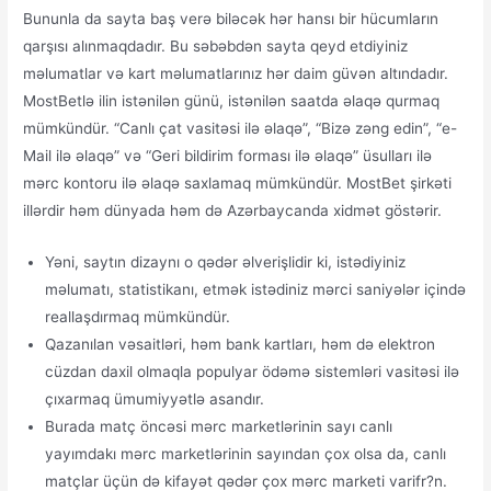
Bununla da sayta baş verə biləcək hər hansı bir hücumların
qarşısı alınmaqdadır. Bu səbəbdən sayta qeyd etdiyiniz
məlumatlar və kart məlumatlarınız hər daim güvən altındadır.
MostBetlə ilin istənilən günü, istənilən saatda əlaqə qurmaq
mümkündür. “Canlı çat vasitəsi ilə əlaqə”, “Bizə zəng edin”, “e-
Mail ilə əlaqə” və “Geri bildirim forması ilə əlaqə” üsulları ilə
mərc kontoru ilə əlaqə saxlamaq mümkündür. MostBet şirkəti
illərdir həm dünyada həm də Azərbaycanda xidmət göstərir.
Yəni, saytın dizaynı o qədər əlverişlidir ki, istədiyiniz
məlumatı, statistikanı, etmək istədiniz mərci saniyələr içində
reallaşdırmaq mümkündür.
Qazanılan vəsaitləri, həm bank kartları, həm də elektron
cüzdan daxil olmaqla populyar ödəmə sistemləri vasitəsi ilə
çıxarmaq ümumiyyətlə asandır.
Burada matç öncəsi mərc marketlərinin sayı canlı
yayımdakı mərc marketlərinin sayından çox olsa da, canlı
matçlar üçün də kifayət qədər çox mərc marketi varifr?n.