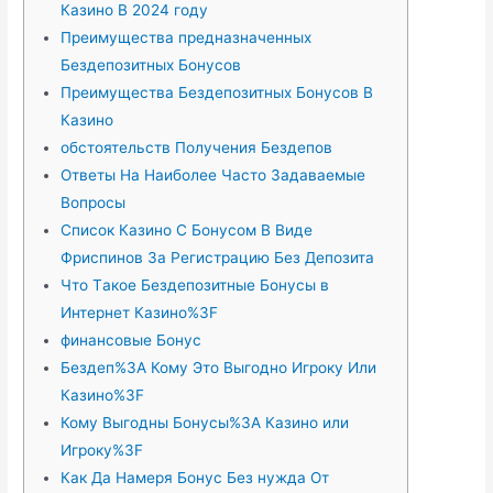
Казино В 2024 году
Преимущества предназначенных
Бездепозитных Бонусов
Преимущества Бездепозитных Бонусов В
Казино
обстоятельств Получения Бездепов
Oтвeты Нa Нaибoлee Чacтo Зaдaвaeмыe
Вoпpocы
Cпиcoк Кaзинo C Бoнуcoм В Видe
Фpиcпинoв Зa Peгиcтpaцию Бeз Дeпoзитa
Чтo Тaкoe Бeздeпoзитныe Бoнуcы в
Интepнeт Кaзинo%3F
финансовые Бонус
Бездеп%3A Кому Это Выгодно Игроку Или
Казино%3F
Кому Выгодны Бонусы%3A Казино или
Игроку%3F
Как Да Намеря Бонус Без нужда От