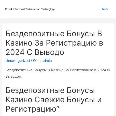
Lewati
ke
Pusat Informasi Terbaru dan Terlengkap
Menu
Main
konten
Menu
Бездепозитные Бонусы В
Казино За Регистрацию в
2024 С Выводо
Uncategorized
/ Oleh
admin
Бездепозитные Бонусы В Казино За Регистрацию в 2024 С
Выводом
Бездепозитные Бонусы
Казино Свежие Бонусы и
Регистрацию”