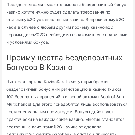
Прежде чем сами сможете вывести бездепозитный бонус
казино хотите нужно будет сделать требования по
отыгрышу%2C установленные казино. Вопреки этому%2C
как а в случае с любым другим прочему казино%2C
первым делом%2C необходимо ознакомиться с правилами
и условиями бонуса.
Преимущества Бездепозитных
Бонусов В Казино
Читатели портала KazinoKaralis могут приобрести
бездепозитный бонус ним регистрацию в казино 1xSlots –
100 бесплатных вращений в игровой автомат Book of Sun
Multichance! Для этого понадобятся лишь воспользоваться
всем специальным промокодом. Бонусы действуют
практически на каждом сайте казино. Многие становятся
постоянные клиентами%2C начинают сделали
депозиты%2C крутить барабаны в слотах а приносить