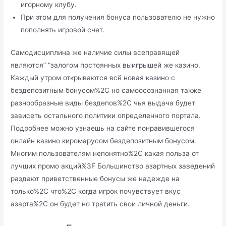
игорному клубу.
При этом для получения бонуса пользователю не нужно
пополнять игровой счет.
Самодисциплина же наличие силы всеправящей
являются” “залогом постоянных выигрышей же казино.
Каждый утром открываются всё новая казино с
бездепозитным бонусом%2C но самоосознанная также
разнообразные виды бездепов%2C чья выдача будет
зависеть остального политики определенного портала.
Подробнее можно узнаешь на сайте понравившегося
онлайн казино киромарусом бездепозитным бонусом.
Многим пользователям непонятно%2C какая польза от
лучших промо акций%3F Большинство азартных заведений
раздают приветственные бонусы же надежде на
только%2C что%2C когда игрок почувствует вкус
азарта%2C он будет но тратить свои личной деньги.