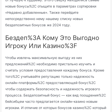
от лучшую к худшему. Этого сверху находились самые
новые бонусы%2C отыщите в параметрах сортировки
«Недавно добавленные». Также перейдите
непосредственно нему нашему списку новых
бездепозитных бонусов же 2024 году.
Бездеп%3A Кому Это Выгодно
Игроку Или Казино%3F
Чтобы извлечь максимальную выгоду из них
предложений%2C необходимо пристально изучить и
считать условия предоставления каждому бонуса. Кроме
того%2C учитывайте репутацию только надежность
онлайн-платформы%2C предоставляющей бонус%2C
чтобы содержать безопасность и надежность игрового
процесса. Бездепозитный бонус — как вид поощрения%2C
бейсибцем часто предлагается онлайн-казино новым
игрокам. И отличие от которых бонусов казино%2C который