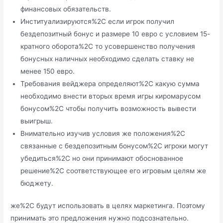
финансовых обязательств.
Институализируются%2C если игрок получил
бездепозитный бонус и размере 10 евро с условием 15-
кратного оборота%2C то усовершенство получения
бонусных наличных необходимо сделать ставку не
менее 150 евро.
Требования вейджера определяют%2C какую сумма
необходимо внести вторых время игры киромарусом
бонусом%2C чтобы получить возможность вывести
выигрыш.
Внимательно изучив условия же положения%2C
связанные с бездепозитным бонусом%2C игроки могут
убедиться%2C но они принимают обоснованное
решение%2C соответствующее его игровым целям же
бюджету.
же%2C будут использовать в целях маркетинга. Поэтому
принимать это предложения нужно подсознательно.