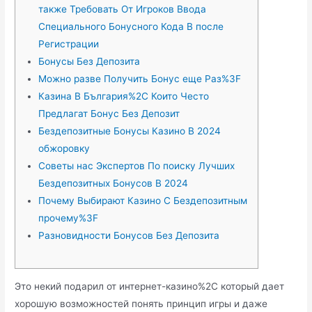
также Требовать От Игроков Ввода
Специального Бонусного Кода В после
Регистрации
Бонусы Без Депозита
Можно разве Получить Бонус еще Раз%3F
Казина В България%2C Които Често
Предлагат Бонус Без Депозит
Бездепозитные Бонусы Казино В 2024
обжоровку
Советы нас Экспертов По поиску Лучших
Бездепозитных Бонусов В 2024
Почему Выбирают Казино С Бездепозитным
прочему%3F
Разновидности Бонусов Без Депозита
Это некий подарил от интернет-казино%2C который дает
хорошую возможностей понять принцип игры и даже