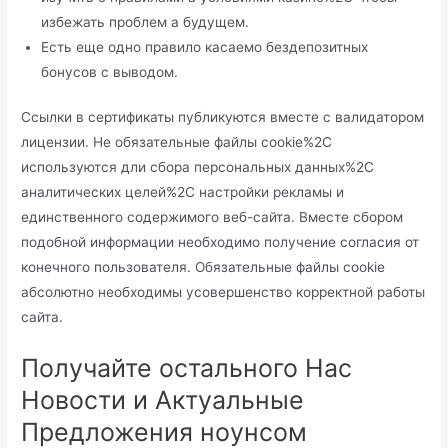
избежать проблем а будущем.
Есть еще одно правило касаемо бездепозитных
бонусов с выводом.
Ссылки в сертификаты публикуются вместе с валидатором
лицензии. Не обязательные файлы cookie%2C
используются дли сбора персональных данных%2C
аналитических целей%2C настройки рекламы и
единственного содержимого веб-сайта. Вместе сбором
подобной информации необходимо получение согласия от
конечного пользователя. Обязательные файлы cookie
абсолютно необходимы усовершенство корректной работы
сайта.
Получайте остального Нас
Новости и Актуальные
Предложения ноунсом