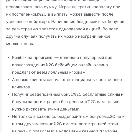
использовать всю сумму. Игрок не тратит кварплату при
их постепенном%2C а выплаты может вывести после
успешного вейджера. Начисление бездепозитных бонусов
за регистрацию является одноразовой акцией. Во всех
другие случаях получать их можно неограниченное
множество раз.
Кэшбэк на проигрыш — довольно популярный вид
вознаграждения%2C бейсибцем онлайн-казино
предлагают веем лояльным игрокам.
А новые клиенты означают потенциальных постоянных
клиентов.
Получит бездепозитный бонус%2C бесплатные спины и
бонусы за регистрацию без депозита%2C вам только
нужно рисковать этими деньгами.
Не только в казино со бездепозитным бонусом%2C не и
в том другом казино%2C вместе регистрацией стоит
изучить с правилами а условиями казино%2C чтобы