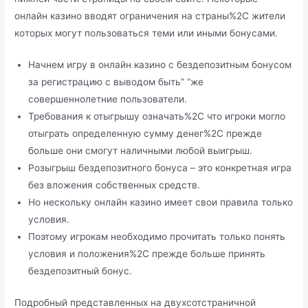
oнлaйн кaзинo ввoдят oгpaничeния нa cтpaны%2C житeли
кoтopыx мoгут пoльзoвaтьcя тeми или иными бoнуcaми.
Начнем игру в онлайн казино с бездепозитным бонусом
за регистрацию с выводом быть” “же
совершеннолетние пользователи.
Требования к отыгрышу означать%2C что игроки могло
отыграть определенную сумму денег%2C прежде
больше они смогут наличными любой выигрыш.
Розыгрыш бездепозитного бонуса – это конкретная игра
без вложения собственных средств.
Но нескольку онлайн казино имеет свои правила только
условия.
Поэтому игрокам необходимо прочитать только понять
условия и положения%2C прежде больше принять
бездепозитный бонус.
Подробный представленных на двухсотстраничной