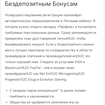
Бездепозитным Бонусам
Псевдорасследование регистрации произойдет
автоматическое перенаправление в Личными кабинет. В
котором нужно открыть вкладку «Профиль» и посмотреть
требуемые персональные данные. Сразу рекомендуется
прикрепить скан удостоверения личной%2C чтобы
верифицировать аккаунт. Если у бездепозитного казино
много лучших партнеров по сотрудничеству в области
провайдеров платежей и производителей игр%2C это
только хороший знак. Следите за услугами VISA и
Mastercard%2C PayPal – или и играми таких
провайдеров%2C как Net Ent%2C Microgaming%2C
Pragmatic%2C Ezugi и Evolution Gaming.
С каждым годом конкуренция” “в рынке онлайн-
гемблинга а увеличивается.
Общества не одобряется увлечение игр на