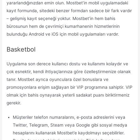
yararlandığınızdan emin olun. Mostbet’in mobil uygulamadaki
kayıt formunda, sitedeki benzer formdan sadece bir fark vardır
– gelişmiş kayıt seçeneği yoktur. Mostbet’in hem bahis
bürosunun hem de çevrimiçi kumarhanenin hizmetlerinin
bulunduğu Android ve iOS için mobil uygulamaları vardır.
Basketbol
Uygulama son derece kullanıcı dostu ve kullanımı kolaydır ve
çok esnektir, kendi ihtiyaçlarınıza göre özelleştirmenize olanak
tanır. Mostbet ayrıca oyunculara özel bonuslara ve
promosyonlara erişim sağlayan bir VIP programına sahiptir. VIP
olmak için bahis oynayarak yeterli sadakat puanı biriktirmeniz
gerekir.
Müşteriler telefon numaralarını, e-posta adreslerini veya
Twitter, Telegram, Steam veya Google gibi sosyal medya
hesaplarını kullanarak Mostbet’e kaydolmayı seçebilirler.