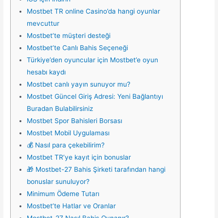
Mostbet TR online Casino’da hangi oyunlar
mevcuttur
Mostbet’te müşteri desteği
Mostbet’te Canlı Bahis Seçeneği
Türkiye’den oyuncular için Mostbet’e oyun
hesabı kaydı
Mostbet canlı yayın sunuyor mu?
Mostbet Güncel Giriş Adresi: Yeni Bağlantıyı
Buradan Bulabilirsiniz
Mostbet Spor Bahisleri Borsası
Mostbet Mobil Uygulaması
💰 Nasıl para çekebilirim?
Mostbet TR’ye kayıt için bonuslar
🎁 Mostbet-27 Bahis Şirketi tarafından hangi
bonuslar sunuluyor?
Minimum Ödeme Tutarı
Mostbet’te Hatlar ve Oranlar