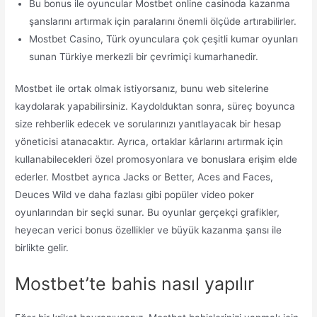
Bu bonus ile oyuncular Mostbet online casinoda kazanma
şanslarını artırmak için paralarını önemli ölçüde artırabilirler.
Mostbet Casino, Türk oyunculara çok çeşitli kumar oyunları
sunan Türkiye merkezli bir çevrimiçi kumarhanedir.
Mostbet ile ortak olmak istiyorsanız, bunu web sitelerine
kaydolarak yapabilirsiniz. Kaydolduktan sonra, süreç boyunca
size rehberlik edecek ve sorularınızı yanıtlayacak bir hesap
yöneticisi atanacaktır. Ayrıca, ortaklar kârlarını artırmak için
kullanabilecekleri özel promosyonlara ve bonuslara erişim elde
ederler. Mostbet ayrıca Jacks or Better, Aces and Faces,
Deuces Wild ve daha fazlası gibi popüler video poker
oyunlarından bir seçki sunar. Bu oyunlar gerçekçi grafikler,
heyecan verici bonus özellikler ve büyük kazanma şansı ile
birlikte gelir.
Mostbet’te bahis nasıl yapılır