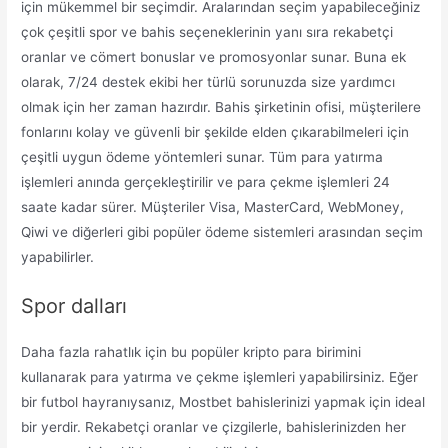
için mükemmel bir seçimdir. Aralarından seçim yapabileceğiniz
çok çeşitli spor ve bahis seçeneklerinin yanı sıra rekabetçi
oranlar ve cömert bonuslar ve promosyonlar sunar. Buna ek
olarak, 7/24 destek ekibi her türlü sorunuzda size yardımcı
olmak için her zaman hazırdır. Bahis şirketinin ofisi, müşterilere
fonlarını kolay ve güvenli bir şekilde elden çıkarabilmeleri için
çeşitli uygun ödeme yöntemleri sunar. Tüm para yatırma
işlemleri anında gerçekleştirilir ve para çekme işlemleri 24
saate kadar sürer. Müşteriler Visa, MasterCard, WebMoney,
Qiwi ve diğerleri gibi popüler ödeme sistemleri arasından seçim
yapabilirler.
Spor dalları
Daha fazla rahatlık için bu popüler kripto para birimini
kullanarak para yatırma ve çekme işlemleri yapabilirsiniz. Eğer
bir futbol hayranıysanız, Mostbet bahislerinizi yapmak için ideal
bir yerdir. Rekabetçi oranlar ve çizgilerle, bahislerinizden her