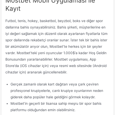
Mostbet Mobil Uygulaması ile
Kayıt
Futbol, tenis, hokey, basketbol, beyzbol, boks ve diğer spor
dallarına bahis oynayabilirsiniz. Bahis şirketi, müşterilerine en
iyi değeri sağlamak için düzenli olarak ayarlanan fiyatlarla tüm
spor dallarında rekabetçi oranlar sunar. İster tek bir bahis ister
bir akümülatör arıyor olun, Mostbet’te herkes için bir şeyler
vardır. Mostbet’teki yeni oyuncular 1.000$’a kadar Hoş Geldin
Bonusundan yararlanabilirler. Mostbet uygulaması, App
Store’da (iOS cihazlar için) veya resmi web sitesinde (Android
cihazlar için) aranarak güncellenebilir.
Gerçek zamanlı olarak kart dağıtan veya çark çeviren
profesyonel krupiyelerle, canlı krupiye oyunlarının neden
giderek daha popüler hale geldiğini görmek kolaydır.
Mostbet’in geçerli bir lisansa sahip meşru bir spor bahis
platformu olduğundan emin olabilirsiniz.