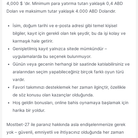
4,000 $ ‘dır. Minimum para yatırma tutarı yaklaşık 0,4 ABD
Doları ve maksimum tutar yaklaşık 4.000 ABD Dolarıdır.
İsim, doğum tarihi ve e-posta adresi gibi temel kişisel
bilgiler, kayıt için gerekli olan tek şeydir, bu da işi kolay ve
karmaşık hale getirir.
Genişletilmiş kayıt yalnızca sitede mümkündür –
uygulamalarda bu seçenek bulunmuyor.
Günün veya gecenin herhangi bir saatinde katılabilirsiniz ve
aralarından seçim yapabileceğiniz birçok farklı oyun türü
vardır.
Favori takımınızı desteklemek her zaman ilginçtir, özellikle
de söz konusu olan kazançlar olduğunda.
Hoş geldin bonusları, online bahis oynamaya başlamak için
harika bir yoldur.
Mostbet-27 ile paranız hakkında asla endişelenmenize gerek
yok – güvenli, emniyetli ve ihtiyacınız olduğunda her zaman