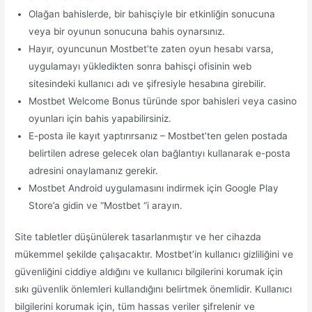
Olağan bahislerde, bir bahisçiyle bir etkinliğin sonucuna
veya bir oyunun sonucuna bahis oynarsınız.
Hayır, oyuncunun Mostbet’te zaten oyun hesabı varsa,
uygulamayı yükledikten sonra bahisçi ofisinin web
sitesindeki kullanıcı adı ve şifresiyle hesabına girebilir.
Mostbet Welcome Bonus türünde spor bahisleri veya casino
oyunları için bahis yapabilirsiniz.
E-posta ile kayıt yaptırırsanız – Mostbet’ten gelen postada
belirtilen adrese gelecek olan bağlantıyı kullanarak e-posta
adresini onaylamanız gerekir.
Mostbet Android uygulamasını indirmek için Google Play
Store’a gidin ve “Mostbet “i arayın.
Site tabletler düşünülerek tasarlanmıştır ve her cihazda
mükemmel şekilde çalışacaktır. Mostbet’in kullanıcı gizliliğini ve
güvenliğini ciddiye aldığını ve kullanıcı bilgilerini korumak için
sıkı güvenlik önlemleri kullandığını belirtmek önemlidir. Kullanıcı
bilgilerini korumak için, tüm hassas veriler şifrelenir ve