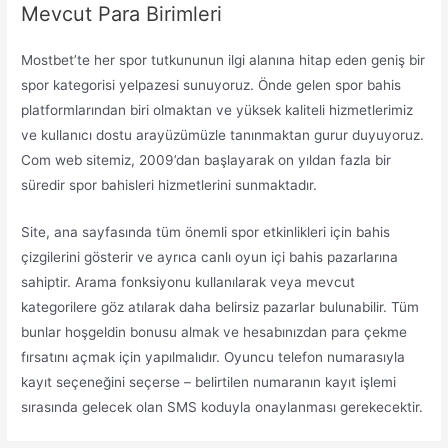
Mevcut Para Birimleri
Mostbet’te her spor tutkununun ilgi alanına hitap eden geniş bir
spor kategorisi yelpazesi sunuyoruz. Önde gelen spor bahis
platformlarından biri olmaktan ve yüksek kaliteli hizmetlerimiz
ve kullanıcı dostu arayüzümüzle tanınmaktan gurur duyuyoruz.
Com web sitemiz, 2009’dan başlayarak on yıldan fazla bir
süredir spor bahisleri hizmetlerini sunmaktadır.
Site, ana sayfasında tüm önemli spor etkinlikleri için bahis
çizgilerini gösterir ve ayrıca canlı oyun içi bahis pazarlarına
sahiptir. Arama fonksiyonu kullanılarak veya mevcut
kategorilere göz atılarak daha belirsiz pazarlar bulunabilir. Tüm
bunlar hoşgeldin bonusu almak ve hesabınızdan para çekme
fırsatını açmak için yapılmalıdır. Oyuncu telefon numarasıyla
kayıt seçeneğini seçerse – belirtilen numaranın kayıt işlemi
sırasında gelecek olan SMS koduyla onaylanması gerekecektir.