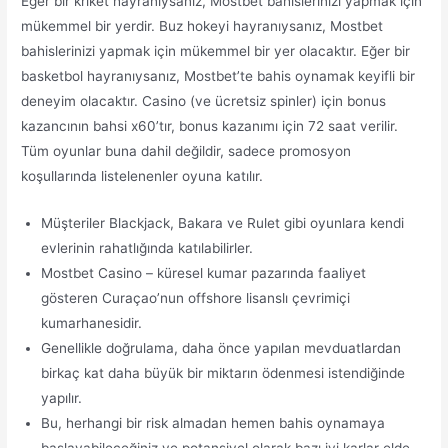
Eğer bir kriket hayranıysanız, Mostbet bahislerinizi yapmak için
mükemmel bir yerdir. Buz hokeyi hayranıysanız, Mostbet
bahislerinizi yapmak için mükemmel bir yer olacaktır. Eğer bir
basketbol hayranıysanız, Mostbet’te bahis oynamak keyifli bir
deneyim olacaktır. Casino (ve ücretsiz spinler) için bonus
kazancının bahsi x60’tır, bonus kazanımı için 72 saat verilir.
Tüm oyunlar buna dahil değildir, sadece promosyon
koşullarında listelenenler oyuna katılır.
Müşteriler Blackjack, Bakara ve Rulet gibi oyunlara kendi
evlerinin rahatlığında katılabilirler.
Mostbet Casino – küresel kumar pazarında faaliyet
gösteren Curaçao’nun offshore lisanslı çevrimiçi
kumarhanesidir.
Genellikle doğrulama, daha önce yapılan mevduatlardan
birkaç kat daha büyük bir miktarın ödenmesi istendiğinde
yapılır.
Bu, herhangi bir risk almadan hemen bahis oynamaya
başlayabileceğiniz ve potansiyel olarak bazı iyi karlar elde