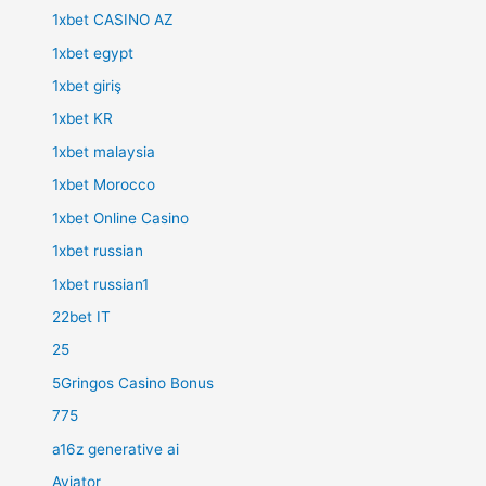
1xbet CASINO AZ
1xbet egypt
1xbet giriş
1xbet KR
1xbet malaysia
1xbet Morocco
1xbet Online Casino
1xbet russian
1xbet russian1
22bet IT
25
5Gringos Casino Bonus
775
a16z generative ai
Aviator