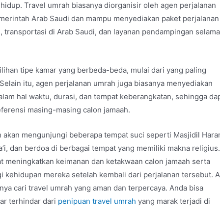
hidup. Travel umrah biasanya diorganisir oleh agen perjalanan
pemerintah Arab Saudi dan mampu menyediakan paket perjalanan
i, transportasi di Arab Saudi, dan layanan pendampingan selam
ilihan tipe kamar yang berbeda-beda, mulai dari yang paling
Selain itu, agen perjalanan umrah juga biasanya menyediakan
lam hal waktu, durasi, dan tempat keberangkatan, sehingga da
ferensi masing-masing calon jamaah.
h akan mengunjungi beberapa tempat suci seperti Masjidil Har
’i, dan berdoa di berbagai tempat yang memiliki makna religius
at meningkatkan keimanan dan ketakwaan calon jamaah serta
kehidupan mereka setelah kembali dari perjalanan tersebut. 
knya cari travel umrah yang aman dan terpercaya. Anda bisa
ar terhindar dari
penipuan travel umrah
yang marak terjadi di