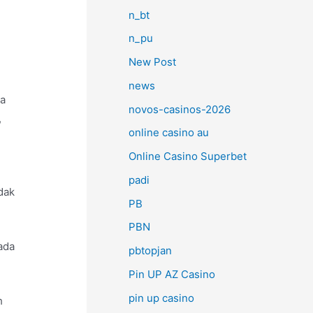
n_bt
n_pu
New Post
news
ma
novos-casinos-2026
,
online casino au
Online Casino Superbet
padi
dak
PB
PBN
ada
pbtopjan
Pin UP AZ Casino
pin up casino
h