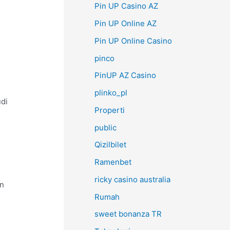
Pin UP Casino AZ
Pin UP Online AZ
Pin UP Online Casino
pinco
PinUP AZ Casino
plinko_pl
udi
Properti
public
Qizilbilet
Ramenbet
ricky casino australia
an
Rumah
sweet bonanza TR