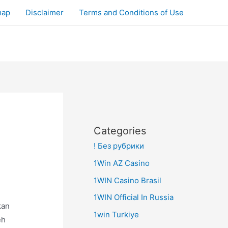
map
Disclaimer
Terms and Conditions of Use
Categories
! Без рубрики
1Win AZ Casino
1WIN Casino Brasil
1WIN Official In Russia
kan
1win Turkiye
eh