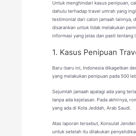
Untuk menghindari kasus penipuan, ca
dahulu terhadap travel umrah yang ingin 
testimonial dari calon jamaah lainnya, 
disarankan untuk tidak melakukan pe
informasi yang jelas dan pasti tentang 
1. Kasus Penipuan Trav
Baru-baru ini, Indonesia dikagetkan den
yang melakukan penipuan pada 500 leb
Sejumlah jamaah apalagi ada yang terl
tanpa ada kejelasan. Pada akhirnya, 
yang ada di Kota Jeddah, Arab Saudi.
Atas laporan tersebut, Konsulat Jende
untuk setelah itu dilakukan penyelidi