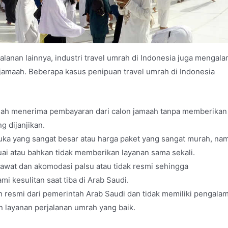
jalanan lainnya, industri travel umrah di Indonesia juga mengala
jamaah. Beberapa kasus penipuan travel umrah di Indonesia
lah menerima pembayaran dari calon jamaah tanpa memberikan
g dijanjikan.
ka yang sangat besar atau harga paket yang sangat murah, na
ai atau bahkan tidak memberikan layanan sama sekali.
sawat dan akomodasi palsu atau tidak resmi sehingga
 kesulitan saat tiba di Arab Saudi.
in resmi dari pemerintah Arab Saudi dan tidak memiliki pengala
layanan perjalanan umrah yang baik.