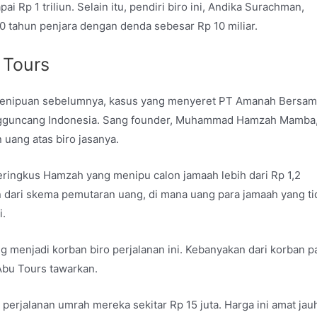
i Rp 1 triliun. Selain itu, pendiri biro ini, Andika Surachman,
tahun penjara dengan denda sebesar Rp 10 miliar.
 Tours
penipuan sebelumnya, kasus yang menyeret PT Amanah Bersa
engguncang Indonesia. Sang founder, Muhammad Hamzah Mamba
uang atas biro jasanya.
meringkus Hamzah yang menipu calon jamaah lebih dari Rp 1,2
n dari skema pemutaran uang, di mana uang para jamaah yang ti
i.
ng menjadi korban biro perjalanan ini. Kebanyakan dari korban p
Abu Tours tawarkan.
erjalanan umrah mereka sekitar Rp 15 juta. Harga ini amat jau