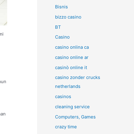
Bisnis
bizzo casino
BT
mi
Casino
casino onlina ca
casino online ar
casinò online it
casino zonder crucks
mun
netherlands
casinos
cleaning service
man
Computers, Games
crazy time