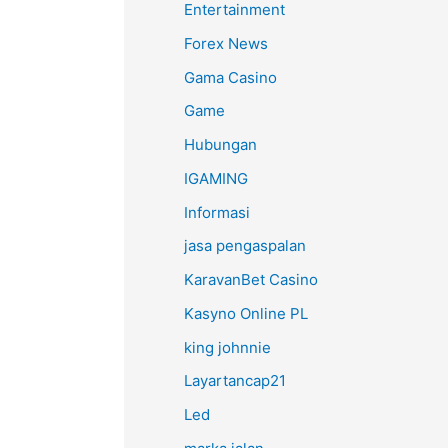
Entertainment
Forex News
Gama Casino
Game
Hubungan
IGAMING
Informasi
jasa pengaspalan
KaravanBet Casino
Kasyno Online PL
king johnnie
Layartancap21
Led