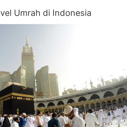
vel Umrah di Indonesia