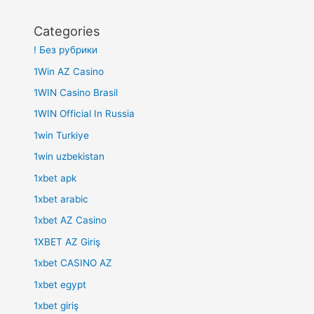
Untuk
Categories
Bisnis
! Без рубрики
1Win AZ Casino
1WIN Casino Brasil
1WIN Official In Russia
1win Turkiye
1win uzbekistan
1xbet apk
1xbet arabic
1xbet AZ Casino
1XBET AZ Giriş
1xbet CASINO AZ
1xbet egypt
1xbet giriş