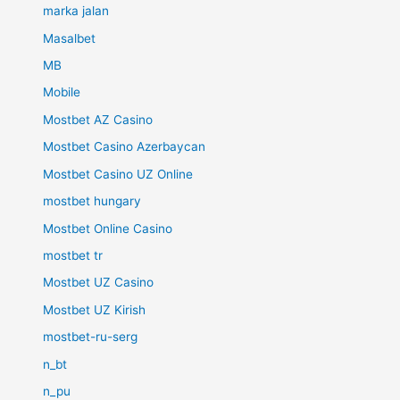
marka jalan
Masalbet
MB
Mobile
Mostbet AZ Casino
Mostbet Casino Azerbaycan
Mostbet Casino UZ Online
mostbet hungary
Mostbet Online Casino
mostbet tr
Mostbet UZ Casino
Mostbet UZ Kirish
mostbet-ru-serg
n_bt
n_pu