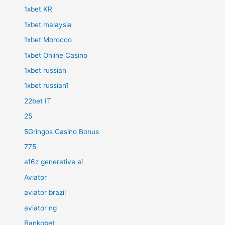
1xbet KR
1xbet malaysia
1xbet Morocco
1xbet Online Casino
1xbet russian
1xbet russian1
22bet IT
25
5Gringos Casino Bonus
775
a16z generative ai
Aviator
aviator brazil
aviator ng
Bankobet