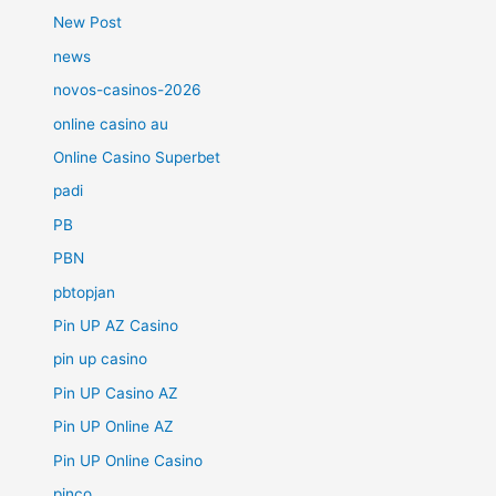
New Post
news
novos-casinos-2026
online casino au
Online Casino Superbet
padi
PB
PBN
pbtopjan
Pin UP AZ Casino
pin up casino
Pin UP Casino AZ
Pin UP Online AZ
Pin UP Online Casino
pinco