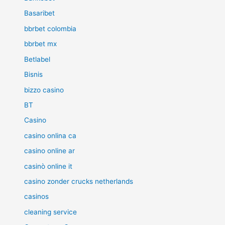
Basaribet
bbrbet colombia
bbrbet mx
Betlabel
Bisnis
bizzo casino
BT
Casino
casino onlina ca
casino online ar
casinò online it
casino zonder crucks netherlands
casinos
cleaning service