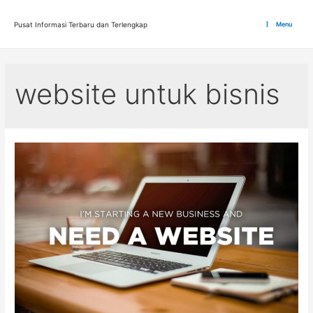
Lewati
ke
Pusat Informasi Terbaru dan Terlengkap
Menu
Main
konten
Menu
website untuk bisnis