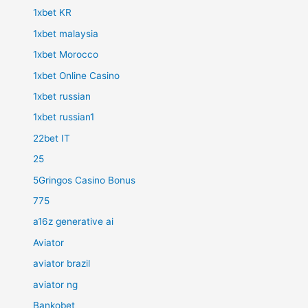
1xbet KR
1xbet malaysia
1xbet Morocco
1xbet Online Casino
1xbet russian
1xbet russian1
22bet IT
25
5Gringos Casino Bonus
775
a16z generative ai
Aviator
aviator brazil
aviator ng
Bankobet