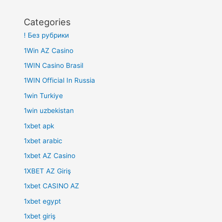
Untuk
Categories
Bisnis
! Без рубрики
1Win AZ Casino
1WIN Casino Brasil
1WIN Official In Russia
1win Turkiye
1win uzbekistan
1xbet apk
1xbet arabic
1xbet AZ Casino
1XBET AZ Giriş
1xbet CASINO AZ
1xbet egypt
1xbet giriş