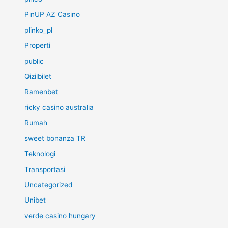
PinUP AZ Casino
plinko_pl
Properti
public
Qizilbilet
Ramenbet
ricky casino australia
Rumah
sweet bonanza TR
Teknologi
Transportasi
Uncategorized
Unibet
verde casino hungary