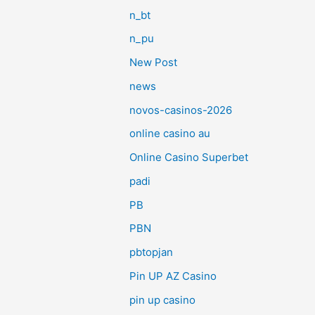
n_bt
n_pu
New Post
news
novos-casinos-2026
online casino au
Online Casino Superbet
padi
PB
PBN
pbtopjan
Pin UP AZ Casino
pin up casino