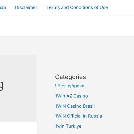
map
Disclaimer
Terms and Conditions of Use
Categories
g
! Без рубрики
1Win AZ Casino
1WIN Casino Brasil
1WIN Official In Russia
1win Turkiye