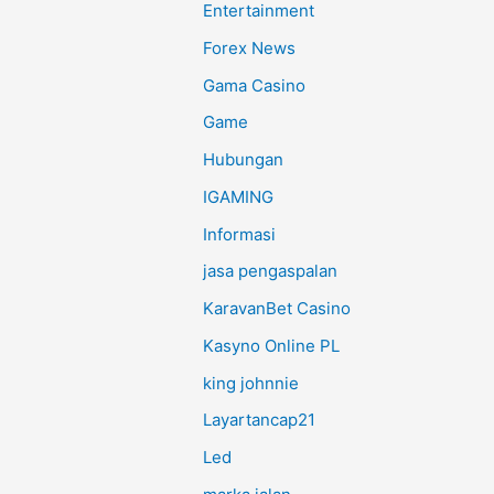
Entertainment
Forex News
Gama Casino
Game
Hubungan
IGAMING
Informasi
jasa pengaspalan
KaravanBet Casino
Kasyno Online PL
king johnnie
Layartancap21
Led