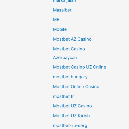
marka jalan
Masalbet
MB
Mobile
Mostbet AZ Casino
Mostbet Casino
Azerbaycan
Mostbet Casino UZ Online
mostbet hungary
Mostbet Online Casino
mostbet tr
Mostbet UZ Casino
Mostbet UZ Kirish
mostbet-ru-serg