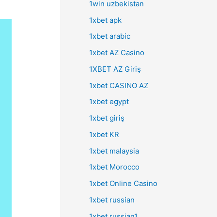
1win uzbekistan
1xbet apk
1xbet arabic
1xbet AZ Casino
1XBET AZ Giriş
1xbet CASINO AZ
1xbet egypt
1xbet giriş
1xbet KR
1xbet malaysia
1xbet Morocco
1xbet Online Casino
1xbet russian
1xbet russian1