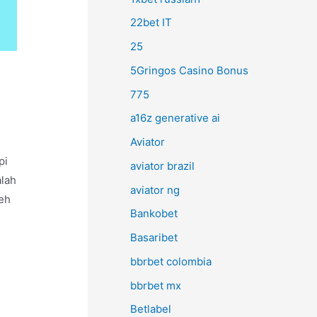
22bet IT
25
5Gringos Casino Bonus
775
a16z generative ai
Aviator
pi
aviator brazil
alah
aviator ng
eh
Bankobet
Basaribet
bbrbet colombia
bbrbet mx
Betlabel