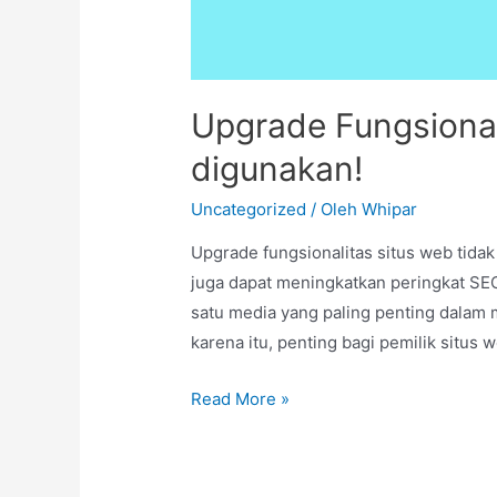
Upgrade Fungsional
digunakan!
Uncategorized
/ Oleh
Whipar
Upgrade fungsionalitas situs web tida
juga dapat meningkatkan peringkat SEO 
satu media yang paling penting dalam
karena itu, penting bagi pemilik situ
Upgrade
Read More »
Fungsionalitas
Situs
Web