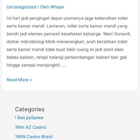
Uncategorized
/ Oleh
Whipar
Ini hari jadi pengingat dapat utamanya jaga kebersihan toilet
serta kamar mandi. Lantaran, toilet serta kamar mandi yang
bersih jadi elemen pemasti kesehatan keluarga. Wani Gunardi,
dokter mikrobiologi klinik menerangkan, arah bersihkan toilet
serta kamar mandi tidak buat bikin ruang ini jadi steril alias
bebas bakteri, tetapi halangi perkembangan bakteri biar gak
hingga sampai menjangkiti. …
Cara
Read More »
Bersihkan
Toilet
Biar
Categories
Gak
! Без рубрики
Jadi
Sarang
1Win AZ Casino
Kuman
1WIN Casino Brasil