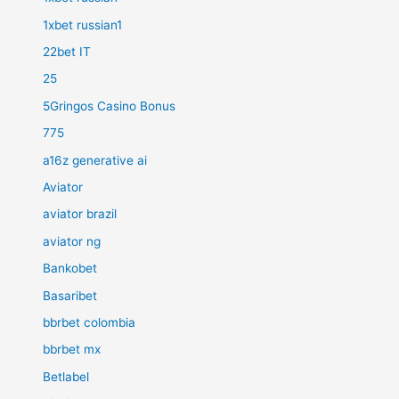
1xbet russian1
22bet IT
25
5Gringos Casino Bonus
775
a16z generative ai
Aviator
aviator brazil
aviator ng
Bankobet
Basaribet
bbrbet colombia
bbrbet mx
Betlabel