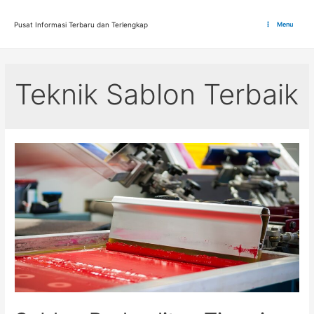
Lewati
ke
Pusat Informasi Terbaru dan Terlengkap
Menu
Main
konten
Menu
Teknik Sablon Terbaik