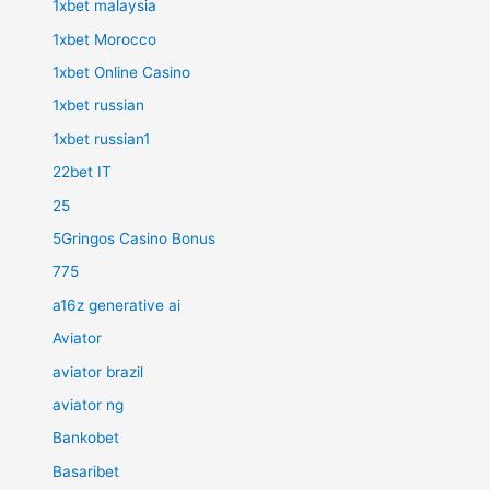
1xbet malaysia
1xbet Morocco
1xbet Online Casino
1xbet russian
1xbet russian1
22bet IT
25
5Gringos Casino Bonus
775
a16z generative ai
Aviator
aviator brazil
aviator ng
Bankobet
Basaribet