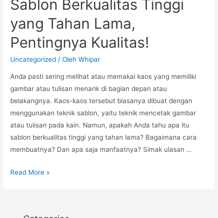
Sablon Berkualitas Tinggi
yang Tahan Lama,
Pentingnya Kualitas!
Uncategorized
/ Oleh
Whipar
Anda pasti sering melihat atau memakai kaos yang memiliki
gambar atau tulisan menarik di bagian depan atau
belakangnya. Kaos-kaos tersebut biasanya dibuat dengan
menggunakan teknik sablon, yaitu teknik mencetak gambar
atau tulisan pada kain. Namun, apakah Anda tahu apa itu
sablon berkualitas tinggi yang tahan lama? Bagaimana cara
membuatnya? Dan apa saja manfaatnya? Simak ulasan …
Sablon
Read More »
Berkualitas
Tinggi
yang