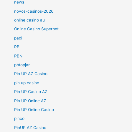
news
novos-casinos-2026
online casino au
Online Casino Superbet
padi
PB
PBN
pbtopjan
Pin UP AZ Casino
pin up casino
Pin UP Casino AZ
Pin UP Online AZ
Pin UP Online Casino
pinco
PinUP AZ Casino