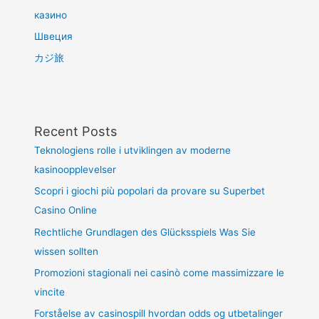
казино
Швеция
カジ旅
Recent Posts
Teknologiens rolle i utviklingen av moderne
kasinoopplevelser
Scopri i giochi più popolari da provare su Superbet
Casino Online
Rechtliche Grundlagen des Glücksspiels Was Sie
wissen sollten
Promozioni stagionali nei casinò come massimizzare le
vincite
Forståelse av casinospill hvordan odds og utbetalinger