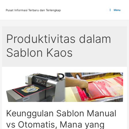
Lewati
ke
Pusat Informasi Terbaru dan Terlengkap
Menu
Main
konten
Menu
Produktivitas dalam
Sablon Kaos
Keunggulan Sablon Manual
vs Otomatis, Mana yang