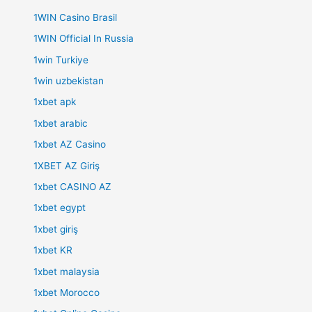
Lebih
1WIN Casino Brasil
Bagus?
1WIN Official In Russia
1win Turkiye
1win uzbekistan
1xbet apk
1xbet arabic
1xbet AZ Casino
1XBET AZ Giriş
1xbet CASINO AZ
1xbet egypt
1xbet giriş
1xbet KR
1xbet malaysia
1xbet Morocco