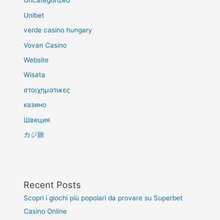
Uncategorized
Unibet
verde casino hungary
Vovan Casino
Website
Wisata
στοιχηματικες
казино
Швеция
カジ旅
Recent Posts
Scopri i giochi più popolari da provare su Superbet
Casino Online