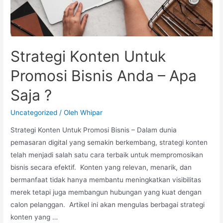
Strategi Konten Untuk
Promosi Bisnis Anda – Apa
Saja ?
Uncategorized
/ Oleh
Whipar
Strategi Konten Untuk Promosi Bisnis – Dalam dunia
pemasaran digital yang semakin berkembang, strategi konten
telah menjadi salah satu cara terbaik untuk mempromosikan
bisnis secara efektif. Konten yang relevan, menarik, dan
bermanfaat tidak hanya membantu meningkatkan visibilitas
merek tetapi juga membangun hubungan yang kuat dengan
calon pelanggan. Artikel ini akan mengulas berbagai strategi
konten yang …