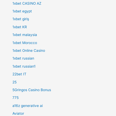
1xbet CASINO AZ
1xbet egypt
1xbet giriş
1xbet KR
1xbet malaysia
1xbet Morocco
1xbet Online Casino
1xbet russian
1xbet russian1
22bet IT
25
5Gringos Casino Bonus
775
a16z generative ai
Aviator