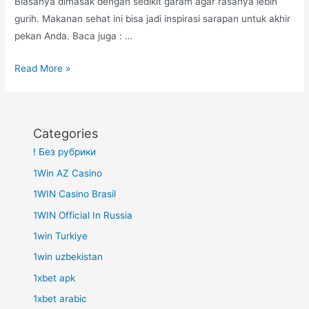
Biasanya dimasak dengan sedikit garam agar rasanya lebih
gurih. Makanan sehat ini bisa jadi inspirasi sarapan untuk akhir
pekan Anda. Baca juga : …
Begini,
Read More »
Cara
Membuat
Nasi
Categories
Jagung
! Без рубрики
Yang
Mudah
1Win AZ Casino
dan
1WIN Casino Brasil
Praktis
1WIN Official In Russia
1win Turkiye
1win uzbekistan
1xbet apk
1xbet arabic