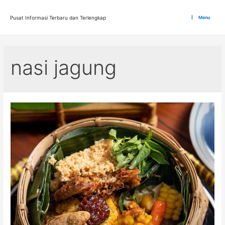
Lewati
ke
Pusat Informasi Terbaru dan Terlengkap
Menu
Main
konten
Menu
nasi jagung