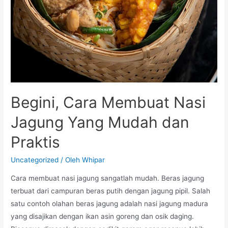
Begini, Cara Membuat Nasi
Jagung Yang Mudah dan
Praktis
Uncategorized
/ Oleh
Whipar
Cara membuat nasi jagung sangatlah mudah. Beras jagung
terbuat dari campuran beras putih dengan jagung pipil. Salah
satu contoh olahan beras jagung adalah nasi jagung madura
yang disajikan dengan ikan asin goreng dan osik daging.