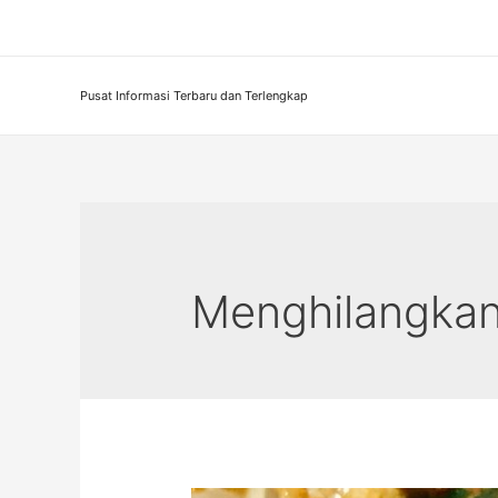
Lewati
ke
konten
Pusat Informasi Terbaru dan Terlengkap
Menghilangkan