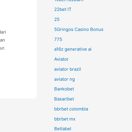
22bet IT
25
5Gringos Casino Bonus
ari
775
gan
ur.
a16z generative ai
Aviator
aviator brazil
aviator ng
Bankobet
Basaribet
bbrbet colombia
bbrbet mx
Betlabel