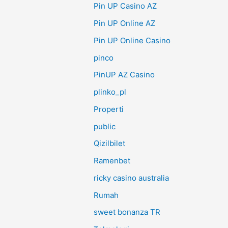
Pin UP Casino AZ
Pin UP Online AZ
Pin UP Online Casino
pinco
PinUP AZ Casino
plinko_pl
Properti
public
Qizilbilet
Ramenbet
ricky casino australia
Rumah
sweet bonanza TR