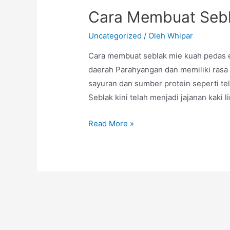
Cara Membuat Sebl
Uncategorized
/ Oleh
Whipar
Cara membuat seblak mie kuah pedas en
daerah Parahyangan dan memiliki rasa
sayuran dan sumber protein seperti te
Seblak kini telah menjadi jajanan kaki 
Cara
Read More »
Membuat
Seblak
Mie
Kuah
Pedas
Enak