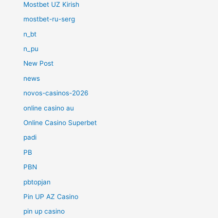
Mostbet UZ Kirish
mostbet-ru-serg
n_bt
n_pu
New Post
news
novos-casinos-2026
online casino au
Online Casino Superbet
padi
PB
PBN
pbtopjan
Pin UP AZ Casino
pin up casino