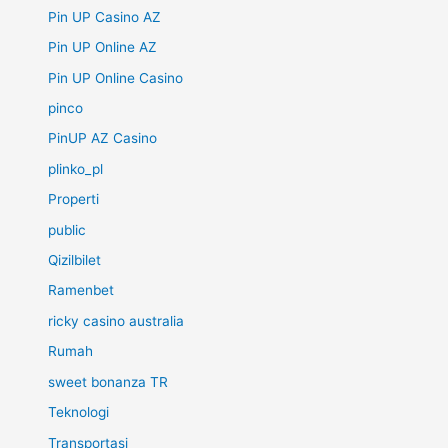
Pin UP Casino AZ
Pin UP Online AZ
Pin UP Online Casino
pinco
PinUP AZ Casino
plinko_pl
Properti
public
Qizilbilet
Ramenbet
ricky casino australia
Rumah
sweet bonanza TR
Teknologi
Transportasi