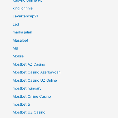
Kasyno Online PL
king johnnie
Layartancap21
Led
marka jalan
Masalbet
MB
Mobile
Mostbet AZ Casino
Mostbet Casino Azerbaycan
Mostbet Casino UZ Online
mostbet hungary
Mostbet Online Casino
mostbet tr
Mostbet UZ Casino