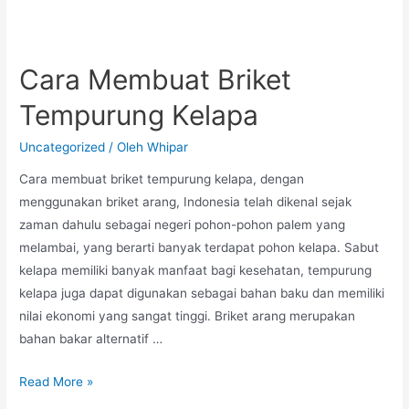
Cara Membuat Briket
Tempurung Kelapa
Uncategorized
/ Oleh
Whipar
Cara membuat briket tempurung kelapa, dengan
menggunakan briket arang, Indonesia telah dikenal sejak
zaman dahulu sebagai negeri pohon-pohon palem yang
melambai, yang berarti banyak terdapat pohon kelapa. Sabut
kelapa memiliki banyak manfaat bagi kesehatan, tempurung
kelapa juga dapat digunakan sebagai bahan baku dan memiliki
nilai ekonomi yang sangat tinggi. Briket arang merupakan
bahan bakar alternatif …
Cara
Read More »
Membuat