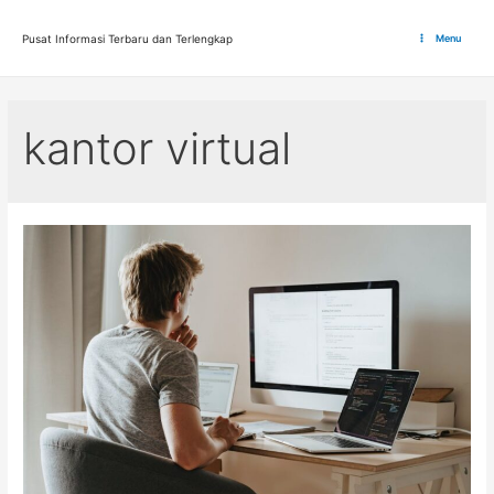
Lewati
ke
Pusat Informasi Terbaru dan Terlengkap
Menu
Main
konten
Menu
kantor virtual