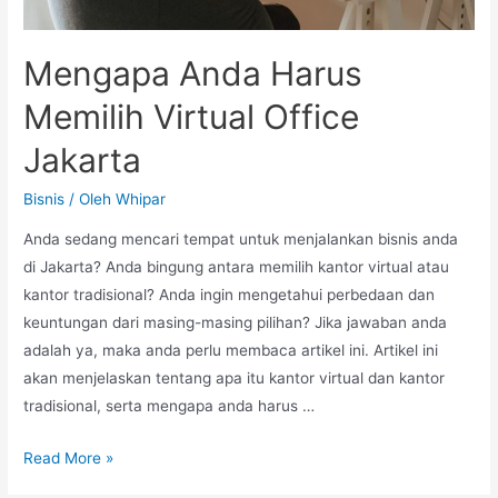
Mengapa Anda Harus
Memilih Virtual Office
Jakarta
Bisnis
/ Oleh
Whipar
Anda sedang mencari tempat untuk menjalankan bisnis anda
di Jakarta? Anda bingung antara memilih kantor virtual atau
kantor tradisional? Anda ingin mengetahui perbedaan dan
keuntungan dari masing-masing pilihan? Jika jawaban anda
adalah ya, maka anda perlu membaca artikel ini. Artikel ini
akan menjelaskan tentang apa itu kantor virtual dan kantor
tradisional, serta mengapa anda harus …
Mengapa
Read More »
Anda