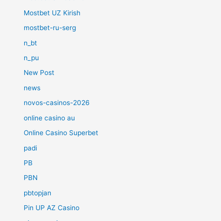
Mostbet UZ Kirish
mostbet-ru-serg
n_bt
n_pu
New Post
news
novos-casinos-2026
online casino au
Online Casino Superbet
padi
PB
PBN
pbtopjan
Pin UP AZ Casino