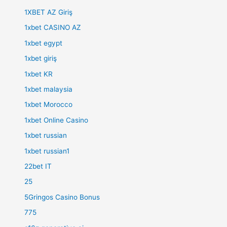
1XBET AZ Giriş
1xbet CASINO AZ
1xbet egypt
1xbet giriş
1xbet KR
1xbet malaysia
1xbet Morocco
1xbet Online Casino
1xbet russian
1xbet russian1
22bet IT
25
5Gringos Casino Bonus
775