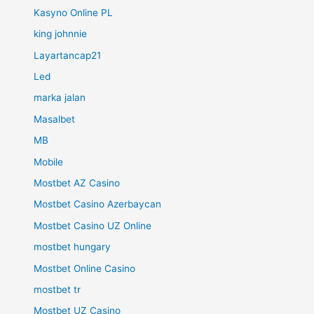
Kasyno Online PL
king johnnie
Layartancap21
Led
marka jalan
Masalbet
MB
Mobile
Mostbet AZ Casino
Mostbet Casino Azerbaycan
Mostbet Casino UZ Online
mostbet hungary
Mostbet Online Casino
mostbet tr
Mostbet UZ Casino