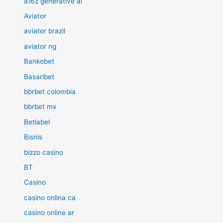
a16z generative ai
Aviator
aviator brazil
aviator ng
Bankobet
Basaribet
bbrbet colombia
bbrbet mx
Betlabel
Bisnis
bizzo casino
BT
Casino
casino onlina ca
casino online ar