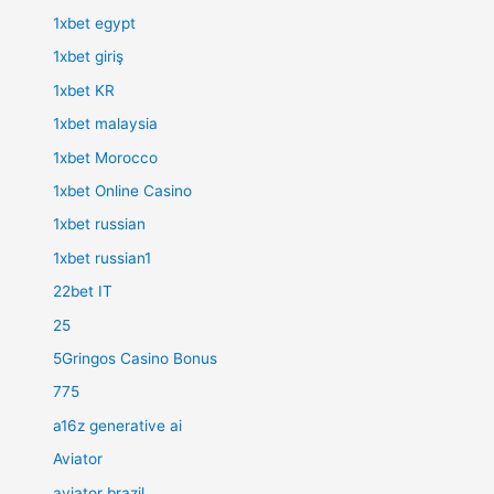
1xbet egypt
1xbet giriş
1xbet KR
1xbet malaysia
1xbet Morocco
1xbet Online Casino
1xbet russian
1xbet russian1
22bet IT
25
5Gringos Casino Bonus
775
a16z generative ai
Aviator
aviator brazil