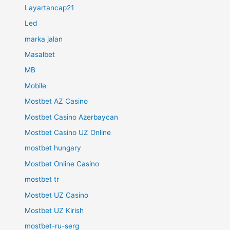
Layartancap21
Led
marka jalan
Masalbet
MB
Mobile
Mostbet AZ Casino
Mostbet Casino Azerbaycan
Mostbet Casino UZ Online
mostbet hungary
Mostbet Online Casino
mostbet tr
Mostbet UZ Casino
Mostbet UZ Kirish
mostbet-ru-serg