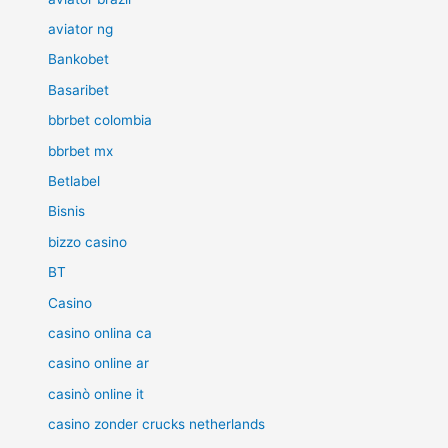
aviator ng
Bankobet
Basaribet
bbrbet colombia
bbrbet mx
Betlabel
Bisnis
bizzo casino
BT
Casino
casino onlina ca
casino online ar
casinò online it
casino zonder crucks netherlands