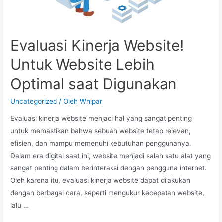
Evaluasi Kinerja Website!
Untuk Website Lebih
Optimal saat Digunakan
Uncategorized
/ Oleh
Whipar
Evaluasi kinerja website menjadi hal yang sangat penting
untuk memastikan bahwa sebuah website tetap relevan,
efisien, dan mampu memenuhi kebutuhan penggunanya.
Dalam era digital saat ini, website menjadi salah satu alat yang
sangat penting dalam berinteraksi dengan pengguna internet.
Oleh karena itu, evaluasi kinerja website dapat dilakukan
dengan berbagai cara, seperti mengukur kecepatan website,
lalu …