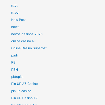
n_bt
n_pu
New Post
news
novos-casinos-2026
online casino au
Online Casino Superbet
padi
PB
PBN
pbtopjan
Pin UP AZ Casino
pin up casino
Pin UP Casino AZ