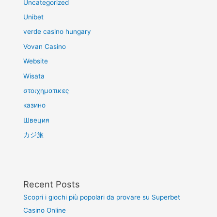
Uncategorized
Unibet
verde casino hungary
Vovan Casino
Website
Wisata
στοιχηματικες
казино
Швеция
カジ旅
Recent Posts
Scopri i giochi più popolari da provare su Superbet
Casino Online