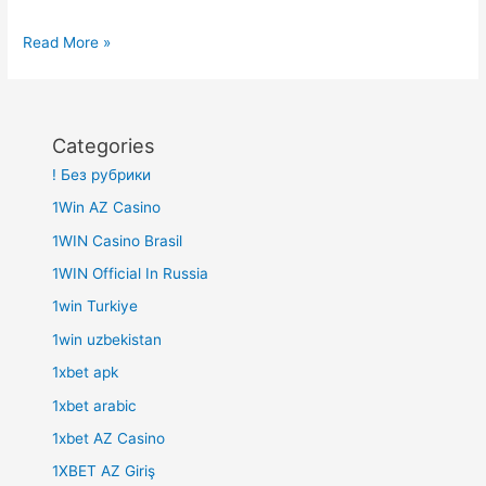
Cara
Read More »
Promosi
yang
Menarik:
Categories
Strategi
! Без рубрики
Kreatif
Memikat
1Win AZ Casino
Audiens
1WIN Casino Brasil
1WIN Official In Russia
1win Turkiye
1win uzbekistan
1xbet apk
1xbet arabic
1xbet AZ Casino
1XBET AZ Giriş