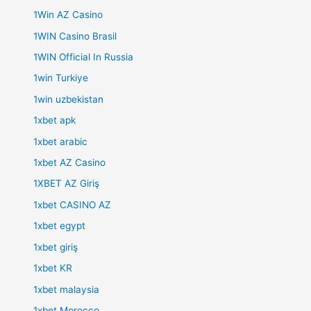
1Win AZ Casino
1WIN Casino Brasil
1WIN Official In Russia
1win Turkiye
1win uzbekistan
1xbet apk
1xbet arabic
1xbet AZ Casino
1XBET AZ Giriş
1xbet CASINO AZ
1xbet egypt
1xbet giriş
1xbet KR
1xbet malaysia
1xbet Morocco